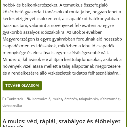
hobbi- és balkonkertészeket. A tematikus összefoglaló
közérthető gyakorlati tanácsokkal mutatja be, hogyan lehet a
kertek vízigényét csökkenteni, a csapadékot hatékonyabban
hasznosítani, valamint a növényeket felkészíteni az egyre
gyakoribb aszályos időszakokra. Az utóbbi években
Magyarországon is egyre gyakrabban fordulnak elő hosszabb
csapadékmentes időszakok, miközben a lehulló csapadék
mennyisége és eloszlása is egyre szélsőségesebbé vált.
Mindez új kihívások elé állítja a kerttulajdonosokat, akiknek a
növények vízellátása mellett a talaj állapotának megőrzésére
és a rendelkezésre álló vízkészletek tudatos felhasználására…
TOVÁBB OLVASOM
,
,
,
,
,
Tankertek
Kertművelő
mulcs
öntözés
talajtakarás
vízbiztonság
vízhasználat
A mulcs: véd, táplál, szabályoz és élőhelyet