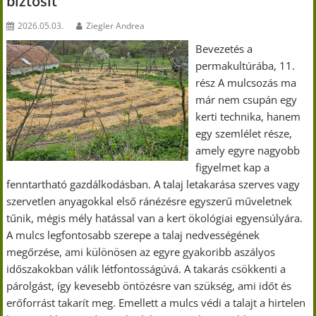
biztosít
2026.05.03.
Ziegler Andrea
Bevezetés a
permakultúrába, 11.
rész A mulcsozás ma
már nem csupán egy
kerti technika, hanem
egy szemlélet része,
amely egyre nagyobb
figyelmet kap a
fenntartható gazdálkodásban. A talaj letakarása szerves vagy
szervetlen anyagokkal első ránézésre egyszerű műveletnek
tűnik, mégis mély hatással van a kert ökológiai egyensúlyára.
A mulcs legfontosabb szerepe a talaj nedvességének
megőrzése, ami különösen az egyre gyakoribb aszályos
időszakokban válik létfontosságúvá. A takarás csökkenti a
párolgást, így kevesebb öntözésre van szükség, ami időt és
erőforrást takarít meg. Emellett a mulcs védi a talajt a hirtelen