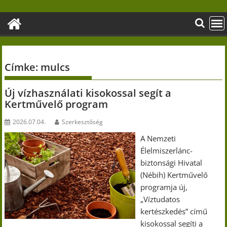
Skip
to
content
Címke:
mulcs
Új vízhasználati kisokossal segít a
Kertművelő program
2026.07.04.
Szerkesztőség
A Nemzeti
Élelmiszerlánc-
biztonsági Hivatal
(Nébih) Kertművelő
programja új,
„Víztudatos
kertészkedés” című
kisokossal segíti a