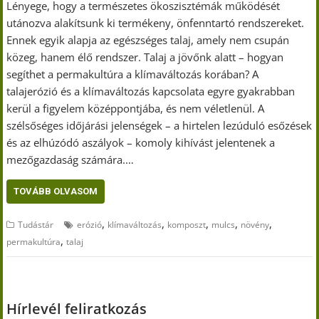
Lényege, hogy a természetes ökoszisztémák működését
utánozva alakítsunk ki termékeny, önfenntartó rendszereket.
Ennek egyik alapja az egészséges talaj, amely nem csupán
közeg, hanem élő rendszer. Talaj a jövőnk alatt – hogyan
segíthet a permakultúra a klímaváltozás korában? A
talajerózió és a klímaváltozás kapcsolata egyre gyakrabban
kerül a figyelem középpontjába, és nem véletlenül. A
szélsőséges időjárási jelenségek – a hirtelen lezúduló esőzések
és az elhúzódó aszályok – komoly kihívást jelentenek a
mezőgazdaság számára.…
TOVÁBB OLVASOM
,
,
,
,
,
Tudástár
erózió
klímaváltozás
komposzt
mulcs
növény
,
permakultúra
talaj
Hírlevél feliratkozás