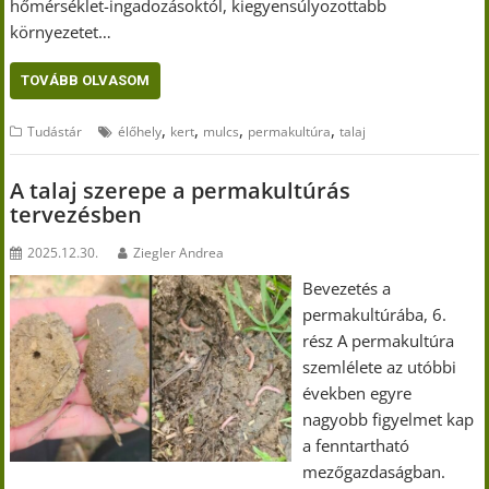
hőmérséklet-ingadozásoktól, kiegyensúlyozottabb
környezetet…
TOVÁBB OLVASOM
,
,
,
,
Tudástár
élőhely
kert
mulcs
permakultúra
talaj
A talaj szerepe a permakultúrás
tervezésben
2025.12.30.
Ziegler Andrea
Bevezetés a
permakultúrába, 6.
rész A permakultúra
szemlélete az utóbbi
években egyre
nagyobb figyelmet kap
a fenntartható
mezőgazdaságban.