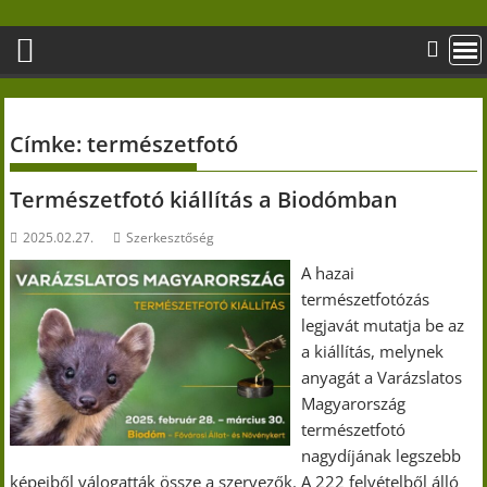
Skip
to
content
Címke:
természetfotó
Természetfotó kiállítás a Biodómban
2025.02.27.
Szerkesztőség
A hazai
természetfotózás
legjavát mutatja be az
a kiállítás, melynek
anyagát a Varázslatos
Magyarország
természetfotó
nagydíjának legszebb
képeiből válogatták össze a szervezők. A 222 felvételből álló