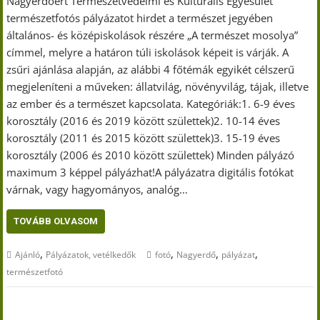
Nagyerdőért Természetvédelmi és Kulturális Egyesület
természetfotós pályázatot hirdet a természet jegyében
általános- és középiskolások részére „A természet mosolya”
címmel, melyre a határon túli iskolások képeit is várják. A
zsűri ajánlása alapján, az alábbi 4 főtémák egyikét célszerű
megjeleníteni a műveken: állatvilág, növényvilág, tájak, illetve
az ember és a természet kapcsolata. Kategóriák:1. 6-9 éves
korosztály (2016 és 2019 között születtek)2. 10-14 éves
korosztály (2011 és 2015 között születtek)3. 15-19 éves
korosztály (2006 és 2010 között születtek) Minden pályázó
maximum 3 képpel pályázhat!A pályázatra digitális fotókat
várnak, vagy hagyományos, analóg…
TOVÁBB OLVASOM
,
,
,
,
Ajánló
Pályázatok, vetélkedők
fotó
Nagyerdő
pályázat
természetfotó