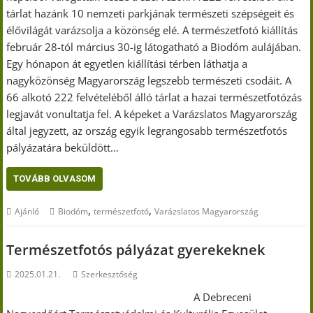
tárlat hazánk 10 nemzeti parkjának természeti szépségeit és
élővilágát varázsolja a közönség elé. A természetfotó kiállítás
február 28-tól március 30-ig látogatható a Biodóm aulájában.
Egy hónapon át egyetlen kiállítási térben láthatja a
nagyközönség Magyarország legszebb természeti csodáit. A
66 alkotó 222 felvételéből álló tárlat a hazai természetfotózás
legjavát vonultatja fel. A képeket a Varázslatos Magyarország
által jegyzett, az ország egyik legrangosabb természetfotós
pályázatára beküldött…
TOVÁBB OLVASOM
,
,
Ajánló
Biodóm
természetfotó
Varázslatos Magyarország
Természetfotós pályázat gyerekeknek
2025.01.21.
Szerkesztőség
A Debreceni