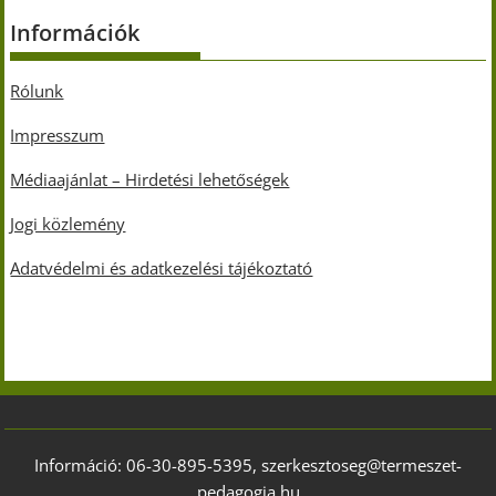
Információk
Rólunk
Impresszum
Médiaajánlat – Hirdetési lehetőségek
Jogi közlemény
Adatvédelmi és adatkezelési tájékoztató
Információ: 06-30-895-5395, szerkesztoseg@termeszet-
pedagogia.hu