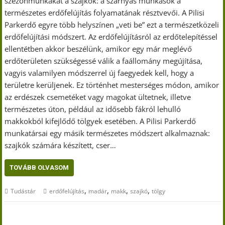
szezonmunkákat a szajkók: a szárnyas munkások a
természetes erdőfelújítás folyamatának résztvevői. A Pilisi
Parkerdő egyre több helyszínen „veti be” ezt a természetközeli
erdőfelújítási módszert. Az erdőfelújításról az erdőtelepítéssel
ellentétben akkor beszélünk, amikor egy már meglévő
erdőterületen szükségessé válik a faállomány megújítása,
vagyis valamilyen módszerrel új faegyedek kell, hogy a
területre kerüljenek. Ez történhet mesterséges módon, amikor
az erdészek csemetéket vagy magokat ültetnek, illetve
természetes úton, például az idősebb fákról lehulló
makkokból kifejlődő tölgyek esetében. A Pilisi Parkerdő
munkatársai egy másik természetes módszert alkalmaznak:
szajkók számára készített, cser…
TOVÁBB OLVASOM
,
,
,
,
Tudástár
erdőfelújítás
madár
makk
szajkó
tölgy