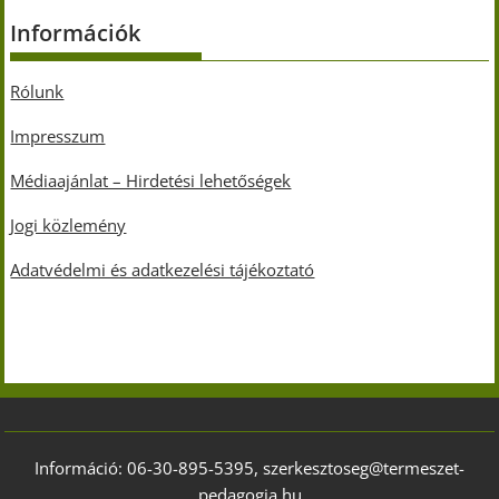
Információk
Rólunk
Impresszum
Médiaajánlat – Hirdetési lehetőségek
Jogi közlemény
Adatvédelmi és adatkezelési tájékoztató
Információ: 06-30-895-5395, szerkesztoseg@termeszet-
pedagogia.hu