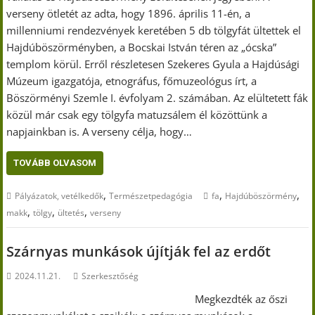
verseny ötletét az adta, hogy 1896. április 11-én, a
millenniumi rendezvények keretében 5 db tölgyfát ültettek el
Hajdúböszörményben, a Bocskai István téren az „ócska”
templom körül. Erről részletesen Szekeres Gyula a Hajdúsági
Múzeum igazgatója, etnográfus, főmuzeológus írt, a
Böszörményi Szemle I. évfolyam 2. számában. Az elültetett fák
közül már csak egy tölgyfa matuzsálem él közöttünk a
napjainkban is. A verseny célja, hogy…
TOVÁBB OLVASOM
,
,
,
Pályázatok, vetélkedők
Természetpedagógia
fa
Hajdúböszörmény
,
,
,
makk
tölgy
ültetés
verseny
Szárnyas munkások újítják fel az erdőt
2024.11.21.
Szerkesztőség
Megkezdték az őszi