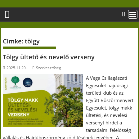
Skip
to
content
Címke:
tölgy
Tölgy ültető és nevelő verseny
2025.11.20.
Szerkesztőség
A Vega Csillagászati
Egyesület hajdúsági
területi klub és az
Együtt Böszörményért
Egyesület, tölgy makk
ültetési, és nevelési
versenyt hirdet a
társadalmi felelősség
vállalás és Hajdúböszörmény zöldítésének jegyében. A