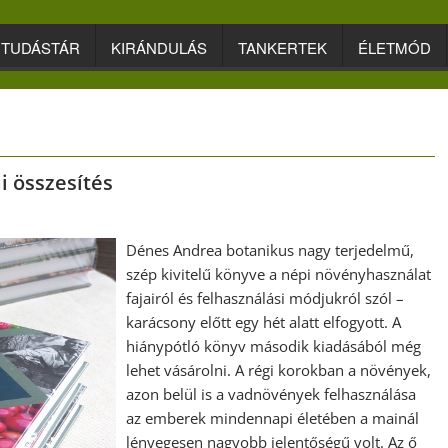
TUDÁSTÁR
KIRÁNDULÁS
TANKERTEK
ÉLETMÓD
i összesítés
Dénes Andrea botanikus nagy terjedelmű,
szép kivitelű könyve a népi növényhasználat
fajairól és felhasználási módjukról szól –
karácsony előtt egy hét alatt elfogyott. A
hiánypótló könyv második kiadásából még
lehet vásárolni. A régi korokban a növények,
azon belül is a vadnövények felhasználása
az emberek mindennapi életében a mainál
lényegesen nagyobb jelentőségű volt. Az ő