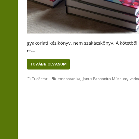
gyakorlati kézikönyv, nem szakácskönyv. A kötetből 
és…
TOVÁBB OLVASOM
,
,
Tudástár
etnobotanika
Janus Pannonius Múzeum
vadn