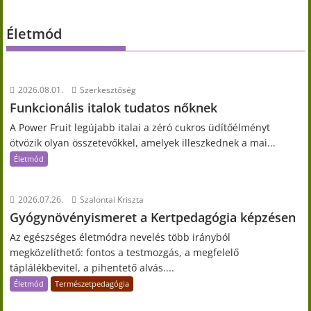
Életmód
2026.08.01.
Szerkesztőség
Funkcionális italok tudatos nőknek
A Power Fruit legújabb italai a zéró cukros üdítőélményt
ötvözik olyan összetevőkkel, amelyek illeszkednek a mai...
Életmód
2026.07.26.
Szalontai Kriszta
Gyógynövényismeret a Kertpedagógia képzésen
Az egészséges életmódra nevelés több irányból
megközelíthető: fontos a testmozgás, a megfelelő
táplálékbevitel, a pihentető alvás....
Életmód
Természetpedagógia