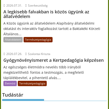
2026.07.31.
Szerkesztőség
A legkisebb falvakban is közös ügyünk az
állatvédelem
A Közös ügyünk az állatvédelem Alapítvány állatvédelmi
oktatást és interaktív foglalkozást tartott a Baktakéki Körzeti
Általános...
Állatvédelem
Természetpedagógia
2026.07.26.
Szalontai Kriszta
Gyógynövényismeret a Kertpedagógia képzésen
Az egészséges életmódra nevelés több irányból
megközelíthető: fontos a testmozgás, a megfelelő
táplálékbevitel, a pihentető alvás....
Életmód
Természetpedagógia
Tudástár