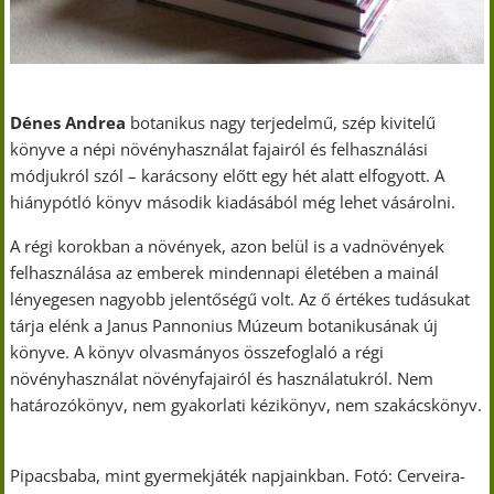
Dénes Andrea
botanikus nagy terjedelmű, szép kivitelű
könyve a népi növényhasználat fajairól és felhasználási
módjukról szól – karácsony előtt egy hét alatt elfogyott. A
hiánypótló könyv második kiadásából még lehet vásárolni.
A régi korokban a növények, azon belül is a vadnövények
felhasználása az emberek mindennapi életében a mainál
lényegesen nagyobb jelentőségű volt. Az ő értékes tudásukat
tárja elénk a Janus Pannonius Múzeum botanikusának új
könyve. A könyv olvasmányos összefoglaló a régi
növényhasználat növényfajairól és használatukról. Nem
határozókönyv, nem gyakorlati kézikönyv, nem szakácskönyv.
Pipacsbaba, mint gyermekjáték napjainkban. Fotó: Cerveira-