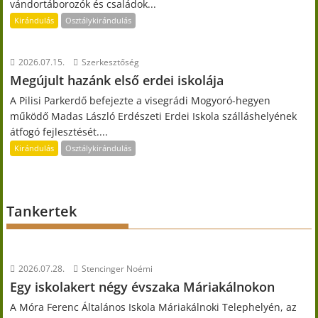
vándortáborozók és családok...
Kirándulás
Osztálykirándulás
2026.07.15.
Szerkesztőség
Megújult hazánk első erdei iskolája
A Pilisi Parkerdő befejezte a visegrádi Mogyoró-hegyen
működő Madas László Erdészeti Erdei Iskola szálláshelyének
átfogó fejlesztését....
Kirándulás
Osztálykirándulás
Tankertek
2026.07.28.
Stencinger Noémi
Egy iskolakert négy évszaka Máriakálnokon
A Móra Ferenc Általános Iskola Máriakálnoki Telephelyén, az