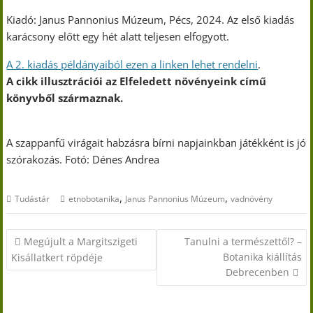
Kiadó: Janus Pannonius Múzeum, Pécs, 2024. Az első kiadás
karácsony előtt egy hét alatt teljesen elfogyott.
A 2. kiadás példányaiból ezen a linken lehet rendelni
.
A cikk illusztrációi az Elfeledett növényeink című
könyvből származnak.
A szappanfű virágait habzásra bírni napjainkban játékként is jó
szórakozás. Fotó: Dénes Andrea
,
,
Tudástár
etnobotanika
Janus Pannonius Múzeum
vadnövény
Bejegyzés
Megújult a Margitszigeti
Tanulni a természettől? –
navigáció
Botanika kiállítás
Kisállatkert röpdéje
Debrecenben