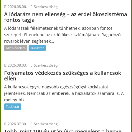
2026.08.06.
Szerkesztőség
A lódarázs nem ellenség – az erdei ökoszisztéma
fontos tagja
A lódarazsak félelmetesnek tűnhetnek, azonban fontos
szerepet töltenek be az erdő ökoszisztémájában. Ragadozó
rovarok lévén segítenek...
Állatvédelem
Tudástár
2026.08.03.
Szerkesztőség
Folyamatos védekezés szükséges a kullancsok
ellen
A kullancsok egyre nagyobb egészségügyi kockázatot
jelentenek. Nemcsak az emberek, a háziállatok számára is. A
melegebb...
Tudástár
2026.07.30.
Szerkesztőség
Több, mint 100 év után újra megjelent a henye