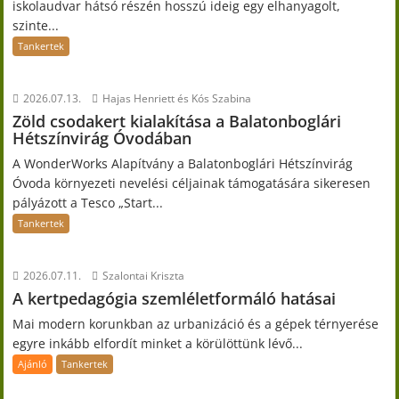
iskolaudvar hátsó részén hosszú ideig egy elhanyagolt,
szinte...
Tankertek
2026.07.13.
Hajas Henriett és Kós Szabina
Zöld csodakert kialakítása a Balatonboglári
Hétszínvirág Óvodában
A WonderWorks Alapítvány a Balatonboglári Hétszínvirág
Óvoda környezeti nevelési céljainak támogatására sikeresen
pályázott a Tesco „Start...
Tankertek
2026.07.11.
Szalontai Kriszta
A kertpedagógia szemléletformáló hatásai
Mai modern korunkban az urbanizáció és a gépek térnyerése
egyre inkább elfordít minket a körülöttünk lévő...
Ajánló
Tankertek