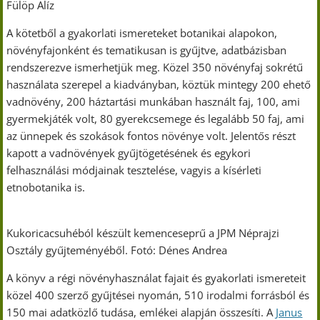
Fülöp Alíz
A kötetből a gyakorlati ismereteket botanikai alapokon,
növényfajonként és tematikusan is gyűjtve, adatbázisban
rendszerezve ismerhetjük meg. Közel 350 növényfaj sokrétű
használata szerepel a kiadványban, köztük mintegy 200 ehető
vadnövény, 200 háztartási munkában használt faj, 100, ami
gyermekjáték volt, 80 gyerekcsemege és legalább 50 faj, ami
az ünnepek és szokások fontos növénye volt. Jelentős részt
kapott a vadnövények gyűjtögetésének és egykori
felhasználási módjainak tesztelése, vagyis a kísérleti
etnobotanika is.
Kukoricacsuhéból készült kemenceseprű a JPM Néprajzi
Osztály gyűjteményéből. Fotó: Dénes Andrea
A könyv a régi növényhasználat fajait és gyakorlati ismereteit
közel 400 szerző gyűjtései nyomán, 510 irodalmi forrásból és
150 mai adatközlő tudása, emlékei alapján összesíti. A
Janus