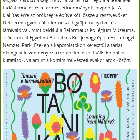
Magyar Herbárium
áig (1807) a város már régóta a botanikai
tudástermelés és a természettudományok központja. A
kiállítás erre az örökségre építve köti össze a résztvevőket
Debrecen egyedülálló természeti gyűjteményeivel és
látnivalóival, mint például a Református Kollégium Múzeuma,
a Debreceni Egyetem Botanikus Kertje vagy épp a Hortobágyi
Nemzeti Park. Ezeken a kapcsolatokon keresztül a tárlat
dialógust kezdeményez a történelmi és aktuális botanikai
kutatások, valamint a kortárs művészeti gyakorlatok között.