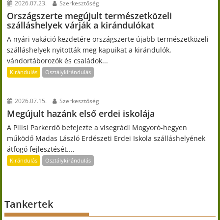
2026.07.23.
Szerkesztőség
Országszerte megújult természetközeli
szálláshelyek várják a kirándulókat
A nyári vakáció kezdetére országszerte újabb természetközeli
szálláshelyek nyitották meg kapuikat a kirándulók,
vándortáborozók és családok...
Kirándulás
Osztálykirándulás
2026.07.15.
Szerkesztőség
Megújult hazánk első erdei iskolája
A Pilisi Parkerdő befejezte a visegrádi Mogyoró-hegyen
működő Madas László Erdészeti Erdei Iskola szálláshelyének
átfogó fejlesztését....
Kirándulás
Osztálykirándulás
Tankertek