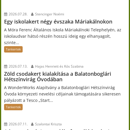
2026.07.28.
Stencinger Noémi
Egy iskolakert négy évszaka Máriakálnokon
A Móra Ferenc Általános Iskola Máriakálnoki Telephelyén, az
iskolaudvar hátsó részén hosszú ideig egy elhanyagolt,
szinte...
Tankertek
2026.07.13.
Hajas Henriett és Kós Szabina
Zöld csodakert kialakítása a Balatonboglári
Hétszínvirág Óvodában
A WonderWorks Alapítvány a Balatonboglári Hétszínvirág
Óvoda környezeti nevelési céljainak támogatására sikeresen
pályázott a Tesco „Start...
Tankertek
2026.07.11.
Szalontai Kriszta