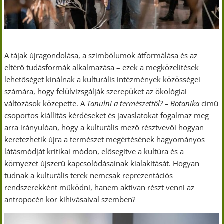
A tájak újragondolása, a szimbólumok átformálása és az
eltérő tudásformák alkalmazása – ezek a megközelítések
lehetőséget kínálnak a kulturális intézmények közösségei
számára, hogy felülvizsgálják szerepüket az ökológiai
változások közepette. A
Tanulni a természettől?
– Botanika
című
csoportos kiállítás kérdéseket és javaslatokat fogalmaz meg
arra irányulóan, hogy a kulturális mező résztvevői hogyan
keretezhetik újra a természet megértésének hagyományos
látásmódját kritikai módon, elősegítve a kultúra és a
környezet újszerű kapcsolódásainak kialakítását. Hogyan
tudnak a kulturális terek nemcsak reprezentációs
rendszerekként működni, hanem aktívan részt venni az
antropocén kor kihívásaival szemben?