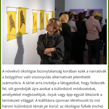
A növekvő ökológiai bizonytalanság korában ezek a narratívák
a bolygóhoz való viszonyulás alternatíváit jelenthetik
számunkra. A tárlat arra invitálja a látogatókat, hogy fedezzék
fel, sőt gondolják újra azokat a különböző módozatokat,
amelyekkel megközelítjük, óvjuk vagy épp együtt létezünk a
természeti világgal. A kiállításra újonnan létrehozott tíz mű
három különböző témát jár körül: az ökológiai fülkék (niche)