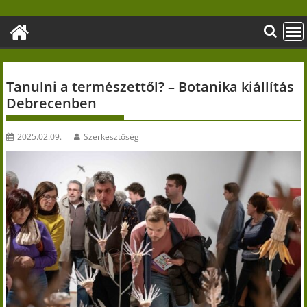
Skip
to
content
Tanulni a természettől? – Botanika kiállítás
Debrecenben
2025.02.09.
Szerkesztőség