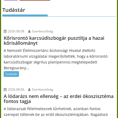
Tudástár
2026.08.08.
Szerkesztőség
Kőrisrontó karcsúdíszbogár pusztítja a hazai
kőrisállományt
A Nemzeti Élelmiszerlánc-biztonsági Hivatal (Nébih)
laboratóriumi vizsgálatai megerősítették, hogy a kőrisrontó
karcsúdíszbogár (Agrilus planipennis) megtelepedett
Beregsurány...
Tudástár
2026.08.06.
Szerkesztőség
A lódarázs nem ellenség – az erdei ökoszisztéma
fontos tagja
A lódarazsak félelmetesnek tűnhetnek, azonban fontos
szerepet töltenek be az erdő ökoszisztémájában. Ragadozó