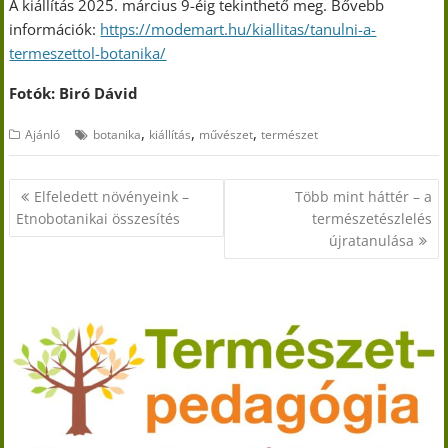
A kiállítás 2025. március 9-éig tekinthető meg. Bővebb
információk:
https://modemart.hu/kiallitas/tanulni-a-
termeszettol-botanika/
Fotók: Biró Dávid
,
,
,
Ajánló
botanika
kiállítás
művészet
természet
Bejegyzés
Elfeledett növényeink –
Több mint háttér – a
navigáció
Etnobotanikai összesítés
természetészlelés
újratanulása