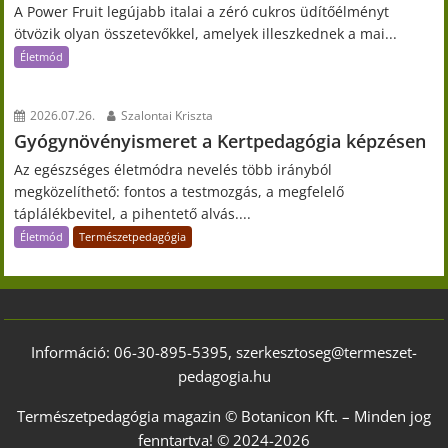
A Power Fruit legújabb italai a zéró cukros üdítőélményt
ötvözik olyan összetevőkkel, amelyek illeszkednek a mai...
Életmód
2026.07.26.
Szalontai Kriszta
Gyógynövényismeret a Kertpedagógia képzésen
Az egészséges életmódra nevelés több irányból
megközelíthető: fontos a testmozgás, a megfelelő
táplálékbevitel, a pihentető alvás....
Életmód
Természetpedagógia
Információ: 06-30-895-5395, szerkesztoseg@termeszet-
pedagogia.hu
Természetpedagógia magazin © Botanicon Kft. – Minden jog
fenntartva! © 2024-2026