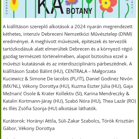
A kiállításon szereplő alkotások a 2024 nyarán megrendezett
kéthetes, intenzív Debreceni Nemzetközi Művésztelep (DNM)
eredményei. A meghívott művészek, építészek és tervezők
tartózkodásuk alatt elmerültek Debrecen és a környező régió
gazdag természeti történelmében, alapot biztosítva ezzel a
művészi kutatásnak és az interdiszciplináris párbeszédnek. A
kiállításon Szabó Bálint (HU), CENTRALA – Małgorzata
Kuciewicz & Simone De Iacobis (PL/IT), Daniel Godinez Nivón
(MX/NL), Vékony Dorottya (HU), Kuzma Eszter Júlia (HU), Gaja
Mežnarić Osole & Krater Kollektiv (SI), Karina Mendreczky &
Katalin Kortmann-Járay (HU), Szabó Nóra (HU), Thea Lazăr (RO)
és Illés Zsófia Szonja (HU) alkotásai láthatók.
Kurátorok: Horányi Attila, Süli-Zakar Szabolcs, Török Krisztián
Gábor, Vékony Dorottya