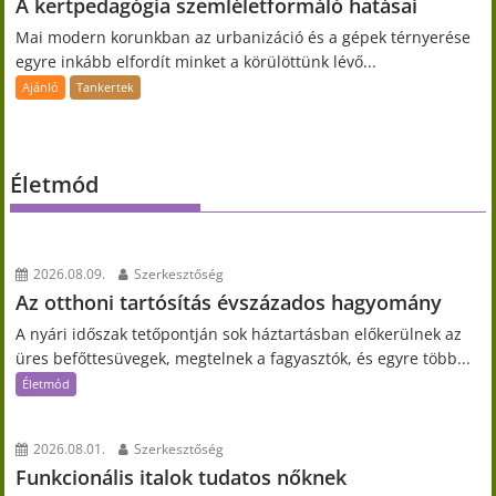
A kertpedagógia szemléletformáló hatásai
Mai modern korunkban az urbanizáció és a gépek térnyerése
egyre inkább elfordít minket a körülöttünk lévő...
Ajánló
Tankertek
Életmód
2026.08.09.
Szerkesztőség
Az otthoni tartósítás évszázados hagyomány
A nyári időszak tetőpontján sok háztartásban előkerülnek az
üres befőttesüvegek, megtelnek a fagyasztók, és egyre több...
Életmód
2026.08.01.
Szerkesztőség
Funkcionális italok tudatos nőknek