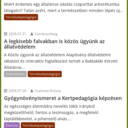
Miért érdemes egy általános iskolás csoporttal arborétumba
látogatni? Talán azért, mert a természetben minden lépés új...
Természetpedagógia
2026.07.31.
Szerkesztőség
A legkisebb falvakban is közös ügyünk az
állatvédelem
A Közös ügyünk az állatvédelem Alapítvány állatvédelmi
oktatást és interaktív foglalkozást tartott a Baktakéki Körzeti
Általános...
Állatvédelem
Természetpedagógia
2026.07.26.
Szalontai Kriszta
Gyógynövényismeret a Kertpedagógia képzésen
Az egészséges életmódra nevelés több irányból
megközelíthető: fontos a testmozgás, a megfelelő
táplálékbevitel, a pihentető alvás....
Életmód
Természetpedagógia