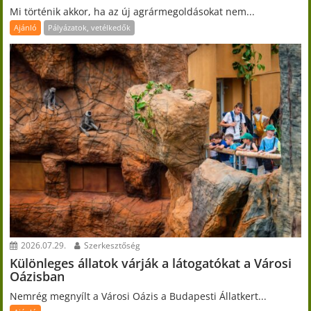
Mi történik akkor, ha az új agrármegoldásokat nem...
Ajánló
Pályázatok, vetélkedők
2026.07.29.
Szerkesztőség
Különleges állatok várják a látogatókat a Városi
Oázisban
Nemrég megnyílt a Városi Oázis a Budapesti Állatkert...