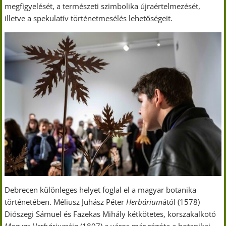
megfigyelését, a természeti szimbolika újraértelmezését,
illetve a spekulatív történetmesélés lehetőségeit.
Debrecen különleges helyet foglal el a magyar botanika
történetében. Méliusz Juhász Péter
Herbárium
ától (1578)
Diószegi Sámuel és Fazekas Mihály kétkötetes, korszakalkotó