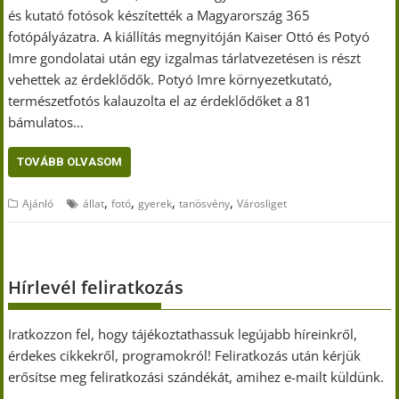
és kutató fotósok készítették a Magyarország 365
fotópályázatra. A kiállítás megnyitóján Kaiser Ottó és Potyó
Imre gondolatai után egy izgalmas tárlatvezetésen is részt
vehettek az érdeklődők. Potyó Imre környezetkutató,
természetfotós kalauzolta el az érdeklődőket a 81
bámulatos…
TOVÁBB OLVASOM
,
,
,
,
Ajánló
állat
fotó
gyerek
tanösvény
Városliget
Hírlevél feliratkozás
Iratkozzon fel, hogy tájékoztathassuk legújabb híreinkről,
érdekes cikkekről, programokról! Feliratkozás után kérjük
erősítse meg feliratkozási szándékát, amihez e-mailt küldünk.