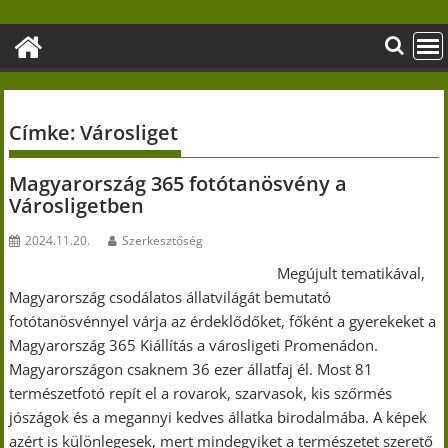
Skip
to
content
Címke:
Városliget
Magyarország 365 fotótanösvény a
Városligetben
2024.11.20.
Szerkesztőség
Megújult tematikával,
Magyarország csodálatos állatvilágát bemutató
fotótanösvénnyel várja az érdeklődőket, főként a gyerekeket a
Magyarország 365 Kiállítás a városligeti Promenádon.
Magyarországon csaknem 36 ezer állatfaj él. Most 81
természetfotó repít el a rovarok, szarvasok, kis szőrmés
jószágok és a megannyi kedves állatka birodalmába. A képek
azért is különlegesek, mert mindegyiket a természetet szerető