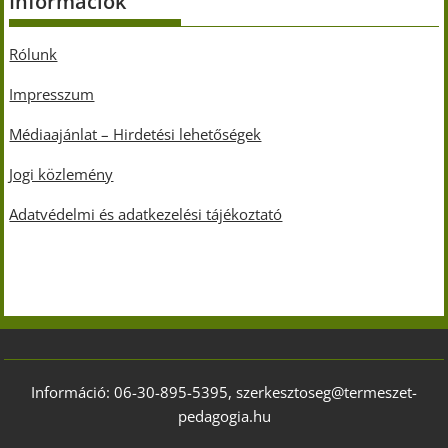
Információk
Rólunk
Impresszum
Médiaajánlat – Hirdetési lehetőségek
Jogi közlemény
Adatvédelmi és adatkezelési tájékoztató
Információ: 06-30-895-5395, szerkesztoseg@termeszet-
pedagogia.hu