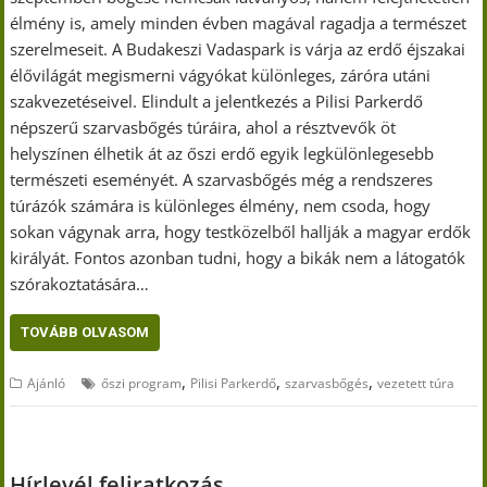
élmény is, amely minden évben magával ragadja a természet
szerelmeseit. A Budakeszi Vadaspark is várja az erdő éjszakai
élővilágát megismerni vágyókat különleges, záróra utáni
szakvezetéseivel. Elindult a jelentkezés a Pilisi Parkerdő
népszerű szarvasbőgés túráira, ahol a résztvevők öt
helyszínen élhetik át az őszi erdő egyik legkülönlegesebb
természeti eseményét. A szarvasbőgés még a rendszeres
túrázók számára is különleges élmény, nem csoda, hogy
sokan vágynak arra, hogy testközelből hallják a magyar erdők
királyát. Fontos azonban tudni, hogy a bikák nem a látogatók
szórakoztatására…
TOVÁBB OLVASOM
,
,
,
Ajánló
őszi program
Pilisi Parkerdő
szarvasbőgés
vezetett túra
Hírlevél feliratkozás