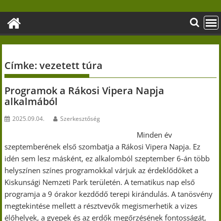
Skip
to
content
Címke:
vezetett túra
Programok a Rákosi Vipera Napja
alkalmából
2025.09.04.
Szerkesztőség
Minden év
szeptemberének első szombatja a Rákosi Vipera Napja. Ez
idén sem lesz másként, ez alkalomból szeptember 6-án több
helyszínen színes programokkal várjuk az érdeklődőket a
Kiskunsági Nemzeti Park területén. A tematikus nap első
programja a 9 órakor kezdődő terepi kirándulás. A tanösvény
megtekintése mellett a résztvevők megismerhetik a vizes
élőhelyek, a gyepek és az erdők megőrzésének fontosságát,