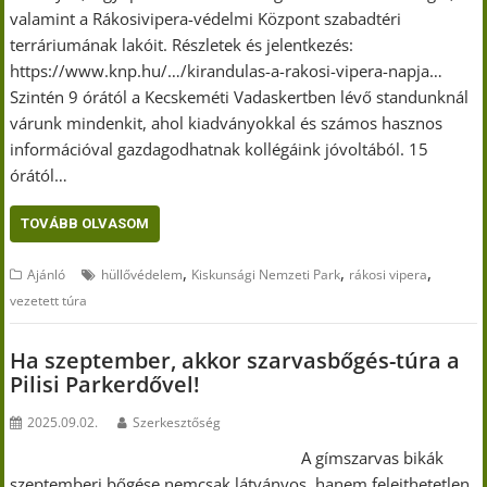
valamint a Rákosivipera-védelmi Központ szabadtéri
terráriumának lakóit. Részletek és jelentkezés:
https://www.knp.hu/…/kirandulas-a-rakosi-vipera-napja…
Szintén 9 órától a Kecskeméti Vadaskertben lévő standunknál
várunk mindenkit, ahol kiadványokkal és számos hasznos
információval gazdagodhatnak kollégáink jóvoltából. 15
órától…
TOVÁBB OLVASOM
,
,
,
Ajánló
hüllővédelem
Kiskunsági Nemzeti Park
rákosi vipera
vezetett túra
Ha szeptember, akkor szarvasbőgés-túra a
Pilisi Parkerdővel!
2025.09.02.
Szerkesztőség
A gímszarvas bikák
szeptemberi bőgése nemcsak látványos, hanem felejthetetlen