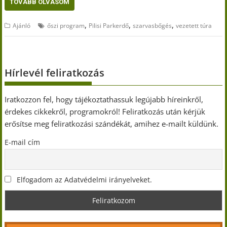
TOVÁBB OLVASOM
,
,
,
Ajánló
őszi program
Pilisi Parkerdő
szarvasbőgés
vezetett túra
Hírlevél feliratkozás
Iratkozzon fel, hogy tájékoztathassuk legújabb híreinkről,
érdekes cikkekről, programokról! Feliratkozás után kérjük
erősítse meg feliratkozási szándékát, amihez e-mailt küldünk.
E-mail cím
Elfogadom az Adatvédelmi irányelveket.