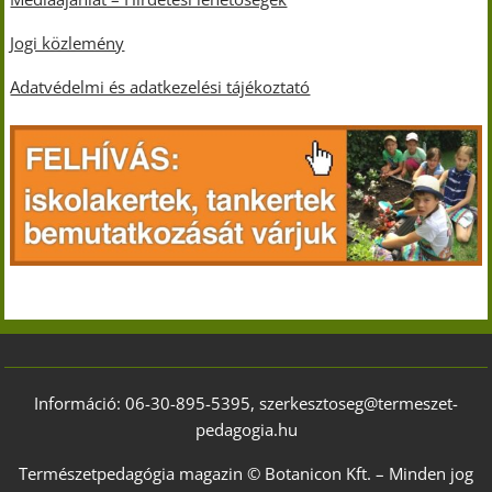
Jogi közlemény
Adatvédelmi és adatkezelési tájékoztató
Információ: 06-30-895-5395, szerkesztoseg@termeszet-
pedagogia.hu
Természetpedagógia magazin © Botanicon Kft. – Minden jog