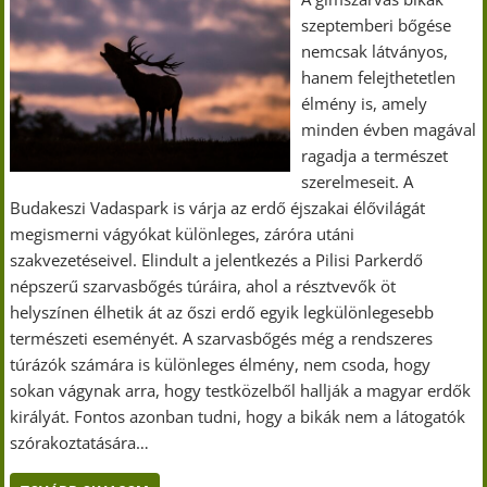
szeptemberi bőgése
nemcsak látványos,
hanem felejthetetlen
élmény is, amely
minden évben magával
ragadja a természet
szerelmeseit. A
Budakeszi Vadaspark is várja az erdő éjszakai élővilágát
megismerni vágyókat különleges, záróra utáni
szakvezetéseivel. Elindult a jelentkezés a Pilisi Parkerdő
népszerű szarvasbőgés túráira, ahol a résztvevők öt
helyszínen élhetik át az őszi erdő egyik legkülönlegesebb
természeti eseményét. A szarvasbőgés még a rendszeres
túrázók számára is különleges élmény, nem csoda, hogy
sokan vágynak arra, hogy testközelből hallják a magyar erdők
királyát. Fontos azonban tudni, hogy a bikák nem a látogatók
szórakoztatására…