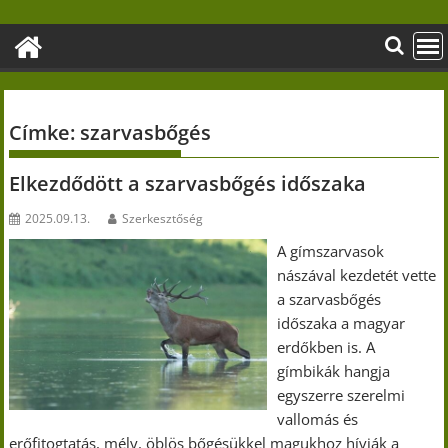
Skip
to
content
Címke:
szarvasbőgés
Elkezdődött a szarvasbőgés időszaka
2025.09.13.
Szerkesztőség
A gímszarvasok
nászával kezdetét vette
a szarvasbőgés
időszaka a magyar
erdőkben is. A
gímbikák hangja
egyszerre szerelmi
vallomás és
erőfitogtatás, mély, öblös bőgésükkel magukhoz hívják a