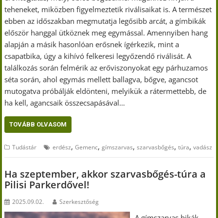
teheneket, miközben figyelmeztetik riválisaikat is. A természet
ebben az időszakban megmutatja legősibb arcát, a gímbikák
először hanggal ütköznek meg egymással. Amennyiben hang
alapján a másik hasonlóan erősnek ígérkezik, mint a
csapatbika, úgy a kihívó felkeresi legyőzendő riválisát. A
találkozás során felmérik az erőviszonyokat egy párhuzamos
séta során, ahol egymás mellett ballagva, bőgve, agancsot
mutogatva próbálják eldönteni, melyikük a rátermettebb, de
ha kell, agancsaik összecsapásával…
TOVÁBB OLVASOM
,
,
,
,
,
Tudástár
erdész
Gemenc
gímszarvas
szarvasbőgés
túra
vadász
Ha szeptember, akkor szarvasbőgés-túra a
Pilisi Parkerdővel!
2025.09.02.
Szerkesztőség
A gímszarvas bikák