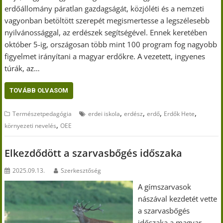
erdőállomány páratlan gazdagságát, közjóléti és a nemzeti
vagyonban betöltött szerepét megismertesse a legszélesebb
nyilvánossággal, az erdészek segítségével. Ennek keretében
október 5-ig, országosan több mint 100 program fog nagyobb
figyelmet irányítani a magyar erdőkre. A vezetett, ingyenes
túrák, az…
TOVÁBB OLVASOM
,
,
,
,
Természetpedagógia
erdei iskola
erdész
erdő
Erdők Hete
,
környezeti nevelés
OEE
Elkezdődött a szarvasbőgés időszaka
2025.09.13.
Szerkesztőség
A gímszarvasok
nászával kezdetét vette
a szarvasbőgés
időszaka a magyar