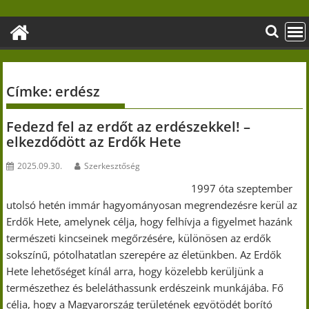
Skip
to
content
Címke:
erdész
Fedezd fel az erdőt az erdészekkel! –
elkezdődött az Erdők Hete
2025.09.30.
Szerkesztőség
1997 óta szeptember
utolsó hetén immár hagyományosan megrendezésre kerül az
Erdők Hete, amelynek célja, hogy felhívja a figyelmet hazánk
természeti kincseinek megőrzésére, különösen az erdők
sokszínű, pótolhatatlan szerepére az életünkben. Az Erdők
Hete lehetőséget kínál arra, hogy közelebb kerüljünk a
természethez és beleláthassunk erdészeink munkájába. Fő
célja, hogy a Magyarország területének egyötödét borító