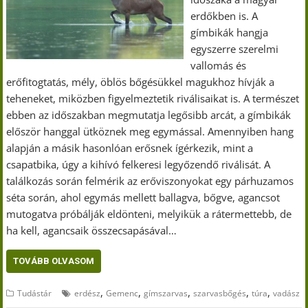
erdőkben is. A
gímbikák hangja
egyszerre szerelmi
vallomás és
erőfitogtatás, mély, öblös bőgésükkel magukhoz hívják a
teheneket, miközben figyelmeztetik riválisaikat is. A természet
ebben az időszakban megmutatja legősibb arcát, a gímbikák
először hanggal ütköznek meg egymással. Amennyiben hang
alapján a másik hasonlóan erősnek ígérkezik, mint a
csapatbika, úgy a kihívó felkeresi legyőzendő riválisát. A
találkozás során felmérik az erőviszonyokat egy párhuzamos
séta során, ahol egymás mellett ballagva, bőgve, agancsot
mutogatva próbálják eldönteni, melyikük a rátermettebb, de
ha kell, agancsaik összecsapásával…
TOVÁBB OLVASOM
,
,
,
,
,
Tudástár
erdész
Gemenc
gímszarvas
szarvasbőgés
túra
vadász