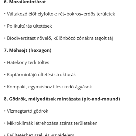
6. Mozaikmintázat
• Váltakozó élőhelyfoltok: rét–bokros–erdős területek
• Polikultúrás ültetések
• Biodiverzitást növelő, különböző zónákra tagolt táj
7. Méhsejt (hexagon)
• Hatékony térkitöltés
• Kaptármintájú ültetési struktúrák
• Kompakt, egymáshoz illeszkedő ágyások
8. Gödrök, mélyedések mintázata (pit-and-mound)
• Vízmegtartó gödrök
• Mikroklímák létrehozása száraz területeken
• Faültetéshez szél- és vízvédelem