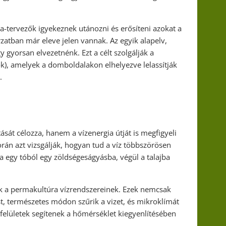
a-tervezők igyekeznek utánozni és erősíteni azokat a
atban már eleve jelen vannak. Az egyik alapelv,
y gyorsan elvezetnénk. Ezt a célt szolgálják a
ok), amelyek a domboldalakon elhelyezve lelassítják
.
át célozza, hanem a vízenergia útját is megfigyeli
orán azt vizsgálják, hogyan tud a víz többszörösen
va egy tóból egy zöldségeságyásba, végül a talajba
ek a permakultúra vízrendszereinek. Ezek nemcsak
st, természetes módon szűrik a vizet, és mikroklímát
felületek segítenek a hőmérséklet kiegyenlítésében