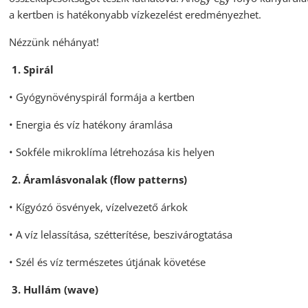
a kertben is hatékonyabb vízkezelést eredményezhet.
Nézzünk néhányat!
1. Spirál
• Gyógynövényspirál formája a kertben
• Energia és víz hatékony áramlása
• Sokféle mikroklíma létrehozása kis helyen
2. Áramlásvonalak (flow patterns)
• Kígyózó ösvények, vízelvezető árkok
• A víz lelassítása, szétterítése, beszivárogtatása
• Szél és víz természetes útjának követése
3. Hullám (wave)