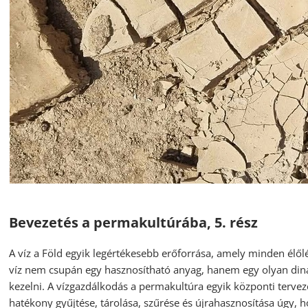
Bevezetés a permakultúrába, 5. rész
A víz a Föld egyik legértékesebb erőforrása, amely minden élől
víz nem csupán egy hasznosítható anyag, hanem egy olyan dinam
kezelni. A vízgazdálkodás a permakultúra egyik központi tervezés
hatékony gyűjtése, tárolása, szűrése és újrahasznosítása úgy,