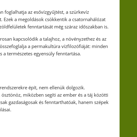
foglalhatja az esővízgyűjtést, a szürkevíz
sát. Ezek a megoldások csökkentik a csatornahálózat
a zöldfelületek fenntartását még száraz időszakban is.
rosan kapcsolódik a talajhoz, a növényzethez és az
 összefoglalja a permakultúra vízfilozófiáját: minden
 és a természetes egyensúly fenntartása.
endszerekre épít, nem ellenük dolgozik.
sztönöz, miközben segíti az ember és a táj közötti
mcsak gazdaságosak és fenntarthatóak, hanem szépek
lásai.