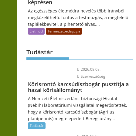
képzésen
Az egészséges életmódra nevelés több irányból
megközelíthető: fontos a testmozgás, a megfelelő
táplálékbevitel, a pihentető alvás....
Életmód
Természetpedagógia
Tudástár
2026.08.08.
Szerkesztőség
Kőrisrontó karcsúdíszbogár pusztítja a
hazai kőrisállományt
A Nemzeti Élelmiszerlánc-biztonsági Hivatal
(Nébih) laboratóriumi vizsgálatai megerősítették,
hogy a kőrisrontó karcsúdíszbogár (Agrilus
planipennis) megtelepedett Beregsurány...
Tudástár