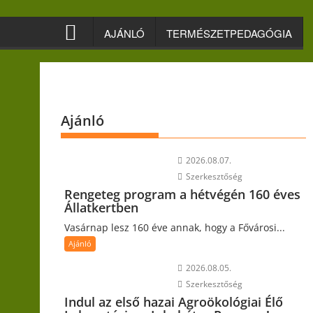
Skip
to
AJÁNLÓ
TERMÉSZETPEDAGÓGIA
content
Ajánló
2026.08.07.
Szerkesztőség
Rengeteg program a hétvégén 160 éves
Állatkertben
Vasárnap lesz 160 éve annak, hogy a Fővárosi...
Ajánló
2026.08.05.
Szerkesztőség
Indul az első hazai Agroökológiai Élő