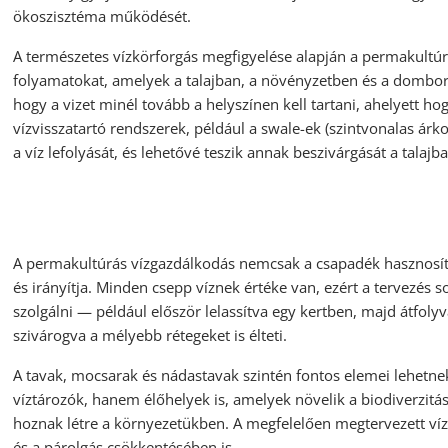
ökoszisztéma működését.
A természetes vízkörforgás megfigyelése alapján a permakultúr
folyamatokat, amelyek a talajban, a növényzetben és a domborz
hogy a vizet minél tovább a helyszínen kell tartani, ahelyett hog
vízvisszatartó rendszerek, például a swale-ek (szintvonalas árk
a víz lefolyását, és lehetővé teszik annak beszivárgását a talajba
A permakultúrás vízgazdálkodás nemcsak a csapadék hasznosítás
és irányítja. Minden csepp víznek értéke van, ezért a tervezés s
szolgálni — például először lelassítva egy kertben, majd átfoly
szivárogva a mélyebb rétegeket is élteti.
A tavak, mocsarak és nádastavak szintén fontos elemei lehetn
víztározók, hanem élőhelyek is, amelyek növelik a biodiverzitá
hoznak létre a környezetükben. A megfelelően megtervezett víz
és a párolgás csökkentésében is.