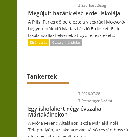
Szerkesztőség
Megújult hazánk első erdei iskolája
A Pilisi Parkerdő befejezte a visegrádi Mogyoró-
hegyen működő Madas László Erdészeti Erdei
Iskola szálláshelyének átfogó fejlesztését....
Kirándulás
Osztálykirándulás
Tankertek
2026.07.28.
Stencinger Noémi
Egy iskolakert négy évszaka
Máriakálnokon
A Móra Ferenc Általános Iskola Máriakálnoki
Telephelyén, az iskolaudvar hátsó részén hosszú
ideig egy elhanyagolt, szinte...