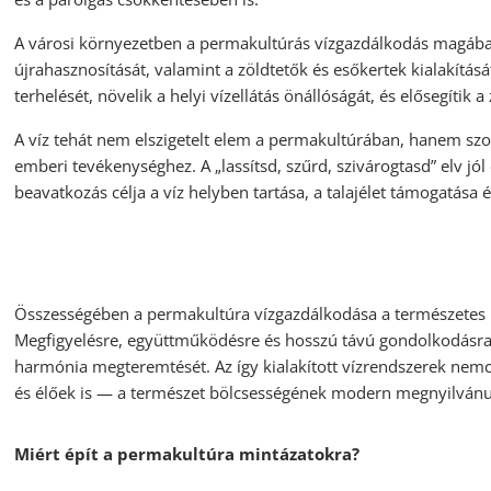
A városi környezetben a permakultúrás vízgazdálkodás magában 
újrahasznosítását, valamint a zöldtetők és esőkertek kialakítá
terhelését, növelik a helyi vízellátás önállóságát, és elősegítik 
A víz tehát nem elszigetelt elem a permakultúrában, hanem szo
emberi tevékenységhez. A „lassítsd, szűrd, szivárogtasd” elv jól
beavatkozás célja a víz helyben tartása, a talajélet támogatása
Összességében a permakultúra vízgazdálkodása a természetes r
Megfigyelésre, együttműködésre és hosszú távú gondolkodásra ö
harmónia megteremtését. Az így kialakított vízrendszerek ne
és élőek is — a természet bölcsességének modern megnyilvánu
Miért épít a permakultúra mintázatokra?