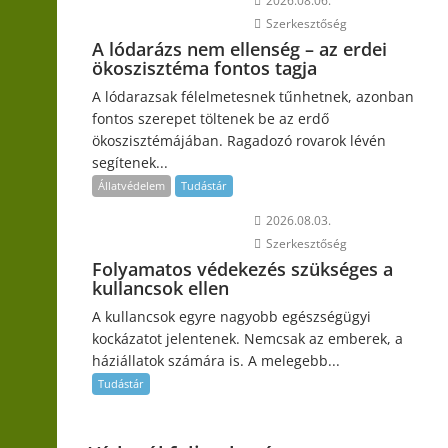
2026.08.06.
Szerkesztőség
A lódarázs nem ellenség – az erdei
ökoszisztéma fontos tagja
A lódarazsak félelmetesnek tűnhetnek, azonban
fontos szerepet töltenek be az erdő
ökoszisztémájában. Ragadozó rovarok lévén
segítenek...
Állatvédelem
Tudástár
2026.08.03.
Szerkesztőség
Folyamatos védekezés szükséges a
kullancsok ellen
A kullancsok egyre nagyobb egészségügyi
kockázatot jelentenek. Nemcsak az emberek, a
háziállatok számára is. A melegebb...
Tudástár