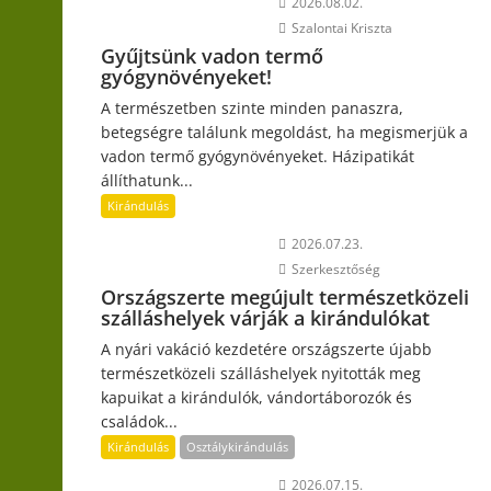
2026.08.02.
Szalontai Kriszta
Gyűjtsünk vadon termő
gyógynövényeket!
A természetben szinte minden panaszra,
betegségre találunk megoldást, ha megismerjük a
vadon termő gyógynövényeket. Házipatikát
állíthatunk...
Kirándulás
2026.07.23.
Szerkesztőség
Országszerte megújult természetközeli
szálláshelyek várják a kirándulókat
A nyári vakáció kezdetére országszerte újabb
természetközeli szálláshelyek nyitották meg
kapuikat a kirándulók, vándortáborozók és
családok...
Kirándulás
Osztálykirándulás
2026.07.15.