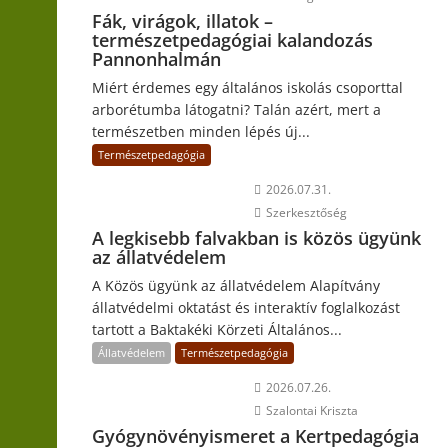
Fák, virágok, illatok –
természetpedagógiai kalandozás
Pannonhalmán
Miért érdemes egy általános iskolás csoporttal
arborétumba látogatni? Talán azért, mert a
természetben minden lépés új...
Természetpedagógia
2026.07.31.
Szerkesztőség
A legkisebb falvakban is közös ügyünk
az állatvédelem
A Közös ügyünk az állatvédelem Alapítvány
állatvédelmi oktatást és interaktív foglalkozást
tartott a Baktakéki Körzeti Általános...
Állatvédelem
Természetpedagógia
2026.07.26.
Szalontai Kriszta
Gyógynövényismeret a Kertpedagógia