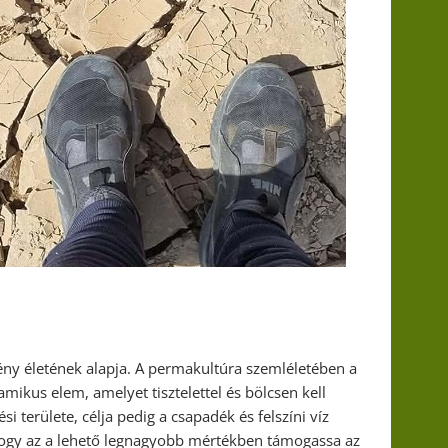
ény életének alapja. A permakultúra szemléletében a
ikus elem, amelyet tisztelettel és bölcsen kell
i területe, célja pedig a csapadék és felszíni víz
 hogy az a lehető legnagyobb mértékben támogassa az