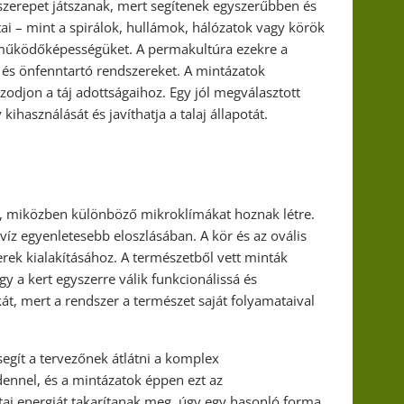
szerepet játszanak, mert segítenek egyszerűbben és
i – mint a spirálok, hullámok, hálózatok vagy körök
k működőképességüket. A permakultúra ezekre a
és önfenntartó rendszereket. A mintázatok
zodjon a táj adottságaihoz. Egy jól megválasztott
ihasználását és javíthatja a talaj állapotát.
nak, miközben különböző mikroklímákat hoznak létre.
íz egyenletesebb eloszlásában. A kör és az ovális
rek kialakításához. A természetből vett minták
y a kert egyszerre válik funkcionálissá és
át, mert a rendszer a természet saját folyamataival
egít a tervezőnek átlátni a komplex
ennel, és a mintázatok éppen ezt az
tai energiát takarítanak meg, úgy egy hasonló forma