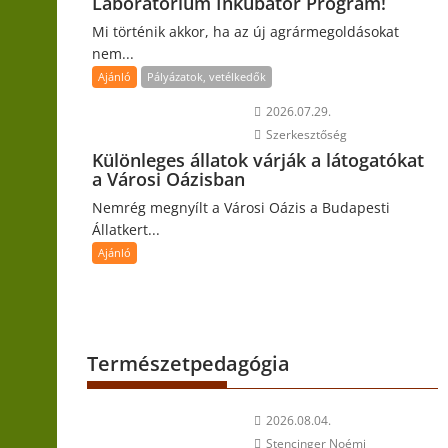
Laboratórium Inkubátor Program!
Mi történik akkor, ha az új agrármegoldásokat
nem...
Ajánló
Pályázatok, vetélkedők
2026.07.29.
Szerkesztőség
Különleges állatok várják a látogatókat
a Városi Oázisban
Nemrég megnyílt a Városi Oázis a Budapesti
Állatkert...
Ajánló
Természetpedagógia
2026.08.04.
Stencinger Noémi