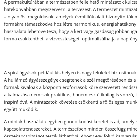
A permakultúrában a természetben fellelhető mintázatok kulcs
hatékonyabban megszervezni a tervezést. A természet mintázata
– olyan ősi megoldások, amelyek évmilliók alatt bizonyítottá
formákra támaszkodva hoz létre harmonikus, energiahatékony 
használata lehetővé teszi, hogy a kert vagy gazdaság jobban iga
forma csökkentheti a vízveszteséget, optimalizálhatja a napfény k
A spirálágyások például kis helyen is nagy felületet biztosíta
A hullámzó ágyásszegélyek segítenek a szél megtörésében és a v
formák kiválóak a központi erőforrások köré szervezett rendsze
alkalmazása nemcsak praktikus, hanem esztétikailag is vonzó, íg
inspirálóvá. A mintázatok követése csökkenti a fölösleges munk
együtt működik.
A minták használata egyben gondolkodási keretet is ad, amely s
kapcsolatrendszereket. A természetben minden összefügg mind
összekapcsoltságot teszik láthatóvá. Ahogy egy folyó kanyarula