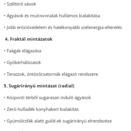
• Széltörő sávok
• Ágyások és mulcsvonalak hullámos kialakítása
• Jobb erózióvédelem és hatékonyabb szélenergia-elterelés
4. Fraktál mintázatok
• Faágak elágazása
• Gyökérhálózatok
• Teraszok, öntözőcsatornák elágazó rendszere
5. Sugárirányú mintázat (radial)
• Központi térből sugarasan induló ágyások
• Zéró-hulladék konyhakert kialakítás
• Gyümölcsfák alatti guild-ek sugárirányú elrendezése