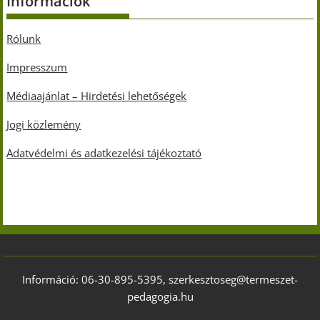
Információk
Rólunk
Impresszum
Médiaajánlat – Hirdetési lehetőségek
Jogi közlemény
Adatvédelmi és adatkezelési tájékoztató
Információ: 06-30-895-5395, szerkesztoseg@termeszet-
pedagogia.hu