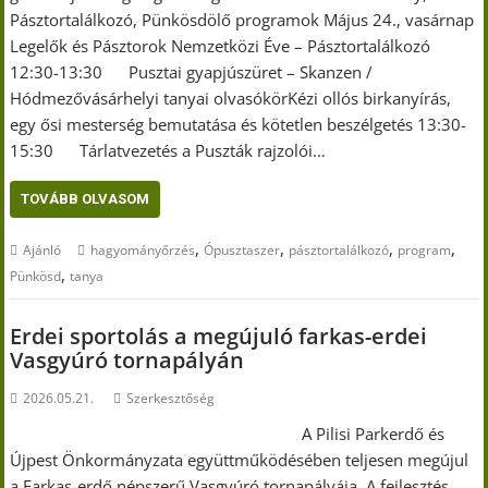
Pásztortalálkozó, Pünkösdölő programok Május 24., vasárnap
Legelők és Pásztorok Nemzetközi Éve – Pásztortalálkozó
12:30-13:30 Pusztai gyapjúszüret – Skanzen /
Hódmezővásárhelyi tanyai olvasókörKézi ollós birkanyírás,
egy ősi mesterség bemutatása és kötetlen beszélgetés 13:30-
15:30 Tárlatvezetés a Puszták rajzolói…
TOVÁBB OLVASOM
,
,
,
,
Ajánló
hagyományőrzés
Ópusztaszer
pásztortalálkozó
program
,
Pünkösd
tanya
Erdei sportolás a megújuló farkas-erdei
Vasgyúró tornapályán
2026.05.21.
Szerkesztőség
A Pilisi Parkerdő és
Újpest Önkormányzata együttműködésében teljesen megújul
a Farkas-erdő népszerű Vasgyúró tornapályája. A fejlesztés