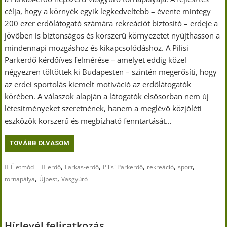
célja, hogy a környék egyik legkedveltebb – évente mintegy
200 ezer erdőlátogató számára rekreációt biztosító – erdeje a
jövőben is biztonságos és korszerű környezetet nyújthasson a
mindennapi mozgáshoz és kikapcsolódáshoz. A Pilisi
Parkerdő kérdőíves felmérése – amelyet eddig közel
négyezren töltöttek ki Budapesten – szintén megerősíti, hogy
az erdei sportolás kiemelt motiváció az erdőlátogatók
körében. A válaszok alapján a látogatók elsősorban nem új
létesítményeket szeretnének, hanem a meglévő közjóléti
eszközök korszerű és megbízható fenntartását…
TOVÁBB OLVASOM
,
,
,
,
,
Életmód
erdő
Farkas-erdő
Pilisi Parkerdő
rekreáció
sport
,
,
tornapálya
Újpest
Vasgyúró
Hírlevél feliratkozás