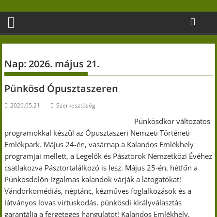
Skip
to
content
Nap:
2026. május 21.
Pünkösd Ópusztaszeren
2026.05.21.
Szerkesztőség
Pünkösdkor változatos
programokkal készül az Ópusztaszeri Nemzeti Történeti
Emlékpark. Május 24-én, vasárnap a Kalandos Emlékhely
programjai mellett, a Legelők és Pásztorok Nemzetközi Évéhez
csatlakozva Pásztortalálkozó is lesz. Május 25-én, hétfőn a
Pünkösdölőn izgalmas kalandok várják a látogatókat!
Vándorkomédiás, néptánc, kézműves foglalkozások és a
látványos lovas virtuskodás, pünkösdi királyválasztás
garantálja a fergeteges hangulatot! Kalandos Emlékhely,