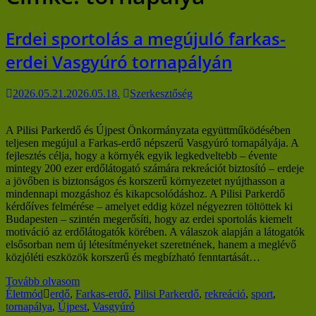
Erdei sportolás a megújuló farkas-
erdei Vasgyúró tornapályán
2026.05.21.
2026.05.18.
Szerkesztőség
A Pilisi Parkerdő és Újpest Önkormányzata együttműködésében
teljesen megújul a Farkas-erdő népszerű Vasgyúró tornapályája. A
fejlesztés célja, hogy a környék egyik legkedveltebb – évente
mintegy 200 ezer erdőlátogató számára rekreációt biztosító – erdeje
a jövőben is biztonságos és korszerű környezetet nyújthasson a
mindennapi mozgáshoz és kikapcsolódáshoz. A Pilisi Parkerdő
kérdőíves felmérése – amelyet eddig közel négyezren töltöttek ki
Budapesten – szintén megerősíti, hogy az erdei sportolás kiemelt
motiváció az erdőlátogatók körében. A válaszok alapján a látogatók
elsősorban nem új létesítményeket szeretnének, hanem a meglévő
közjóléti eszközök korszerű és megbízható fenntartását…
Tovább olvasom
Életmód
erdő
,
Farkas-erdő
,
Pilisi Parkerdő
,
rekreáció
,
sport
,
tornapálya
,
Újpest
,
Vasgyúró