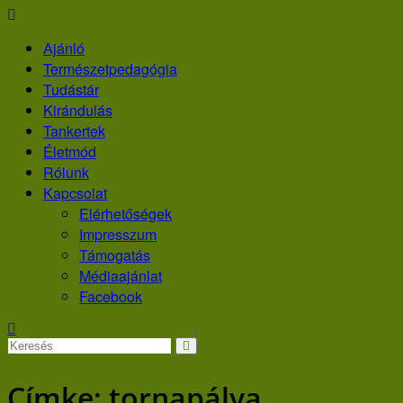
Skip
to
Ajánló
content
Természetpedagógia
Tudástár
Kirándulás
Tankertek
Életmód
Rólunk
Kapcsolat
Elérhetőségek
Impresszum
Támogatás
Médiaajánlat
Facebook
Címke:
tornapálya