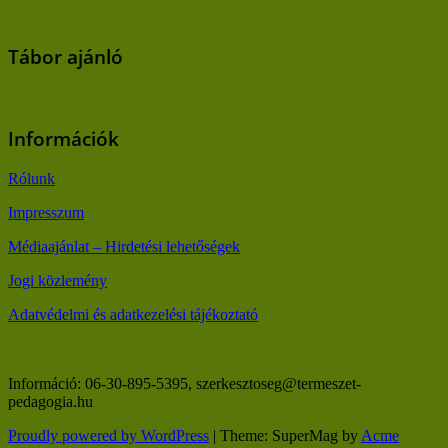
Tábor ajánló
Információk
Rólunk
Impresszum
Médiaajánlat – Hirdetési lehetőségek
Jogi közlemény
Adatvédelmi és adatkezelési tájékoztató
Információ: 06-30-895-5395, szerkesztoseg@termeszet-
pedagogia.hu
Proudly powered by WordPress
|
Theme: SuperMag by
Acme