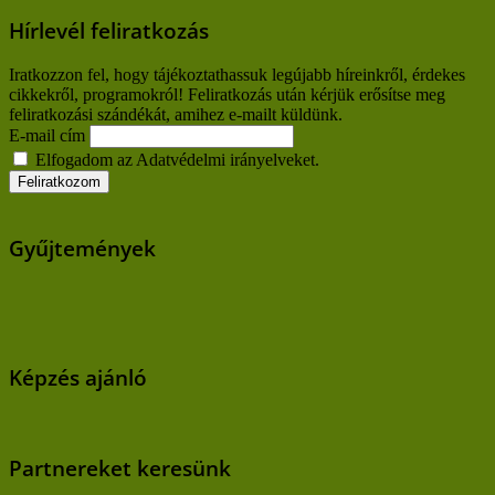
Hírlevél feliratkozás
Iratkozzon fel, hogy tájékoztathassuk legújabb híreinkről, érdekes
cikkekről, programokról! Feliratkozás után kérjük erősítse meg
feliratkozási szándékát, amihez e-mailt küldünk.
E-mail cím
Elfogadom az Adatvédelmi irányelveket.
Gyűjtemények
Képzés ajánló
Partnereket keresünk