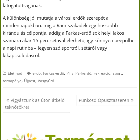
látogatottságának.
A különbség jól mutatja a városi erdők szerepét a
mindennapokban: míg a Rám-szakadék egy hosszabb
kirándulás célpontja, addig a Farkas-erdő sok helyi lakos
számára akár 15 perc sétával elérhető, így könnyen beépülhet
a napi rutinba – legyen szó sportról, sétáról vagy
kikapcsolódásról.
,
,
,
,
,
Életmód
erdő
Farkas-erdő
Pilisi Parkerdő
rekreáció
sport
,
,
tornapálya
Újpest
Vasgyúró
Bejegyzés
Vigyázzunk az úton átkelő
Pünkösd Ópusztaszeren
navigáció
teknősökre!