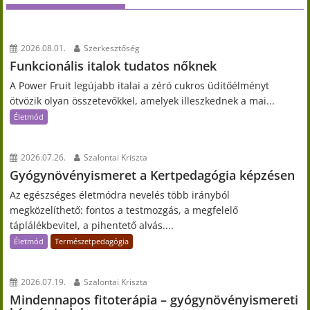
2026.08.01.
Szerkesztőség
Funkcionális italok tudatos nőknek
A Power Fruit legújabb italai a zéró cukros üdítőélményt
ötvözik olyan összetevőkkel, amelyek illeszkednek a mai...
Életmód
2026.07.26.
Szalontai Kriszta
Gyógynövényismeret a Kertpedagógia képzésen
Az egészséges életmódra nevelés több irányból
megközelíthető: fontos a testmozgás, a megfelelő
táplálékbevitel, a pihentető alvás....
Életmód
Természetpedagógia
2026.07.19.
Szalontai Kriszta
Mindennapos fitoterápia – gyógynövényismereti