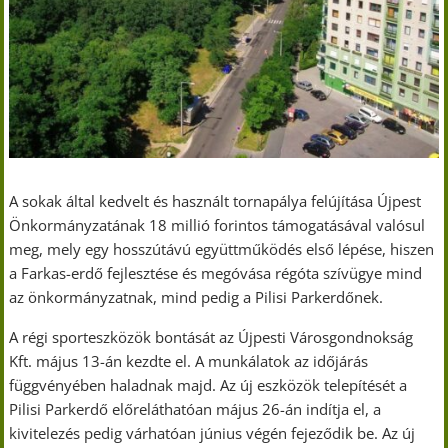
A sokak által kedvelt és használt tornapálya felújítása Újpest
Önkormányzatának 18 millió forintos támogatásával valósul
meg, mely egy hosszútávú együttműködés első lépése, hiszen
a Farkas-erdő fejlesztése és megóvása régóta szívügye mind
az önkormányzatnak, mind pedig a Pilisi Parkerdőnek.
A régi sporteszközök bontását az Újpesti Városgondnokság
Kft. május 13-án kezdte el. A munkálatok az időjárás
függvényében haladnak majd. Az új eszközök telepítését a
Pilisi Parkerdő előreláthatóan május 26-án indítja el, a
kivitelezés pedig várhatóan június végén fejeződik be. Az új