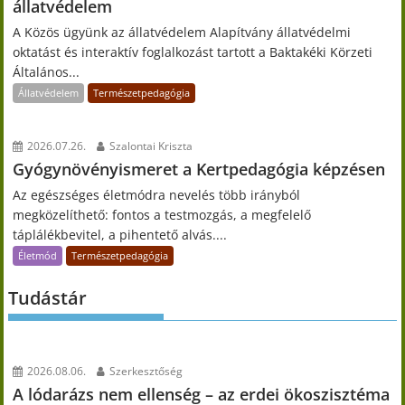
állatvédelem
A Közös ügyünk az állatvédelem Alapítvány állatvédelmi
oktatást és interaktív foglalkozást tartott a Baktakéki Körzeti
Általános...
Állatvédelem
Természetpedagógia
2026.07.26.
Szalontai Kriszta
Gyógynövényismeret a Kertpedagógia képzésen
Az egészséges életmódra nevelés több irányból
megközelíthető: fontos a testmozgás, a megfelelő
táplálékbevitel, a pihentető alvás....
Életmód
Természetpedagógia
Tudástár
2026.08.06.
Szerkesztőség
A lódarázs nem ellenség – az erdei ökoszisztéma