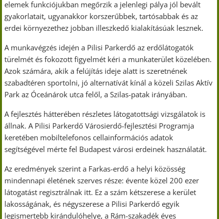
elemek funkciójukban megőrzik a jelenlegi pálya jól bevált
gyakorlatait, ugyanakkor korszerűbbek, tartósabbak és az
erdei környezethez jobban illeszkedő kialakításúak lesznek.
A munkavégzés idején a Pilisi Parkerdő az erdőlátogatók
türelmét és fokozott figyelmét kéri a munkaterület közelében.
Azok számára, akik a felújítás ideje alatt is szeretnének
szabadtéren sportolni, jó alternatívát kínál a közeli Szilas Aktív
Park az Óceánárok utca felől, a Szilas-patak irányában.
A fejlesztés hátterében részletes látogatottsági vizsgálatok is
állnak. A Pilisi Parkerdő Városierdő-fejlesztési Programja
keretében mobiltelefonos cellainformációs adatok
segítségével mérte fel Budapest városi erdeinek használatát.
Az eredmények szerint a Farkas-erdő a helyi közösség
mindennapi életének szerves része: évente közel 200 ezer
látogatást regisztrálnak itt. Ez a szám kétszerese a kerület
lakosságának, és négyszerese a Pilisi Parkerdő egyik
legismertebb kirándulóhelye, a Rám-szakadék éves