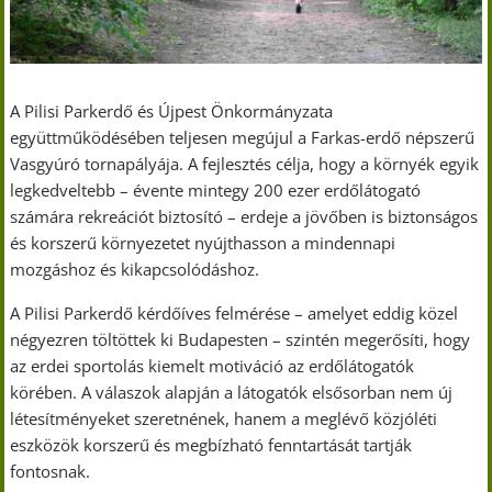
A Pilisi Parkerdő és Újpest Önkormányzata
együttműködésében teljesen megújul a Farkas-erdő népszerű
Vasgyúró tornapályája. A fejlesztés célja, hogy a környék egyik
legkedveltebb – évente mintegy 200 ezer erdőlátogató
számára rekreációt biztosító – erdeje a jövőben is biztonságos
és korszerű környezetet nyújthasson a mindennapi
mozgáshoz és kikapcsolódáshoz.
A Pilisi Parkerdő kérdőíves felmérése – amelyet eddig közel
négyezren töltöttek ki Budapesten – szintén megerősíti, hogy
az erdei sportolás kiemelt motiváció az erdőlátogatók
körében. A válaszok alapján a látogatók elsősorban nem új
létesítményeket szeretnének, hanem a meglévő közjóléti
eszközök korszerű és megbízható fenntartását tartják
fontosnak.