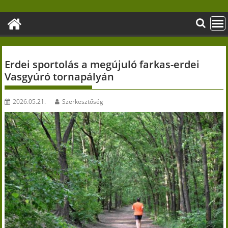
Skip
to
content
Erdei sportolás a megújuló farkas-erdei
Vasgyúró tornapályán
2026.05.21.
Szerkesztőség