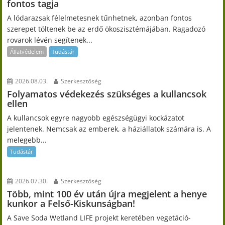
fontos tagja
A lódarazsak félelmetesnek tűnhetnek, azonban fontos
szerepet töltenek be az erdő ökoszisztémájában. Ragadozó
rovarok lévén segítenek...
Állatvédelem
Tudástár
2026.08.03.
Szerkesztőség
Folyamatos védekezés szükséges a kullancsok
ellen
A kullancsok egyre nagyobb egészségügyi kockázatot
jelentenek. Nemcsak az emberek, a háziállatok számára is. A
melegebb...
Tudástár
2026.07.30.
Szerkesztőség
Több, mint 100 év után újra megjelent a henye
kunkor a Felső-Kiskunságban!
A Save Soda Wetland LIFE projekt keretében vegetáció-