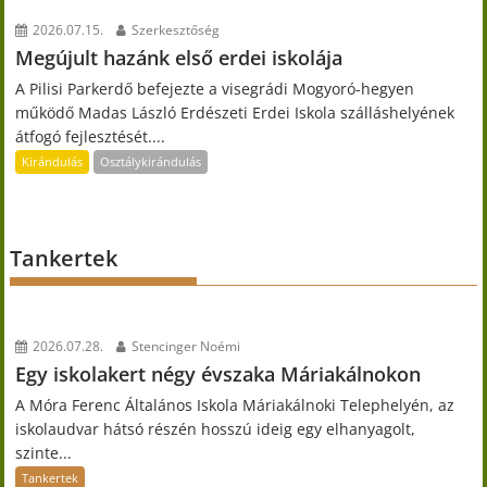
2026.07.15.
Szerkesztőség
Megújult hazánk első erdei iskolája
A Pilisi Parkerdő befejezte a visegrádi Mogyoró-hegyen
működő Madas László Erdészeti Erdei Iskola szálláshelyének
átfogó fejlesztését....
Kirándulás
Osztálykirándulás
Tankertek
2026.07.28.
Stencinger Noémi
Egy iskolakert négy évszaka Máriakálnokon
A Móra Ferenc Általános Iskola Máriakálnoki Telephelyén, az
iskolaudvar hátsó részén hosszú ideig egy elhanyagolt,
szinte...
Tankertek