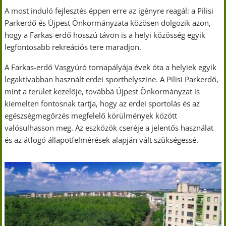
A most induló fejlesztés éppen erre az igényre reagál: a Pilisi
Parkerdő és Újpest Önkormányzata közösen dolgozik azon,
hogy a Farkas-erdő hosszú távon is a helyi közösség egyik
legfontosabb rekreációs tere maradjon.
A Farkas-erdő Vasgyúró tornapályája évek óta a helyiek egyik
legaktívabban használt erdei sporthelyszíne. A Pilisi Parkerdő,
mint a terület kezelője, továbbá Újpest Önkormányzat is
kiemelten fontosnak tartja, hogy az erdei sportolás és az
egészségmegőrzés megfelelő körülmények között
valósulhasson meg. Az eszközök cseréje a jelentős használat
és az átfogó állapotfelmérések alapján vált szükségessé.