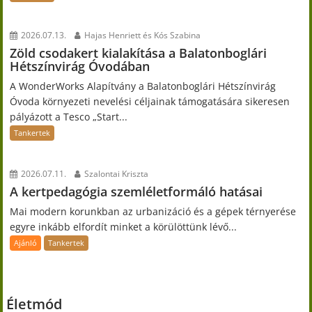
2026.07.13.
Hajas Henriett és Kós Szabina
Zöld csodakert kialakítása a Balatonboglári
Hétszínvirág Óvodában
A WonderWorks Alapítvány a Balatonboglári Hétszínvirág
Óvoda környezeti nevelési céljainak támogatására sikeresen
pályázott a Tesco „Start...
Tankertek
2026.07.11.
Szalontai Kriszta
A kertpedagógia szemléletformáló hatásai
Mai modern korunkban az urbanizáció és a gépek térnyerése
egyre inkább elfordít minket a körülöttünk lévő...
Ajánló
Tankertek
Életmód