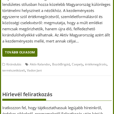
lendületes stílusban hozza közelebb Magyarország különleges
történelmi helyszíneit a nézőkhöz. A kezdeményezés
egyszerre szól értékmegőrzésről, szemléletformálásról és
közösségi cselekvésről: megmutatja, hogy a múlt emlékei
nemcsak megőrizhetők, hanem újra élő, felfedezhető
kirándulóhelyekké válhatnak. Az Aktív Magyarország azért állt
a kezdeményezés mellé, mert annak céljai…
TOVÁBB OLVASOM
,
,
,
,
Kirándulás
Aktív Kalandor
BozótBrigád
Csepely
értékmegőrzés
,
természetközeli
Vadon Jani
Hírlevél feliratkozás
Iratkozzon fel, hogy tájékoztathassuk legújabb híreinkről,
érdekes cikkekről, programokról! Feliratkozás után kérjük