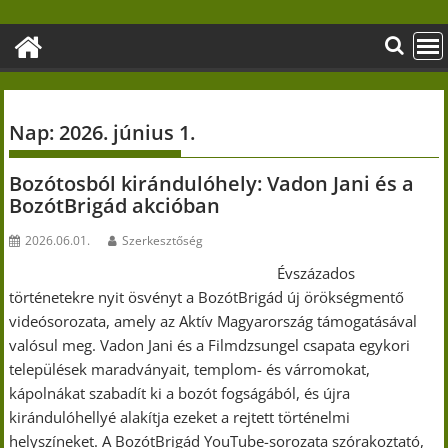
Skip
to
content
Nap:
2026. június 1.
Bozótosból kirándulóhely: Vadon Jani és a
BozótBrigád akcióban
2026.06.01.
Szerkesztőség
Évszázados
történetekre nyit ösvényt a BozótBrigád új örökségmentő
videósorozata, amely az Aktív Magyarország támogatásával
valósul meg. Vadon Jani és a Filmdzsungel csapata egykori
települések maradványait, templom- és várromokat,
kápolnákat szabadít ki a bozót fogságából, és újra
kirándulóhellyé alakítja ezeket a rejtett történelmi
helyszíneket. A BozótBrigád YouTube-sorozata szórakoztató,