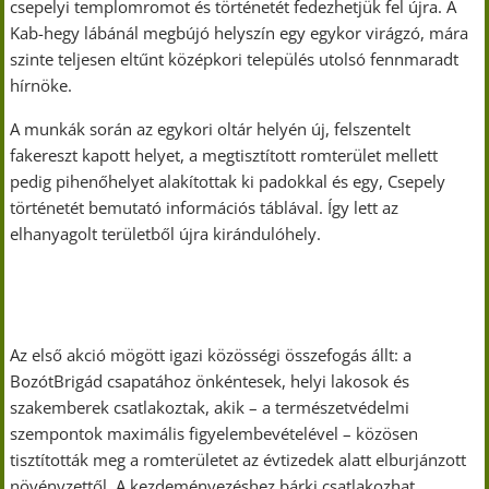
csepelyi templomromot és történetét fedezhetjük fel újra. A
Kab-hegy lábánál megbújó helyszín egy egykor virágzó, mára
szinte teljesen eltűnt középkori település utolsó fennmaradt
hírnöke.
A munkák során az egykori oltár helyén új, felszentelt
fakereszt kapott helyet, a megtisztított romterület mellett
pedig pihenőhelyet alakítottak ki padokkal és egy, Csepely
történetét bemutató információs táblával. Így lett az
elhanyagolt területből újra kirándulóhely.
Az első akció mögött igazi közösségi összefogás állt: a
BozótBrigád csapatához önkéntesek, helyi lakosok és
szakemberek csatlakoztak, akik – a természetvédelmi
szempontok maximális figyelembevételével – közösen
tisztították meg a romterületet az évtizedek alatt elburjánzott
növényzettől. A kezdeményezéshez bárki csatlakozhat