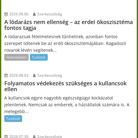
2026.08.06.
Szerkesztőség
A lódarázs nem ellenség – az erdei ökoszisztéma
fontos tagja
A lódarazsak félelmetesnek tűnhetnek, azonban fontos
szerepet töltenek be az erdő ökoszisztémájában. Ragadozó
rovarok lévén segítenek...
Állatvédelem
Tudástár
2026.08.03.
Szerkesztőség
Folyamatos védekezés szükséges a kullancsok
ellen
A kullancsok egyre nagyobb egészségügyi kockázatot
jelentenek. Nemcsak az emberek, a háziállatok számára is. A
melegebb...
Tudástár
2026.07.30.
Szerkesztőség