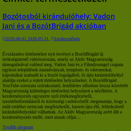
Bozótosból kirándulóhely: Vadon
Jani és a BozótBrigád akcióban
2026.06.01.
2026.05.31.
Szerkesztőség
Évszázados történetekre nyit ösvényt a BozótBrigád új
örökségmentő videósorozata, amely az Aktív Magyarország
támogatásával valósul meg. Vadon Jani és a Filmdzsungel csapata
egykori települések maradványait, templom- és várromokat,
kápolnákat szabadít ki a bozót fogságából, és újra kirándulóhellyé
alakítja ezeket a rejtett történelmi helyszíneket. A BozótBrigád
YouTube-sorozata szórakoztató, lendületes stílusban hozza közelebb
Magyarország különleges történelmi helyszíneit a nézőkhöz. A
kezdeményezés egyszerre szól értékmegőrzésről,
szemléletformálásról és közösségi cselekvésről: megmutatja, hogy a
múlt emlékei nemcsak megőrizhetők, hanem újra élő, felfedezhető
kirándulóhelyekké válhatnak. Az Aktív Magyarország azért állt a
kezdeményezés mellé, mert annak céljai…
Tovább olvasom