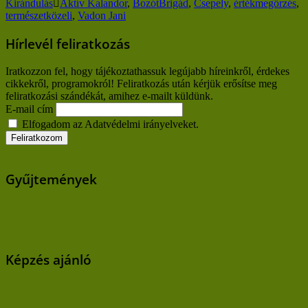
Kirándulás
Aktív Kalandor
,
BozótBrigád
,
Csepely
,
értékmegőrzés
,
természetközeli
,
Vadon Jani
Hírlevél feliratkozás
Iratkozzon fel, hogy tájékoztathassuk legújabb híreinkről, érdekes
cikkekről, programokról! Feliratkozás után kérjük erősítse meg
feliratkozási szándékát, amihez e-mailt küldünk.
E-mail cím
Elfogadom az Adatvédelmi irányelveket.
Gyűjtemények
Képzés ajánló