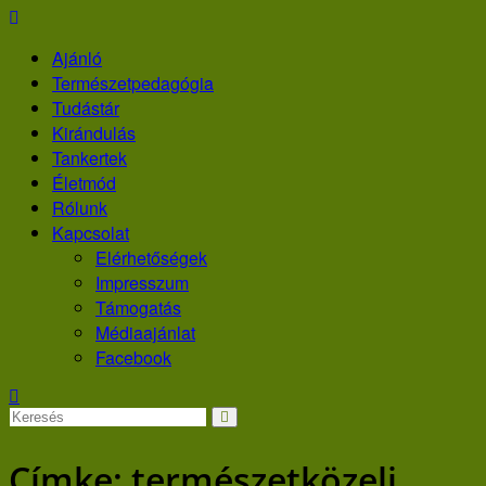
Skip
to
Ajánló
content
Természetpedagógia
Tudástár
Kirándulás
Tankertek
Életmód
Rólunk
Kapcsolat
Elérhetőségek
Impresszum
Támogatás
Médiaajánlat
Facebook
Címke:
természetközeli