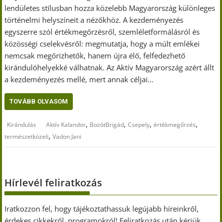
lendületes stílusban hozza közelebb Magyarország különleges
történelmi helyszíneit a nézőkhöz. A kezdeményezés
egyszerre szól értékmegőrzésről, szemléletformálásról és
közösségi cselekvésről: megmutatja, hogy a múlt emlékei
nemcsak megőrizhetők, hanem újra élő, felfedezhető
kirándulóhelyekké válhatnak. Az Aktív Magyarország azért állt
a kezdeményezés mellé, mert annak céljai…
TOVÁBB OLVASOM
,
,
,
,
Kirándulás
Aktív Kalandor
BozótBrigád
Csepely
értékmegőrzés
,
természetközeli
Vadon Jani
Hírlevél feliratkozás
Iratkozzon fel, hogy tájékoztathassuk legújabb híreinkről,
érdekes cikkekről, programokról! Feliratkozás után kérjük