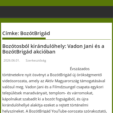
Skip
to
content
Címke:
BozótBrigád
Bozótosból kirándulóhely: Vadon Jani és a
BozótBrigád akcióban
2026.06.01.
Szerkesztőség
Évszázados
történetekre nyit ösvényt a BozótBrigád új örökségmentő
videósorozata, amely az Aktív Magyarország támogatásával
valósul meg. Vadon Jani és a Filmdzsungel csapata egykori
települések maradványait, templom- és várromokat,
kápolnákat szabadít ki a bozót fogságából, és újra
kirándulóhellyé alakítja ezeket a rejtett történelmi
helyszíneket. A BozótBrigád YouTube-sorozata szórakoztató,