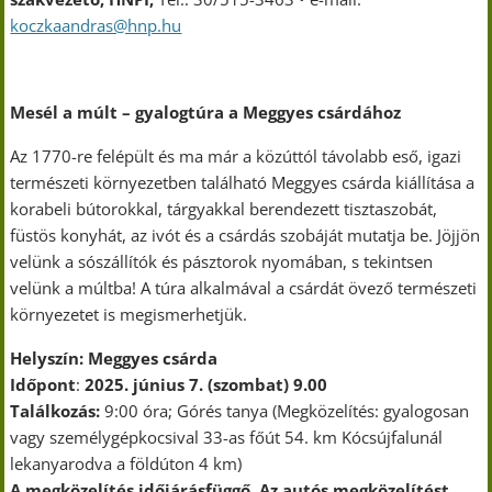
koczkaandras@hnp.hu
Mesél a múlt – gyalogtúra a Meggyes csárdához
Az 1770-re felépült és ma már a közúttól távolabb eső, igazi
természeti környezetben található Meggyes csárda kiállítása a
korabeli bútorokkal, tárgyakkal berendezett tisztaszobát,
füstös konyhát, az ivót és a csárdás szobáját mutatja be. Jöjjön
velünk a sószállítók és pásztorok nyomában, s tekintsen
velünk a múltba! A túra alkalmával a csárdát övező természeti
környezetet is megismerhetjük.
Helyszín
: Meggyes csárda
Időpont
:
2025. június 7. (szombat) 9.00
Találkozás:
9:00 óra; Górés tanya (Megközelítés: gyalogosan
vagy személygépkocsival 33-as főút 54. km Kócsújfalunál
lekanyarodva a földúton 4 km)
A megközelítés időjárásfüggő. Az autós megközelítést