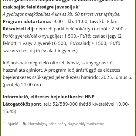
csak saját felelősségre javasoljuk!
A gyalogos megközelítés 4 km és kb. 50 percet vesz igénybe.
Program időtartama:
9.00 – kb. 11.00, t
áv:
kb. 8 km
Részvételi díj:
nemzeti parki belépőkártya (felnőtt: 2 500,-
Ft/fő; gyerek/diák/nyugdíjas: 1 500,- Ft/fő; családi jegy (2
felnőtt, 1 vagy 2 gyerek) 6 500,- Ft/család) + 1500,- Ft/fő
szakvezetési díj (6 év alatt ingyenes)
Időjárásnak megfelelő öltözet, ivóvíz, szúnyogriasztó
használata ajánlott. A program időjárásfüggő és előzetes
bejelentkezés szükséges! Jelentkezési határidő: 2025. június 6.
(péntek) 14.00 óra
Információ, előzetes bejelentkezés: HNP
Látogatóközpont,
tel.: 52/589-000 (hétfő kivételével 10.00-
15.45)
,
,
,
Ajánló
Hortobágy
hőscincér
Nagyerdő
tanösvény