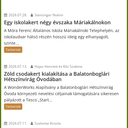
2026.07.28.
Stencinger Noémi
Egy iskolakert négy évszaka Máriakálnokon
A Móra Ferenc Általános Iskola Máriakálnoki Telephelyén, az
iskolaudvar hátsó részén hosszú ideig egy elhanyagolt,
szinte...
Tankertek
2026.07.13.
Hajas Henriett és Kós Szabina
Zöld csodakert kialakítása a Balatonboglári
Hétszínvirág Óvodában
A WonderWorks Alapítvány a Balatonboglári Hétszínvirág
Óvoda környezeti nevelési céljainak támogatására sikeresen
pályázott a Tesco „Start...
Tankertek
2026.07.11.
Szalontai Kriszta