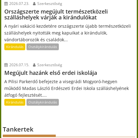
2026.07.23.
Szerkesztőség
Országszerte megújult természetközeli
szálláshelyek várják a kirándulókat
A nyári vakáció kezdetére országszerte újabb természetközeli
szálláshelyek nyitották meg kapuikat a kirándulók,
vándortáborozók és családok...
Kirándulás
Osztálykirándulás
2026.07.15.
Szerkesztőség
Megújult hazánk első erdei iskolája
A Pilisi Parkerdő befejezte a visegrádi Mogyoró-hegyen
működő Madas László Erdészeti Erdei Iskola szálláshelyének
átfogó fejlesztését....
Kirándulás
Osztálykirándulás
Tankertek