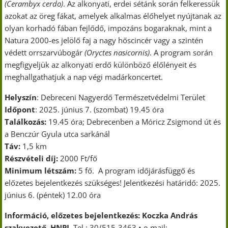
(Cerambyx cerdo)
. Az alkonyati, erdei sétánk során felkeressük
azokat az öreg fákat, amelyek alkalmas élőhelyet nyújtanak az
olyan korhadó fában fejlődő, impozáns bogaraknak, mint a
Natura 2000-es jelölő faj a nagy hőscincér vagy a szintén
védett orrszarvúbogár
(Oryctes nasicornis)
. A program során
megfigyeljük az alkonyati erdő különböző élőlényeit és
meghallgathatjuk a nap végi madárkoncertet.
Helyszín
: Debreceni Nagyerdő Természetvédelmi Terület
Időpont
: 2025. június 7. (szombat) 19.45 óra
Találkozás:
19.45 óra; Debrecenben a Móricz Zsigmond út és
a Benczúr Gyula utca sarkánál
Táv:
1,5 km
Részvételi díj:
2000 Ft/fő
Minimum létszám:
5 fő. A program időjárásfüggő és
előzetes bejelentkezés szükséges! Jelentkezési határidő: 2025.
június 6. (péntek) 12.00 óra
Információ, előzetes bejelentkezés: Koczka András
szakvezető, HNPI,
Tel.: 30/515-3463 • e-mail: