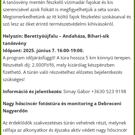
A tanösvény mentén fészkelő vízimadár fajokat és kis
szerencsével azok fiókáit is megfigyelhetjük a séta során.
Megismerkedhetünk az itt költő fajok fészkelési szokásaival és
szó lesz az őket érintő természetvédelmi kihívásokról.
Helyszín: Berettyóújfalu – Andaháza, Bihari-sík
tanősvény
Időpont: 2025. június 7. 16:00-19:00.
A program időjárásfüggő! A túra hossza 5 km könnyű terepen.
Részvételi díj: 2.000Ft/fő, mely kizárólag készpénzben
fizethető. A túrán való részvételhez előzetes bejelentkezés
szükséges!
Információ és jelentkezés:
Simay Gábor +3630 523 9198
Nagy hőscincér fotóstúra és monitoring a Debreceni
Nagyerdőn
Az érdeklődők szakvezetéses túrán vehetnek részt, melynek
célfaja az alkonyatkor és éjszaka aktív védett nagy hőscincér