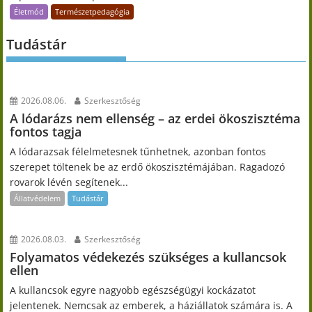
Életmód
Természetpedagógia
Tudástár
2026.08.06.
Szerkesztőség
A lódarázs nem ellenség – az erdei ökoszisztéma
fontos tagja
A lódarazsak félelmetesnek tűnhetnek, azonban fontos
szerepet töltenek be az erdő ökoszisztémájában. Ragadozó
rovarok lévén segítenek...
Állatvédelem
Tudástár
2026.08.03.
Szerkesztőség
Folyamatos védekezés szükséges a kullancsok
ellen
A kullancsok egyre nagyobb egészségügyi kockázatot
jelentenek. Nemcsak az emberek, a háziállatok számára is. A