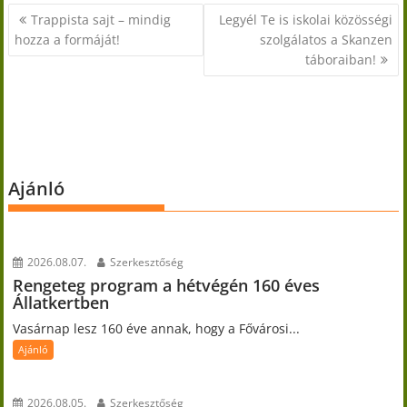
Bejegyzés
Trappista sajt – mindig
Legyél Te is iskolai közösségi
navigáció
hozza a formáját!
szolgálatos a Skanzen
táboraiban!
Ajánló
2026.08.07.
Szerkesztőség
Rengeteg program a hétvégén 160 éves
Állatkertben
Vasárnap lesz 160 éve annak, hogy a Fővárosi...
Ajánló
2026.08.05.
Szerkesztőség