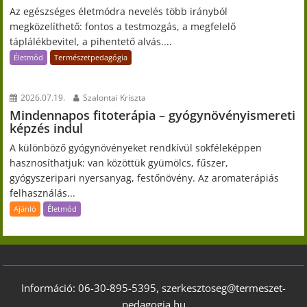
Az egészséges életmódra nevelés több irányból
megközelíthető: fontos a testmozgás, a megfelelő
táplálékbevitel, a pihentető alvás....
Életmód
Természetpedagógia
2026.07.19.
Szalontai Kriszta
Mindennapos fitoterápia – gyógynövényismereti
képzés indul
A különböző gyógynövényeket rendkívül sokféleképpen
hasznosíthatjuk: van közöttük gyümölcs, fűszer,
gyógyszeripari nyersanyag, festőnövény. Az aromaterápiás
felhasználás...
Ajánló
Életmód
Információ: 06-30-895-5395, szerkesztoseg@termeszet-
pedagogia.hu