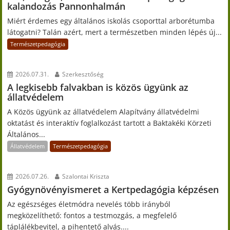
kalandozás Pannonhalmán
Miért érdemes egy általános iskolás csoporttal arborétumba
látogatni? Talán azért, mert a természetben minden lépés új...
Természetpedagógia
2026.07.31.
Szerkesztőség
A legkisebb falvakban is közös ügyünk az
állatvédelem
A Közös ügyünk az állatvédelem Alapítvány állatvédelmi
oktatást és interaktív foglalkozást tartott a Baktakéki Körzeti
Általános...
Állatvédelem
Természetpedagógia
2026.07.26.
Szalontai Kriszta
Gyógynövényismeret a Kertpedagógia képzésen
Az egészséges életmódra nevelés több irányból
megközelíthető: fontos a testmozgás, a megfelelő
táplálékbevitel, a pihentető alvás....