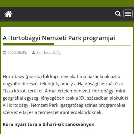
Skip
to
content
A Hortobágyi Nemzeti Park programjai
2025.06.05.
Szerkesztőség
Hortobágy (puszta) földrajzi név alatt ma hazánknak azt a
nagyalföldi részét tekintjük, amely a Hajdúsági löszhát és a
Tisza között terül el. A mai értelemben vett Hortobágy, mint
geográfiai egység, lényegében csak a XX. században alakult ki.
A Hortobágyi Nemzeti Park Igazgatóság színes programokat
szervez e táj és a természet iránt érdeklődőknek.
Kora nyári túra a Bihari-sík tanösvényen