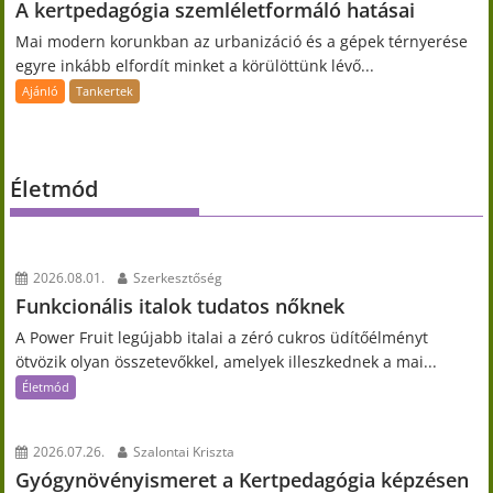
A kertpedagógia szemléletformáló hatásai
Mai modern korunkban az urbanizáció és a gépek térnyerése
egyre inkább elfordít minket a körülöttünk lévő...
Ajánló
Tankertek
Életmód
2026.08.01.
Szerkesztőség
Funkcionális italok tudatos nőknek
A Power Fruit legújabb italai a zéró cukros üdítőélményt
ötvözik olyan összetevőkkel, amelyek illeszkednek a mai...
Életmód
2026.07.26.
Szalontai Kriszta
Gyógynövényismeret a Kertpedagógia képzésen