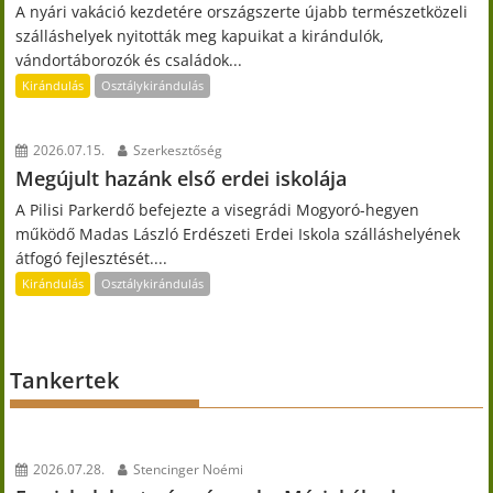
A nyári vakáció kezdetére országszerte újabb természetközeli
szálláshelyek nyitották meg kapuikat a kirándulók,
vándortáborozók és családok...
Kirándulás
Osztálykirándulás
2026.07.15.
Szerkesztőség
Megújult hazánk első erdei iskolája
A Pilisi Parkerdő befejezte a visegrádi Mogyoró-hegyen
működő Madas László Erdészeti Erdei Iskola szálláshelyének
átfogó fejlesztését....
Kirándulás
Osztálykirándulás
Tankertek
2026.07.28.
Stencinger Noémi