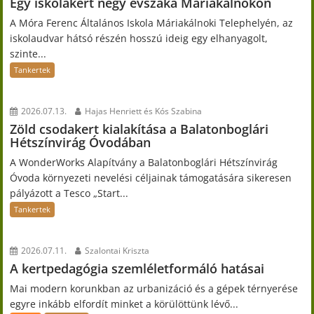
Egy iskolakert négy évszaka Máriakálnokon
A Móra Ferenc Általános Iskola Máriakálnoki Telephelyén, az
iskolaudvar hátsó részén hosszú ideig egy elhanyagolt,
szinte...
Tankertek
2026.07.13.
Hajas Henriett és Kós Szabina
Zöld csodakert kialakítása a Balatonboglári
Hétszínvirág Óvodában
A WonderWorks Alapítvány a Balatonboglári Hétszínvirág
Óvoda környezeti nevelési céljainak támogatására sikeresen
pályázott a Tesco „Start...
Tankertek
2026.07.11.
Szalontai Kriszta
A kertpedagógia szemléletformáló hatásai
Mai modern korunkban az urbanizáció és a gépek térnyerése
egyre inkább elfordít minket a körülöttünk lévő...