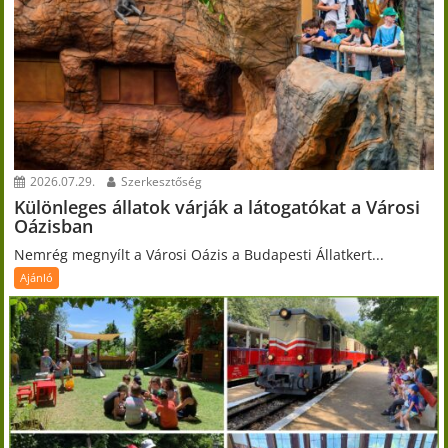
2026.07.29.
Szerkesztőség
Különleges állatok várják a látogatókat a Városi
Oázisban
Nemrég megnyílt a Városi Oázis a Budapesti Állatkert...
Ajánló