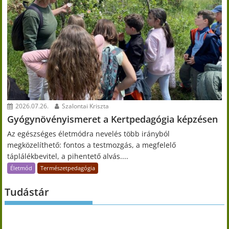
2026.07.26.
Szalontai Kriszta
Gyógynövényismeret a Kertpedagógia képzésen
Az egészséges életmódra nevelés több irányból
megközelíthető: fontos a testmozgás, a megfelelő
táplálékbevitel, a pihentető alvás....
Életmód
Természetpedagógia
Tudástár