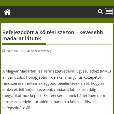
Skip
to
content
Befejeződött a költési szezon – kevesebb
madarat látunk
2025.08.22.
Szerkesztőség
A Magyar Madártani és Természetvédelmi Egyesülethez (MME)
a nyár utolsó hónapjában – de akár már július közepétől –
rendszeresen érkeznek aggódó bejelentések arról, hogy az
emberek feltűnően kevesebb madarat látnak az addig
megszokotthoz képest. Szerencsére ennek hátterében nem
természetvédelmi probléma, hanem a költési időszak
befejeződése áll.