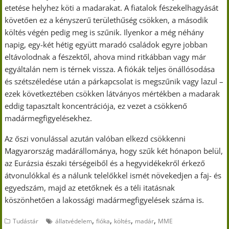
etetése helyhez köti a madarakat. A fiatalok fészekelhagyását
követően ez a kényszerű területhűség csökken, a második
költés végén pedig meg is szűnik. Ilyenkor a még néhány
napig, egy-két hétig együtt maradó családok egyre jobban
eltávolodnak a fészektől, ahova mind ritkábban vagy már
egyáltalán nem is térnek vissza. A fiókák teljes önállósodása
és szétszéledése után a párkapcsolat is megszűnik vagy lazul –
ezek következtében csökken látványos mértékben a madarak
eddig tapasztalt koncentrációja, ez vezet a csökkenő
madármegfigyelésekhez.
Az őszi vonulással azután valóban elkezd csökkenni
Magyarország madárállománya, hogy szűk két hónapon belül,
az Eurázsia északi térségeiből és a hegyvidékekről érkező
átvonulókkal és a nálunk telelőkkel ismét növekedjen a faj- és
egyedszám, majd az etetőknek és a téli itatásnak
köszönhetően a lakossági madármegfigyelések száma is.
,
,
,
,
Tudástár
állatvédelem
fióka
költés
madár
MME