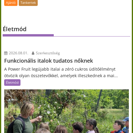
Ajánló
Tankertek
Életmód
2026.08.01.
Szerkesztőség
Funkcionális italok tudatos nőknek
A Power Fruit legújabb italai a zéró cukros üdítőélményt
ötvözik olyan összetevőkkel, amelyek illeszkednek a mai...
Életmód