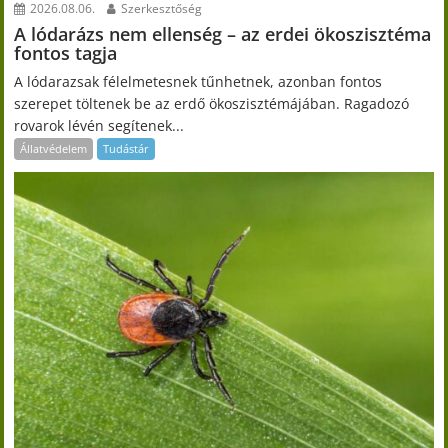
2026.08.06.
Szerkesztőség
A lódarázs nem ellenség – az erdei ökoszisztéma
fontos tagja
A lódarazsak félelmetesnek tűnhetnek, azonban fontos
szerepet töltenek be az erdő ökoszisztémájában. Ragadozó
rovarok lévén segítenek...
Állatvédelem
Tudástár