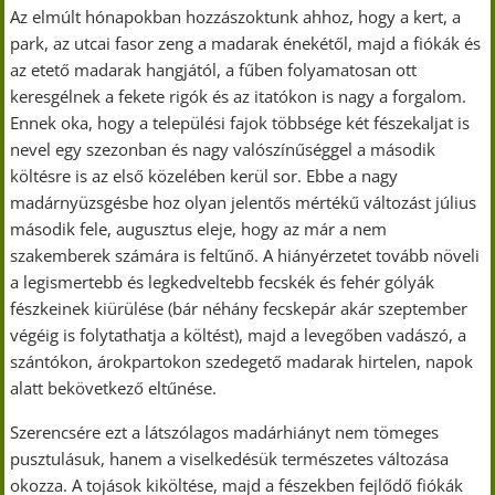
Az elmúlt hónapokban hozzászoktunk ahhoz, hogy a kert, a
park, az utcai fasor zeng a madarak énekétől, majd a fiókák és
az etető madarak hangjától, a fűben folyamatosan ott
keresgélnek a fekete rigók és az itatókon is nagy a forgalom.
Ennek oka, hogy a települési fajok többsége két fészekaljat is
nevel egy szezonban és nagy valószínűséggel a második
költésre is az első közelében kerül sor. Ebbe a nagy
madárnyüzsgésbe hoz olyan jelentős mértékű változást július
második fele, augusztus eleje, hogy az már a nem
szakemberek számára is feltűnő. A hiányérzetet tovább növeli
a legismertebb és legkedveltebb fecskék és fehér gólyák
fészkeinek kiürülése (bár néhány fecskepár akár szeptember
végéig is folytathatja a költést), majd a levegőben vadászó, a
szántókon, árokpartokon szedegető madarak hirtelen, napok
alatt bekövetkező eltűnése.
Szerencsére ezt a látszólagos madárhiányt nem tömeges
pusztulásuk, hanem a viselkedésük természetes változása
okozza. A tojások kiköltése, majd a fészekben fejlődő fiókák