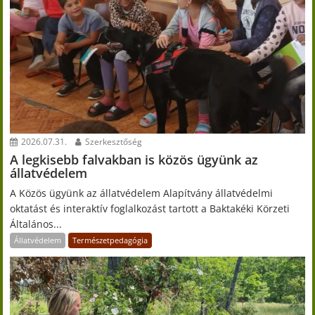
2026.07.31.
Szerkesztőség
A legkisebb falvakban is közös ügyünk az
állatvédelem
A Közös ügyünk az állatvédelem Alapítvány állatvédelmi
oktatást és interaktív foglalkozást tartott a Baktakéki Körzeti
Általános...
Állatvédelem
Természetpedagógia