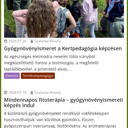
2026.07.26.
Szalontai Kriszta
Gyógynövényismeret a Kertpedagógia képzésen
Az egészséges életmódra nevelés több irányból
megközelíthető: fontos a testmozgás, a megfelelő
táplálékbevitel, a pihentető alvás....
Életmód
Természetpedagógia
2026.07.19.
Szalontai Kriszta
Mindennapos fitoterápia – gyógynövényismereti
képzés indul
A különböző gyógynövényeket rendkívül sokféleképpen
hasznosíthatjuk: van közöttük gyümölcs, fűszer,
gyógyszeripari nyersanyag, festőnövény. Az aromaterápiás