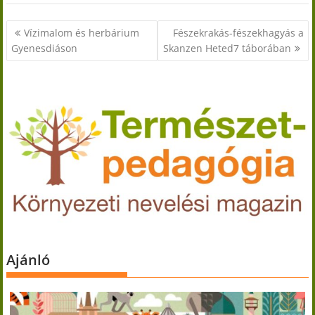
Bejegyzés
Vízimalom és herbárium
Fészekrakás-fészekhagyás a
navigáció
Gyenesdiáson
Skanzen Heted7 táborában
Ajánló