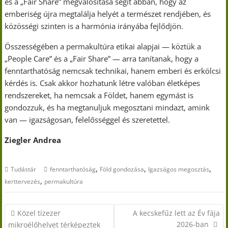
és a „Fair Share” megvalósítása segít abban, hogy az
emberiség újra megtalálja helyét a természet rendjében, és
közösségi szinten is a harmónia irányába fejlődjön.
Összességében a permakultúra etikai alapjai — köztük a
„People Care” és a „Fair Share” — arra tanítanak, hogy a
fenntarthatóság nemcsak technikai, hanem emberi és erkölcsi
kérdés is. Csak akkor hozhatunk létre valóban életképes
rendszereket, ha nemcsak a Földet, hanem egymást is
gondozzuk, és ha megtanuljuk megosztani mindazt, amink
van — igazságosan, felelősséggel és szeretettel.
Ziegler Andrea
,
,
,
Tudástár
fenntarthatóság
Föld gondozása
Igazságos megosztás
,
kerttervezés
permakultúra
Bejegyzés
Közel tízezer
A kecskefűz lett az Év fája
navigáció
2026-ban
mikroélőhelyet térképeztek