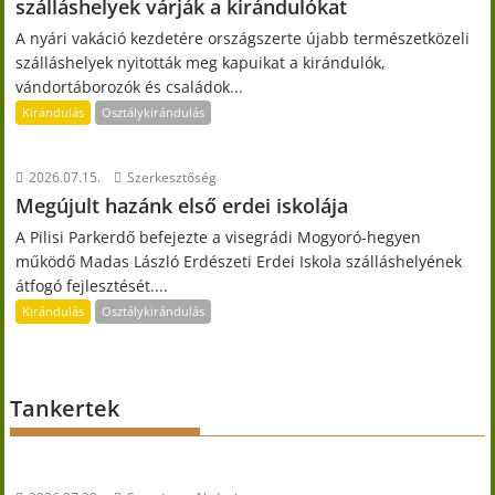
szálláshelyek várják a kirándulókat
A nyári vakáció kezdetére országszerte újabb természetközeli
szálláshelyek nyitották meg kapuikat a kirándulók,
vándortáborozók és családok...
Kirándulás
Osztálykirándulás
2026.07.15.
Szerkesztőség
Megújult hazánk első erdei iskolája
A Pilisi Parkerdő befejezte a visegrádi Mogyoró-hegyen
működő Madas László Erdészeti Erdei Iskola szálláshelyének
átfogó fejlesztését....
Kirándulás
Osztálykirándulás
Tankertek