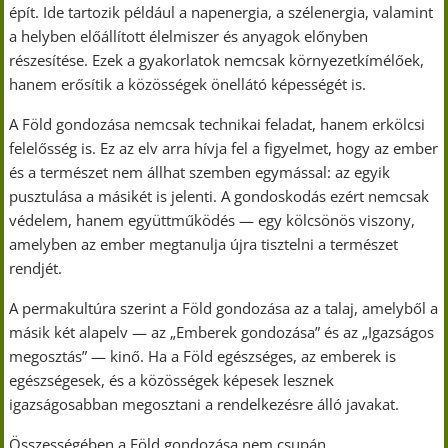
épít. Ide tartozik például a napenergia, a szélenergia, valamint
a helyben előállított élelmiszer és anyagok előnyben
részesítése. Ezek a gyakorlatok nemcsak környezetkímélőek,
hanem erősítik a közösségek önellátó képességét is.
A Föld gondozása nemcsak technikai feladat, hanem erkölcsi
felelősség is. Ez az elv arra hívja fel a figyelmet, hogy az ember
és a természet nem állhat szemben egymással: az egyik
pusztulása a másikét is jelenti. A gondoskodás ezért nemcsak
védelem, hanem együttműködés — egy kölcsönös viszony,
amelyben az ember megtanulja újra tisztelni a természet
rendjét.
A permakultúra szerint a Föld gondozása az a talaj, amelyből a
másik két alapelv — az „Emberek gondozása” és az „Igazságos
megosztás” — kinő. Ha a Föld egészséges, az emberek is
egészségesek, és a közösségek képesek lesznek
igazságosabban megosztani a rendelkezésre álló javakat.
Összességében a Föld gondozása nem csupán