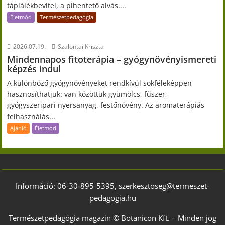
táplálékbevitel, a pihentető alvás....
Életmód
Természetpedagógia
2026.07.19.
Szalontai Kriszta
Mindennapos fitoterápia – gyógynövényismereti
képzés indul
A különböző gyógynövényeket rendkívül sokféleképpen
hasznosíthatjuk: van közöttük gyümölcs, fűszer,
gyógyszeripari nyersanyag, festőnövény. Az aromaterápiás
felhasználás...
Ajánló
Életmód
Információ: 06-30-895-5395, szerkesztoseg@termeszet-
pedagogia.hu
Természetpedagógia magazin © Botanicon Kft. – Minden jog