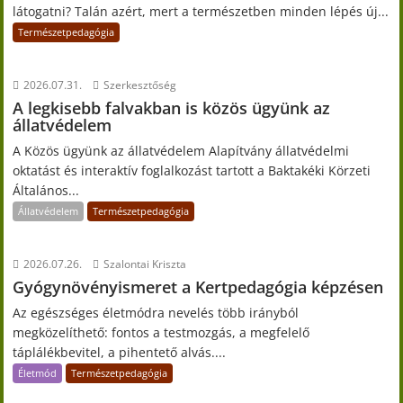
látogatni? Talán azért, mert a természetben minden lépés új...
Természetpedagógia
2026.07.31.
Szerkesztőség
A legkisebb falvakban is közös ügyünk az
állatvédelem
A Közös ügyünk az állatvédelem Alapítvány állatvédelmi
oktatást és interaktív foglalkozást tartott a Baktakéki Körzeti
Általános...
Állatvédelem
Természetpedagógia
2026.07.26.
Szalontai Kriszta
Gyógynövényismeret a Kertpedagógia képzésen
Az egészséges életmódra nevelés több irányból
megközelíthető: fontos a testmozgás, a megfelelő
táplálékbevitel, a pihentető alvás....
Életmód
Természetpedagógia