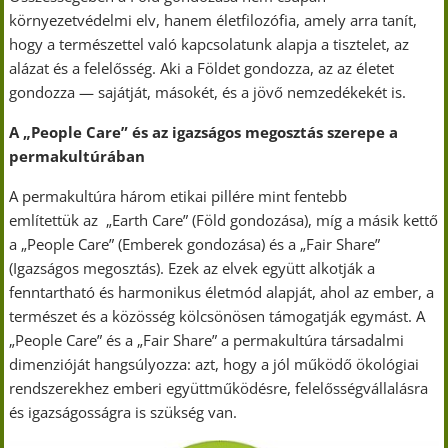
környezetvédelmi elv, hanem életfilozófia, amely arra tanít,
hogy a természettel való kapcsolatunk alapja a tisztelet, az
alázat és a felelősség. Aki a Földet gondozza, az az életet
gondozza — sajátját, másokét, és a jövő nemzedékekét is.
A „People Care” és az igazságos megosztás szerepe a
permakultúrában
A permakultúra három etikai pillére mint fentebb
említettük az „Earth Care” (Föld gondozása), míg a másik kettő
a „People Care” (Emberek gondozása) és a „Fair Share”
(Igazságos megosztás). Ezek az elvek együtt alkotják a
fenntartható és harmonikus életmód alapját, ahol az ember, a
természet és a közösség kölcsönösen támogatják egymást. A
„People Care” és a „Fair Share” a permakultúra társadalmi
dimenzióját hangsúlyozza: azt, hogy a jól működő ökológiai
rendszerekhez emberi együttműködésre, felelősségvállalásra
és igazságosságra is szükség van.