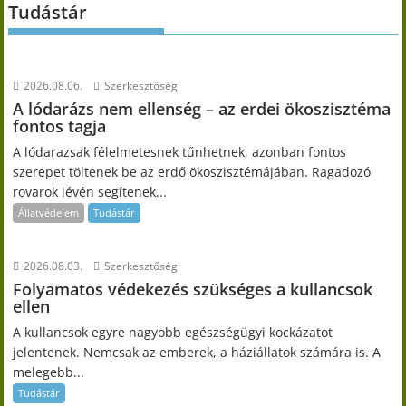
Tudástár
2026.08.06.
Szerkesztőség
A lódarázs nem ellenség – az erdei ökoszisztéma
fontos tagja
A lódarazsak félelmetesnek tűnhetnek, azonban fontos
szerepet töltenek be az erdő ökoszisztémájában. Ragadozó
rovarok lévén segítenek...
Állatvédelem
Tudástár
2026.08.03.
Szerkesztőség
Folyamatos védekezés szükséges a kullancsok
ellen
A kullancsok egyre nagyobb egészségügyi kockázatot
jelentenek. Nemcsak az emberek, a háziállatok számára is. A
melegebb...
Tudástár