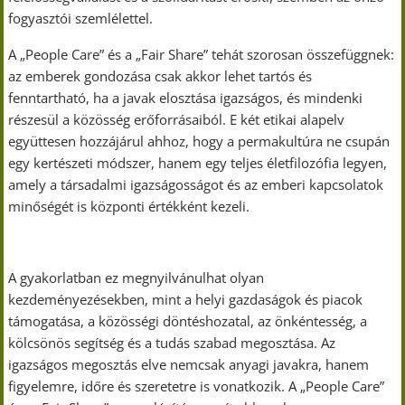
fogyasztói szemlélettel.
A „People Care” és a „Fair Share” tehát szorosan összefüggnek:
az emberek gondozása csak akkor lehet tartós és
fenntartható, ha a javak elosztása igazságos, és mindenki
részesül a közösség erőforrásaiból. E két etikai alapelv
együttesen hozzájárul ahhoz, hogy a permakultúra ne csupán
egy kertészeti módszer, hanem egy teljes életfilozófia legyen,
amely a társadalmi igazságosságot és az emberi kapcsolatok
minőségét is központi értékként kezeli.
A gyakorlatban ez megnyilvánulhat olyan
kezdeményezésekben, mint a helyi gazdaságok és piacok
támogatása, a közösségi döntéshozatal, az önkéntesség, a
kölcsönös segítség és a tudás szabad megosztása. Az
igazságos megosztás elve nemcsak anyagi javakra, hanem
figyelemre, időre és szeretetre is vonatkozik. A „People Care”