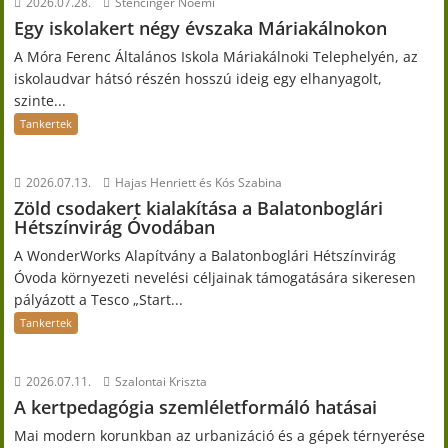
2026.07.28.
Stencinger Noémi
Egy iskolakert négy évszaka Máriakálnokon
A Móra Ferenc Általános Iskola Máriakálnoki Telephelyén, az
iskolaudvar hátsó részén hosszú ideig egy elhanyagolt,
szinte...
Tankertek
2026.07.13.
Hajas Henriett és Kós Szabina
Zöld csodakert kialakítása a Balatonboglári
Hétszínvirág Óvodában
A WonderWorks Alapítvány a Balatonboglári Hétszínvirág
Óvoda környezeti nevelési céljainak támogatására sikeresen
pályázott a Tesco „Start...
Tankertek
2026.07.11.
Szalontai Kriszta
A kertpedagógia szemléletformáló hatásai
Mai modern korunkban az urbanizáció és a gépek térnyerése