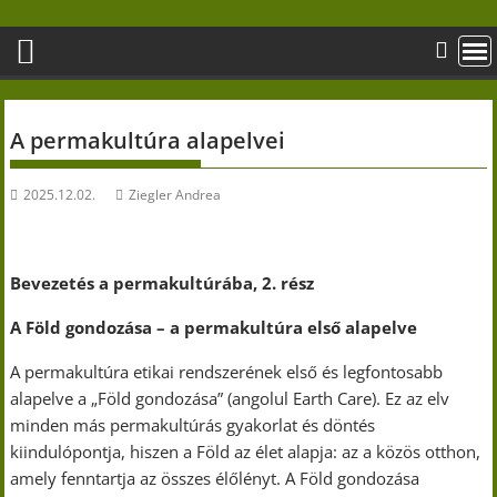
Skip
to
content
A permakultúra alapelvei
2025.12.02.
Ziegler Andrea
Bevezetés a permakultúrába, 2. rész
A Föld gondozása – a permakultúra első alapelve
A permakultúra etikai rendszerének első és legfontosabb
alapelve a „Föld gondozása” (angolul Earth Care). Ez az elv
minden más permakultúrás gyakorlat és döntés
kiindulópontja, hiszen a Föld az élet alapja: az a közös otthon,
amely fenntartja az összes élőlényt. A Föld gondozása