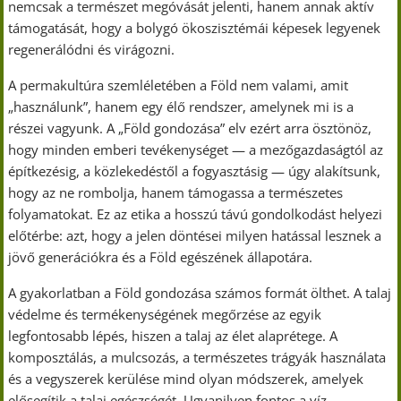
nemcsak a természet megóvását jelenti, hanem annak aktív
támogatását, hogy a bolygó ökoszisztémái képesek legyenek
regenerálódni és virágozni.
A permakultúra szemléletében a Föld nem valami, amit
„használunk”, hanem egy élő rendszer, amelynek mi is a
részei vagyunk. A „Föld gondozása” elv ezért arra ösztönöz,
hogy minden emberi tevékenységet — a mezőgazdaságtól az
építkezésig, a közlekedéstől a fogyasztásig — úgy alakítsunk,
hogy az ne rombolja, hanem támogassa a természetes
folyamatokat. Ez az etika a hosszú távú gondolkodást helyezi
előtérbe: azt, hogy a jelen döntései milyen hatással lesznek a
jövő generációkra és a Föld egészének állapotára.
A gyakorlatban a Föld gondozása számos formát ölthet. A talaj
védelme és termékenységének megőrzése az egyik
legfontosabb lépés, hiszen a talaj az élet alaprétege. A
komposztálás, a mulcsozás, a természetes trágyák használata
és a vegyszerek kerülése mind olyan módszerek, amelyek
elősegítik a talaj egészségét. Ugyanilyen fontos a víz