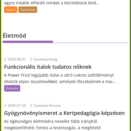
egyre inkább elfordít minket a körülöttünk lévő...
Ajánló
Tankertek
Életmód
2026.08.01.
Szerkesztőség
Funkcionális italok tudatos nőknek
A Power Fruit legújabb italai a zéró cukros üdítőélményt
ötvözik olyan összetevőkkel, amelyek illeszkednek a mai...
Életmód
2026.07.26.
Szalontai Kriszta
Gyógynövényismeret a Kertpedagógia képzésen
Az egészséges életmódra nevelés több irányból
megközelíthető: fontos a testmozgás, a megfelelő