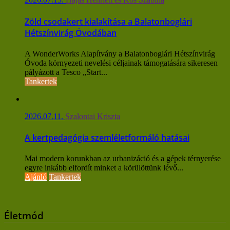
Zöld csodakert kialakítása a Balatonboglári
Hétszínvirág Óvodában
A WonderWorks Alapítvány a Balatonboglári Hétszínvirág
Óvoda környezeti nevelési céljainak támogatására sikeresen
pályázott a Tesco „Start...
Tankertek
2026.07.11.
Szalontai Kriszta
A kertpedagógia szemléletformáló hatásai
Mai modern korunkban az urbanizáció és a gépek térnyerése
egyre inkább elfordít minket a körülöttünk lévő...
Ajánló
Tankertek
Életmód