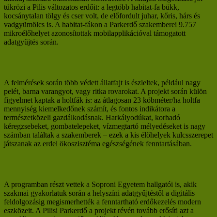
tükrözi a Pilis változatos erdőit: a legtöbb habitat-fa bükk,
kocsánytalan tölgy és cser volt, de előfordult juhar, kőris, hárs és
vadgyümölcs is. A habitat-fákon a Parkerdő szakemberei 9.757
mikroélőhelyet azonosítottak mobilapplikációval támogatott
adatgyűjtés során.
A felmérések során több védett állatfajt is észleltek, például nagy
pelét, barna varangyot, vagy ritka rovarokat. A projekt során külön
figyelmet kaptak a holtfák is: az átlagosan 23 köbméter/ha holtfa
mennyiség kiemelkedőnek számít, és fontos indikátora a
természetközeli gazdálkodásnak. Harkályodúkat, korhadó
kéregzsebeket, gombatelepeket, vízmegtartó mélyedéseket is nagy
számban találtak a szakemberek – ezek a kis élőhelyek kulcsszerepet
játszanak az erdei ökoszisztéma egészségének fenntartásában.
A programban részt vettek a Soproni Egyetem hallgatói is, akik
szakmai gyakorlatuk során a helyszíni adatgyűjtéstől a digitális
feldolgozásig megismerhették a fenntartható erdőkezelés modern
eszközeit. A Pilisi Parkerdő a projekt révén tovább erősíti azt a