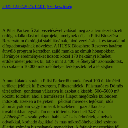
2025.12.02.
2025.12.01.
Szerkesztőség
A Pilisi Parkerdő Zrt. vezetésével valósul meg az a természetközeli
erdőgazdálkodási mintaprojekt, amelynek célja a Pilisi Bioszféra
Rezervátum ökológiai stabilitásának, biodiverzitásának és társadalmi
elfogadottságának növelése. A HUSK Biosphere Reserves határon
átnyúló program keretében zajló munka az elmúlt hónapokban
látványos eredményeket hozott: közel 170 hektárnyi kíméleti
erdőterületet jelöltek ki, több mint 3.400 „élőhelyfát” azonosítottak,
és csaknem 10.000 mikroélőhelyet térképeztek fel a térségben.
A munkálatok során a Pilisi Parkerdő munkatársai 190 új kíméleti
területet jelöltek ki Esztergom, Pilisszentlélek, Pilismarót és Dömös
térségében, gondosan választva ki azokat a kisebb, 500–5000 m²
közötti foltokat, ahol a természetes állapot megőrzése különösen
indokolt. Ezeken a helyeken – például meredek lejtőkön, idős
állományokban vagy források közelében – gazdálkodás a
továbbiakban egyáltalán nem történik. Emellett 3431 ún.
„
élőhelyfát
” – szaknyelven habitat-fát – is felmértek, amelyek
odvaikkal, korhadó ágaikkal és más mikroélőhelyeikkel számos
állatfaj számára biztosítanak menedéket. A fafajok megoszlása jól