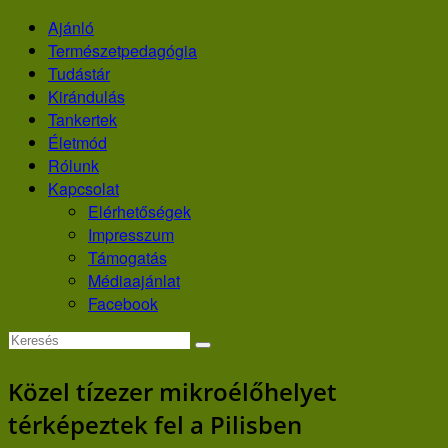
Skip
Ajánló
to
Természetpedagógia
content
Tudástár
Kirándulás
Tankertek
Életmód
Rólunk
Kapcsolat
Elérhetőségek
Impresszum
Támogatás
Médiaajánlat
Facebook
Közel tízezer mikroélőhelyet
térképeztek fel a Pilisben