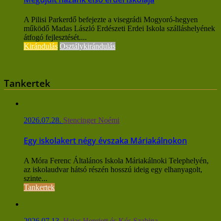
A Pilisi Parkerdő befejezte a visegrádi Mogyoró-hegyen
működő Madas László Erdészeti Erdei Iskola szálláshelyének
átfogó fejlesztését....
Kirándulás
Osztálykirándulás
Tankertek
2026.07.28.
Stencinger Noémi
Egy iskolakert négy évszaka Máriakálnokon
A Móra Ferenc Általános Iskola Máriakálnoki Telephelyén,
az iskolaudvar hátsó részén hosszú ideig egy elhanyagolt,
szinte...
Tankertek
2026.07.13.
Hajas Henriett és Kós Szabina