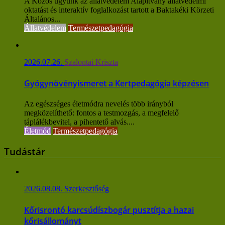
A Közös ügyünk az állatvédelem Alapítvány állatvédelmi
oktatást és interaktív foglalkozást tartott a Baktakéki Körzeti
Általános...
Állatvédelem
Természetpedagógia
2026.07.26.
Szalontai Kriszta
Gyógynövényismeret a Kertpedagógia képzésen
Az egészséges életmódra nevelés több irányból
megközelíthető: fontos a testmozgás, a megfelelő
táplálékbevitel, a pihentető alvás....
Életmód
Természetpedagógia
Tudástár
2026.08.08.
Szerkesztőség
Kőrisrontó karcsúdíszbogár pusztítja a hazai
kőrisállományt