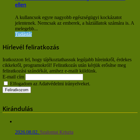
ellen
A kullancsok egyre nagyobb egészségügyi kockázatot
jelentenek. Nemcsak az emberek, a háziállatok számára is. A
melegebb...
Tudástár
Hírlevél feliratkozás
Iratkozzon fel, hogy tájékoztathassuk legújabb híreinkről, érdekes
cikkekről, programokról! Feliratkozás után kérjük erősítse meg
feliratkozási szándékát, amihez e-mailt küldünk.
E-mail cím
Elfogadom az Adatvédelmi irányelveket.
Kirándulás
2026.08.02.
Szalontai Kriszta