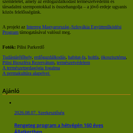
szemléletet, amely az erdőgazdálkodást természetvédelmi és
társadalmi szempontokkal is összehangolja – a jövő erdeje ugyanis
közös felelősségünk.
A projekt az
Interreg Magyarország–Szlovákia Együttműködési
Program
támogatásával valósul meg.
Fotók:
Pilisi Parkerdő
Tudástár
élőhely
,
erdőgazdálkodás
,
habitat-fa
,
holtfa
,
ökoszisztéma
,
Pilisi Bioszféra Rezervátum
,
természetvédelem
Bejegyzés
A természetpedagógia fogalma
A permakultúra alapelvei
navigáció
Ajánló
2026.08.07.
Szerkesztőség
Rengeteg program a hétvégén 160 éves
Állatkertben