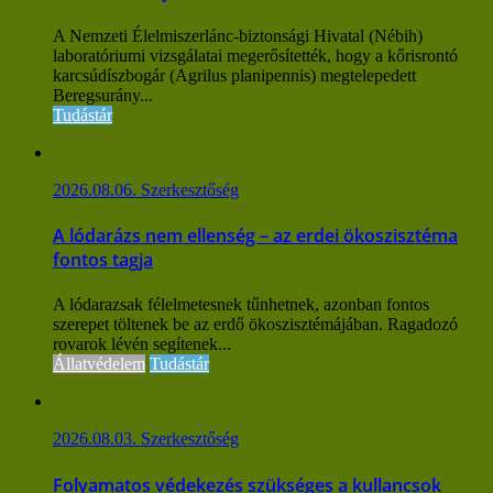
A Nemzeti Élelmiszerlánc-biztonsági Hivatal (Nébih)
laboratóriumi vizsgálatai megerősítették, hogy a kőrisrontó
karcsúdíszbogár (Agrilus planipennis) megtelepedett
Beregsurány...
Tudástár
2026.08.06.
Szerkesztőség
A lódarázs nem ellenség – az erdei ökoszisztéma
fontos tagja
A lódarazsak félelmetesnek tűnhetnek, azonban fontos
szerepet töltenek be az erdő ökoszisztémájában. Ragadozó
rovarok lévén segítenek...
Állatvédelem
Tudástár
2026.08.03.
Szerkesztőség
Folyamatos védekezés szükséges a kullancsok