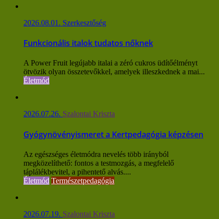
2026.08.01.
Szerkesztőség
Funkcionális italok tudatos nőknek
A Power Fruit legújabb italai a zéró cukros üdítőélményt
ötvözik olyan összetevőkkel, amelyek illeszkednek a mai...
Életmód
2026.07.26.
Szalontai Kriszta
Gyógynövényismeret a Kertpedagógia képzésen
Az egészséges életmódra nevelés több irányból
megközelíthető: fontos a testmozgás, a megfelelő
táplálékbevitel, a pihentető alvás....
Életmód
Természetpedagógia
2026.07.19.
Szalontai Kriszta