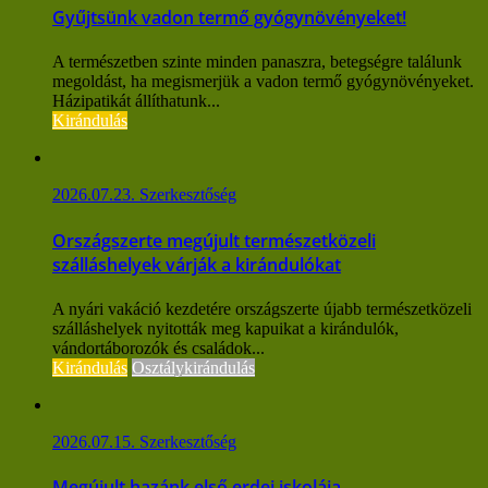
Gyűjtsünk vadon termő gyógynövényeket!
A természetben szinte minden panaszra, betegségre találunk
megoldást, ha megismerjük a vadon termő gyógynövényeket.
Házipatikát állíthatunk...
Kirándulás
2026.07.23.
Szerkesztőség
Országszerte megújult természetközeli
szálláshelyek várják a kirándulókat
A nyári vakáció kezdetére országszerte újabb természetközeli
szálláshelyek nyitották meg kapuikat a kirándulók,
vándortáborozók és családok...
Kirándulás
Osztálykirándulás
2026.07.15.
Szerkesztőség
Megújult hazánk első erdei iskolája