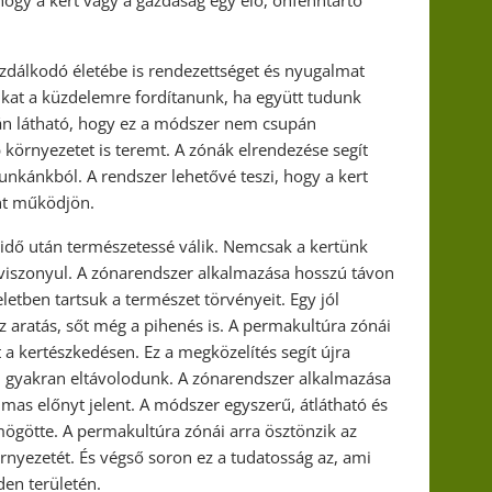
hogy a kert vagy a gazdaság egy élő, önfenntartó
zdálkodó életébe is rendezettséget és nyugalmat
nkat a küzdelemre fordítanunk, ha együtt tudunk
án látható, hogy ez a módszer nem csupán
örnyezetet is teremt. A zónák elrendezése segít
nkánkból. A rendszer lehetővé teszi, hogy a kert
nt működjön.
 idő után természetessé válik. Nemcsak a kertünk
viszonyul. A zónarendszer alkalmazása hosszú távon
letben tartsuk a természet törvényeit. Egy jól
 aratás, sőt még a pihenés is. A permakultúra zónái
 kertészkedésen. Ez a megközelítés segít újra
an gyakran eltávolodunk. A zónarendszer alkalmazása
mas előnyt jelent. A módszer egyszerű, átlátható és
mögötte. A permakultúra zónái arra ösztönzik az
rnyezetét. És végső soron ez a tudatosság az, ami
den területén.