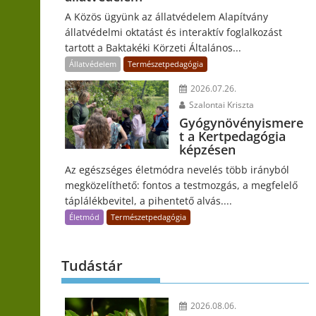
A Közös ügyünk az állatvédelem Alapítvány
állatvédelmi oktatást és interaktív foglalkozást
tartott a Baktakéki Körzeti Általános...
Állatvédelem
Természetpedagógia
2026.07.26.
Szalontai Kriszta
Gyógynövényismere
t a Kertpedagógia
képzésen
Az egészséges életmódra nevelés több irányból
megközelíthető: fontos a testmozgás, a megfelelő
táplálékbevitel, a pihentető alvás....
Életmód
Természetpedagógia
Tudástár
2026.08.06.