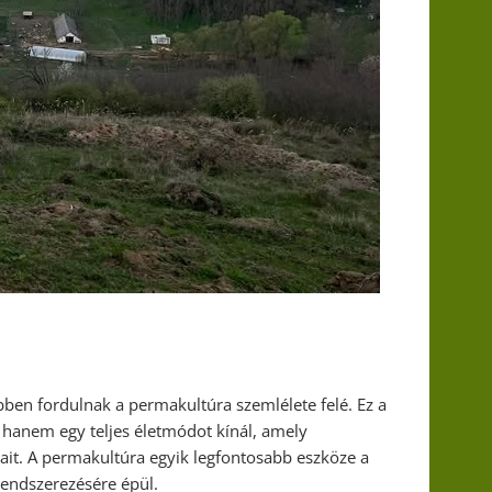
bben fordulnak a permakultúra szemlélete felé. Ez a
 hanem egy teljes életmódot kínál, amely
ait. A permakultúra egyik legfontosabb eszköze a
rendszerezésére épül.