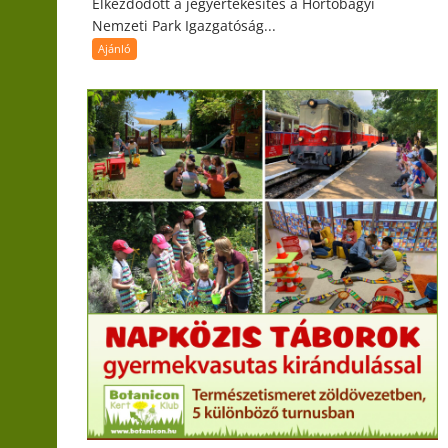
Elkezdődött a jegyértékesítés a Hortobágyi
Nemzeti Park Igazgatóság...
Ajánló