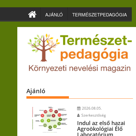
Skip
to
AJÁNLÓ
TERMÉSZETPEDAGÓGIA
content
Ajánló
2026.08.05.
Szerkesztőség
Indul az első hazai
Agroökológiai Élő
Laboratórium