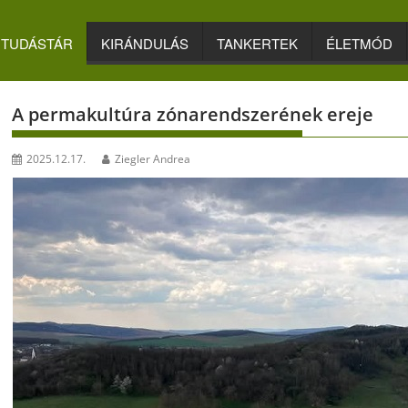
TUDÁSTÁR
KIRÁNDULÁS
TANKERTEK
ÉLETMÓD
A permakultúra zónarendszerének ereje
2025.12.17.
Ziegler Andrea