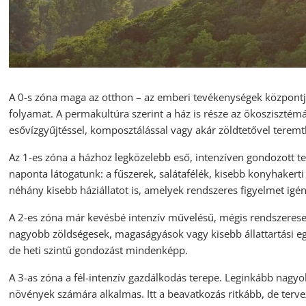
A 0-s zóna maga az otthon – az emberi tevékenységek központja.
folyamat. A permakultúra szerint a ház is része az ökoszisztémá
esővízgyűjtéssel, komposztálással vagy akár zöldtetővel ter
Az 1-es zóna a házhoz legközelebb eső, intenzíven gondozott t
naponta látogatunk: a fűszerek, salátafélék, kisebb konyhakerti
néhány kisebb háziállatot is, amelyek rendszeres figyelmet igé
A 2-es zóna már kevésbé intenzív művelésű, mégis rendszeresen 
nagyobb zöldségesek, magaságyások vagy kisebb állattartási eg
de heti szintű gondozást mindenképp.
A 3-as zóna a fél-intenzív gazdálkodás terepe. Leginkább nagy
növények számára alkalmas. Itt a beavatkozás ritkább, de terve