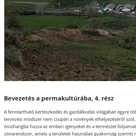
Bevezetés a permakultúrába, 4. rész
A fenntartható kertészkedés és gazdálkodás világában egyre tö
tervezési módszer nem csupán a növények elhelyezéséről szól,
összhangba hozza az emberi igényeket és a természet folyamat
zónarendszer, amely a területek használati gyakoriság szerinti 