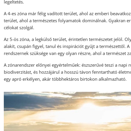
legeltetés.
A 4-es zóna már félig vadított terület, ahol az emberi beavatko
terület, ahol a természetes folyamatok dominálnak. Gyakran er
célokat szolgál.
Az 5-ös zóna, a legkülső terület, érintetlen természetet jelöl.
alakít, csupán figyel, tanul és inspirációt gyűjt a természettől
rendszernek szüksége van egy olyan részre, ahol a természet 
A zónarendszer előnyei egyértelműek: észszerűvé teszi a napi ru
biodiverzitást, és hozzájárul a hosszú távon fenntartható életm
egy apró erkélyen, akár többhektáros birtokon alkalmazható.