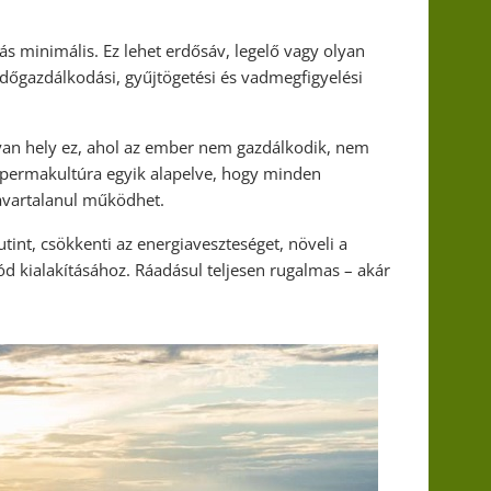
zás minimális. Ez lehet erdősáv, legelő vagy olyan
dőgazdálkodási, gyűjtögetési és vadmegfigyelési
 Olyan hely ez, ahol az ember nem gazdálkodik, nem
. A permakultúra egyik alapelve, hogy minden
zavartalanul működhet.
tint, csökkenti az energiaveszteséget, növeli a
ód kialakításához. Ráadásul teljesen rugalmas – akár