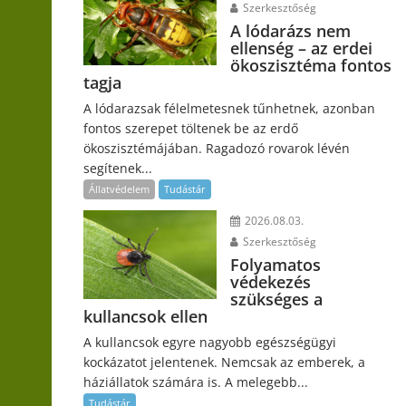
Szerkesztőség
A lódarázs nem
ellenség – az erdei
ökoszisztéma fontos
tagja
A lódarazsak félelmetesnek tűnhetnek, azonban
fontos szerepet töltenek be az erdő
ökoszisztémájában. Ragadozó rovarok lévén
segítenek...
Állatvédelem
Tudástár
2026.08.03.
Szerkesztőség
Folyamatos
védekezés
szükséges a
kullancsok ellen
A kullancsok egyre nagyobb egészségügyi
kockázatot jelentenek. Nemcsak az emberek, a
háziállatok számára is. A melegebb...
Tudástár