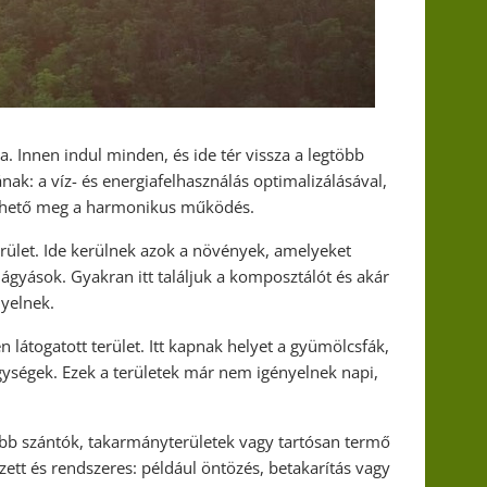
 Innen indul minden, és ide tér vissza a legtöbb
nak: a víz- és energiafelhasználás optimalizálásával,
emthető meg a harmonikus működés.
erület. Ide kerülnek azok a növények, amelyeket
 ágyások. Gyakran itt találjuk a komposztálót és akár
nyelnek.
látogatott terület. Itt kapnak helyet a gyümölcsfák,
ységek. Ezek a területek már nem igényelnek napi,
obb szántók, takarmányterületek vagy tartósan termő
zett és rendszeres: például öntözés, betakarítás vagy