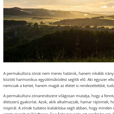
A permakultúra zónái nem merev határok, hanem inkább iránym
közötti harmonikus együttműködést segítik elő. Aki egyszer elk
nemcsak a kertet, hanem magát az életet is rendezettebbé, tud
A permakultúra zónarendszere világosan mutatja, hogy a fennt
életszerű gyakorlat. Azok, akik alkalmazzák, hamar rájönnek, 
inspirál. A zónák tudatos kialakítása segít abban, hogy minden 