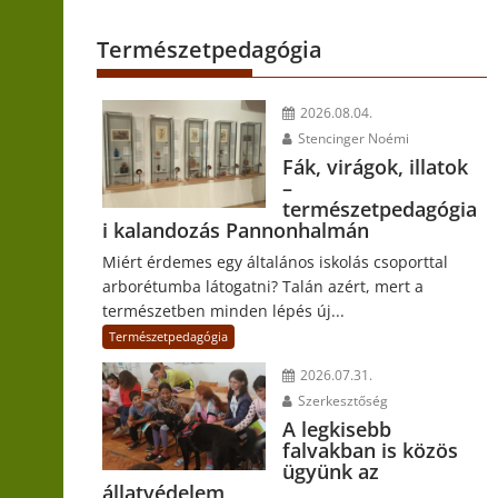
Természetpedagógia
2026.08.04.
Stencinger Noémi
Fák, virágok, illatok
–
természetpedagógia
i kalandozás Pannonhalmán
Miért érdemes egy általános iskolás csoporttal
arborétumba látogatni? Talán azért, mert a
természetben minden lépés új...
Természetpedagógia
2026.07.31.
Szerkesztőség
A legkisebb
falvakban is közös
ügyünk az
állatvédelem