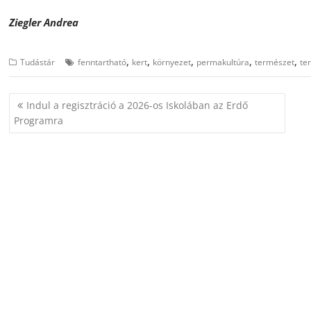
Ziegler Andrea
,
,
,
,
,
Tudástár
fenntartható
kert
környezet
permakultúra
természet
te
Bejegyzés
Indul a regisztráció a 2026-os Iskolában az Erdő
navigáció
Programra