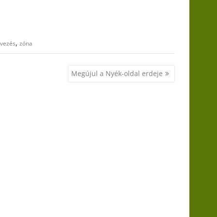
,
rvezés
zóna
Megújul a Nyék-oldal erdeje