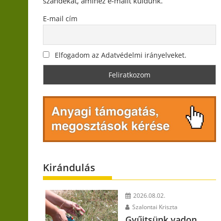
szándékát, amihez e-mailt küldünk.
E-mail cím
Elfogadom az Adatvédelmi irányelveket.
Kirándulás
2026.08.02.
Szalontai Kriszta
Gyűjtsünk vadon