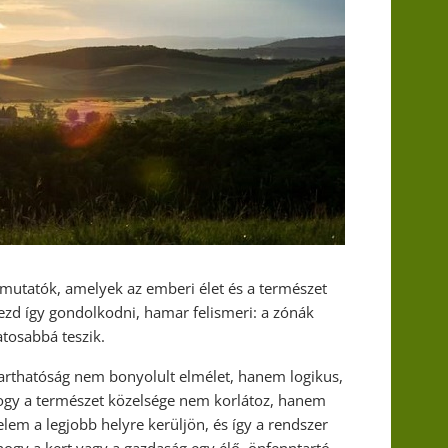
utatók, amelyek az emberi élet és a természet
ezd így gondolkodni, hamar felismeri: a zónák
atosabbá teszik.
arthatóság nem bonyolult elmélet, hanem logikus,
hogy a természet közelsége nem korlátoz, hanem
elem a legjobb helyre kerüljön, és így a rendszer