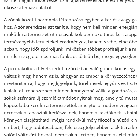
szinte magát működtesse. Ez a fajta tervezés azt eredményezi, 
ökoszisztémává alakul.
A zónák közötti harmónia létrehozása egyben a kertész vagy ga
hoz. A zónarendszer azt tanítja, hogy nem kell minden energiá
működni a természet ritmusával. Sok permakultúrás kert alapj
termékenyebb területeket eredményez, hanem szebb, élhetőbb k
abban, hogy időt spóroljunk, miközben többet profitáljunk a mu
minden szeglete más-más funkciót töltsön be, mégis egységké
A permakultúra hívei szerint a zónákban való gondolkodás egy
változik meg, hanem az is, ahogyan az ember a környezetéhez 
megtanít arra, hogy megfigyeljünk, türelmesek legyünk és tiszte
kialakított rendszerben minden könnyebbé válik: a gondozás, az
sokak számára új szemléletmódot nyitnak meg, amely túlmutat a
kapcsolatba kerülni a természettel, amelytől a modern világb
nemcsak a tapasztalt kertészeknek, hanem a kezdőknek is hatal
könnyen elsajátítható, mégis rendkívül mély filozófia húzódik 
embert, hogy tudatosabban, felelősségteljesebben alakítsa a kö
valódi változást hozhat: nemcsak a kertben, hanem az élet min