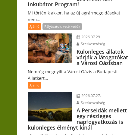
Inkubátor Program!
Mi történik akkor, ha az új agrármegoldásokat
nem...
Ajánló
Pályázatok, vetélkedők
2026.07.29.
Szerkesztőség
Különleges állatok
várják a látogatókat
a Városi Oázisban
Nemrég megnyílt a Városi Oázis a Budapesti
Állatkert...
Ajánló
2026.07.27.
Szerkesztőség
A Perseidák mellett
egy részleges
napfogyatkozás is
különleges élményt kínál