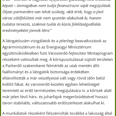
képest – önmagában nem tudja finanszírozni saját megújulását
.
Olyan partnerekre van tehát szükség, akik értik, hogy a jövő
városi zöldfelületei már nem spontán alakulnak ki, hanem
tudatos tervezés, szakmai tudás és közös felelősségvállalás
eredményeként jönnek létre.
”
A látogatószám vizsgálatok és a jelenlegi beavatkozások az
Agrárminisztérium és az Energiaügyi Minisztérium
együttműködésében futó Városierdő-fejlesztési Mintaprogram
részeként valósultak meg. A kőrispusztulással sújtott területen
a Parkerdő szakemberei felmérték az utak mentén álló
faállományt és a látogatók biztonsága érdekében
eltávolították a már veszélyessé vált vagy rövid időn belül
kidőlő fákat. Az városierdő-kezelés egyben lehetőséget
teremtett az erdő természetes megújulására is: a kőrisek alatt
már jelen lévő hárs- és juharfajok megerősödésével hosszú
távon stabilabb, változatosabb erdőszerkezet alakulhat ki.
A munkálatok részeként felszámolták továbbá a lakosság által