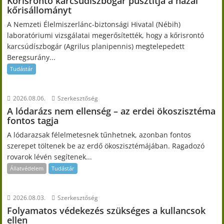
Kőrisrontó karcsúdíszbogár pusztítja a hazai
kőrisállományt
A Nemzeti Élelmiszerlánc-biztonsági Hivatal (Nébih)
laboratóriumi vizsgálatai megerősítették, hogy a kőrisrontó
karcsúdíszbogár (Agrilus planipennis) megtelepedett
Beregsurány...
Tudástár
2026.08.06.
Szerkesztőség
A lódarázs nem ellenség – az erdei ökoszisztéma
fontos tagja
A lódarazsak félelmetesnek tűnhetnek, azonban fontos
szerepet töltenek be az erdő ökoszisztémájában. Ragadozó
rovarok lévén segítenek...
Állatvédelem
Tudástár
2026.08.03.
Szerkesztőség
Folyamatos védekezés szükséges a kullancsok
ellen