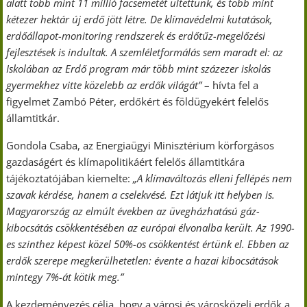
alatt több mint 11 millió facsemetét ültettünk, és több mint
kétezer hektár új erdő jött létre. De klímavédelmi kutatások,
erdőállapot-monitoring rendszerek és erdőtűz-megelőzési
fejlesztések is indultak. A szemléletformálás sem maradt el: az
Iskolában az Erdő program már több mint százezer iskolás
gyermekhez vitte közelebb az erdők világát”
– hívta fel a
figyelmet Zambó Péter, erdőkért és földügyekért felelős
államtitkár.
Gondola Csaba, az Energiaügyi Minisztérium körforgásos
gazdaságért és klímapolitikáért felelős államtitkára
tájékoztatójában kiemelte:
„A klímaváltozás elleni fellépés nem
szavak kérdése, hanem a cselekvésé. Ezt látjuk itt helyben is.
Magyarország az elmúlt években az üvegházhatású gáz-
kibocsátás csökkentésében az európai élvonalba került. Az 1990-
es szinthez képest közel 50%-os csökkentést értünk el. Ebben az
erdők szerepe megkerülhetetlen: évente a hazai kibocsátások
mintegy 7%-át kötik meg.”
A kezdeményezés célja, hogy a városi és városközeli erdők a