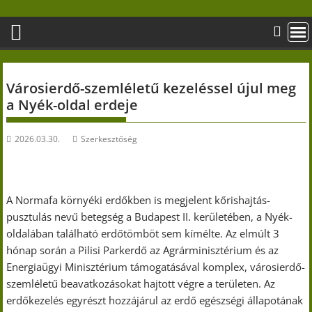
Skip
to
content
Városierdő-szemléletű kezeléssel újul meg
a Nyék-oldal erdeje
2026.03.30.
Szerkesztőség
A Normafa környéki erdőkben is megjelent kőrishajtás-
pusztulás nevű betegség a Budapest II. kerületében, a Nyék-
oldalában található erdőtömböt sem kímélte. Az elmúlt 3
hónap során a Pilisi Parkerdő az Agrárminisztérium és az
Energiaügyi Minisztérium támogatásával komplex, városierdő-
szemléletű beavatkozásokat hajtott végre a területen. Az
erdőkezelés egyrészt hozzájárul az erdő egészségi állapotának