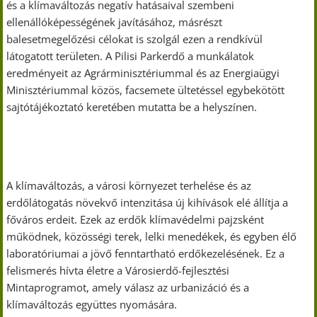
és a klímaváltozás negatív hatásaival szembeni
ellenállóképességének javításához, másrészt
balesetmegelőzési célokat is szolgál ezen a rendkívül
látogatott területen. A Pilisi Parkerdő a munkálatok
eredményeit az Agrárminisztériummal és az Energiaügyi
Minisztériummal közös, facsemete ültetéssel egybekötött
sajtótájékoztató keretében mutatta be a helyszínen.
A klímaváltozás, a városi környezet terhelése és az
erdőlátogatás növekvő intenzitása új kihívások elé állítja a
főváros erdeit. Ezek az erdők klímavédelmi pajzsként
működnek, közösségi terek, lelki menedékek, és egyben élő
laboratóriumai a jövő fenntartható erdőkezelésének. Ez a
felismerés hívta életre a Városierdő-fejlesztési
Mintaprogramot, amely válasz az urbanizáció és a
klímaváltozás együttes nyomására.