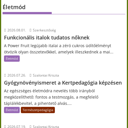
Életmód
2026.08.01.
Szerkesztőség
Funkcionális italok tudatos nőknek
A Power Fruit legújabb italai a zéró cukros üdítőélményt
ötvözik olyan összetevőkkel, amelyek illeszkednek a mai...
Életmód
2026.07.26.
Szalontai Kriszta
Gyógynövényismeret a Kertpedagógia képzésen
Az egészséges életmódra nevelés több irányból
megközelíthető: fontos a testmozgás, a megfelelő
táplálékbevitel, a pihentető alvás....
Életmód
Természetpedagógia
2026.07.19.
Szalontai Kriszta