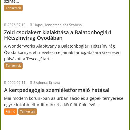
szinte...
Tankertek
2026.07.13.
Hajas Henriett és Kós Szabina
Zöld csodakert kialakítása a Balatonboglári
Hétszínvirág Óvodában
A WonderWorks Alapítvány a Balatonboglári Hétszínvirág
Óvoda környezeti nevelési céljainak támogatására sikeresen
pályázott a Tesco „Start...
Tankertek
2026.07.11.
Szalontai Kriszta
A kertpedagógia szemléletformáló hatásai
Mai modern korunkban az urbanizáció és a gépek térnyerése
egyre inkább elfordít minket a körülöttünk lévő...
Ajánló
Tankertek