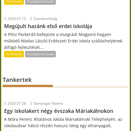
Kirándulás
Osztálykirándulás
2026.07.15.
Szerkesztőség
Megújult hazánk első erdei iskolája
A Pilisi Parkerdő befejezte a visegrádi Mogyoró-hegyen
működő Madas László Erdészeti Erdei Iskola szálláshelyének
átfogó fejlesztését....
Kirándulás
Osztálykirándulás
Tankertek
2026.07.28.
Stencinger Noémi
Egy iskolakert négy évszaka Máriakálnokon
A Móra Ferenc Általános Iskola Máriakálnoki Telephelyén, az
iskolaudvar hátsó részén hosszú ideig egy elhanyagolt,