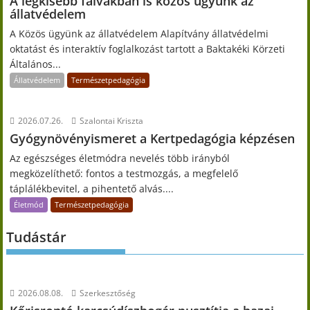
A legkisebb falvakban is közös ügyünk az
állatvédelem
A Közös ügyünk az állatvédelem Alapítvány állatvédelmi
oktatást és interaktív foglalkozást tartott a Baktakéki Körzeti
Általános...
Állatvédelem
Természetpedagógia
2026.07.26.
Szalontai Kriszta
Gyógynövényismeret a Kertpedagógia képzésen
Az egészséges életmódra nevelés több irányból
megközelíthető: fontos a testmozgás, a megfelelő
táplálékbevitel, a pihentető alvás....
Életmód
Természetpedagógia
Tudástár
2026.08.08.
Szerkesztőség