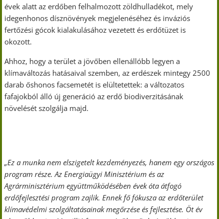
évek alatt az erdőben felhalmozott zöldhulladékot, mely
idegenhonos dísznövények megjelenéséhez és inváziós
fertőzési gócok kialakulásához vezetett és erdőtüzet is
okozott.
Ahhoz, hogy a terület a jövőben ellenállóbb legyen a
klímaváltozás hatásaival szemben, az erdészek mintegy 2500
darab őshonos facsemetét is elültetettek: a változatos
fafajokból álló új generáció az erdő biodiverzitásának
növelését szolgálja majd.
„Ez a munka nem elszigetelt kezdeményezés, hanem egy országos
program része. Az Energiaügyi Minisztérium és az
Agrárminisztérium együttműködésében évek óta átfogó
erdőfejlesztési program zajlik. Ennek fő fókusza az erdőterület
klímavédelmi szolgáltatásainak megőrzése és fejlesztése. Öt év