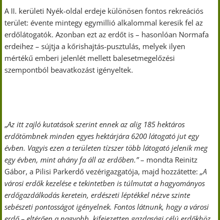
A II. kerületi Nyék-oldal erdeje különösen fontos rekreációs
terület: évente mintegy egymillió alkalommal keresik fel az
erdőlátogatók. Azonban ezt az erdőt is – hasonlóan Normafa
erdeihez – sújtja a kőrishajtás-pusztulás, melyek ilyen
mértékű emberi jelenlét mellett balesetmegelőzési
szempontból beavatkozást igényeltek.
„
Az itt zajló kutatások szerint ennek az alig 185 hektáros
erdőtömbnek minden egyes hektárjára 6200 látogató jut egy
évben. Vagyis ezen a területen tízszer több látogató jelenik meg
egy évben, mint ahány fa áll az erdőben.”
– mondta Reinitz
Gábor, a Pilisi Parkerdő vezérigazgatója, majd hozzátette:
„A
városi erdők kezelése e tekintetben is túlmutat a hagyományos
erdőgazdálkodás keretein, erdészeti léptékkel nézve szinte
sebészeti pontosságot igényelnek. Fontos látnunk, hogy a városi
erdő – eltérően a nagyobb, kifejezetten gazdasági célú erdőkhöz