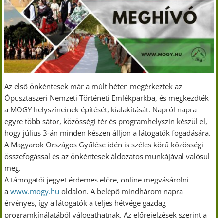
Az első önkéntesek már a múlt héten megérkeztek az
Ópusztaszeri Nemzeti Történeti Emlékparkba, és megkezdték
a MOGY helyszíneinek építését, kialakítását. Napról napra
egyre több sátor, közösségi tér és programhelyszín készül el,
hogy július 3-án minden készen álljon a látogatók fogadására.
A Magyarok Országos Gyűlése idén is széles körű közösségi
összefogással és az önkéntesek áldozatos munkájával valósul
meg.
A támogatói jegyet érdemes előre, online megvásárolni
a
www.mogy.hu
oldalon. A belépő mindhárom napra
érvényes, így a látogatók a teljes hétvége gazdag
programkínálatából válogathatnak. Az előrejelzések szerint a