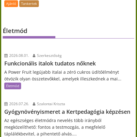
Ajánló
Tankertek
Életmód
2026.08.01.
Szerkesztőség
Funkcionális italok tudatos nőknek
A Power Fruit legújabb italai a zéró cukros üdítőélményt
ötvözik olyan összetevőkkel, amelyek illeszkednek a mai...
Életmód
2026.07.26.
Szalontai Kriszta
Gyógynövényismeret a Kertpedagógia képzésen
Az egészséges életmódra nevelés több irányból
megközelíthető: fontos a testmozgás, a megfelelő
táplálékbevitel, a pihentető alvás....