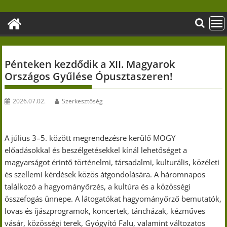
Skip
to
content
Pénteken kezdődik a XII. Magyarok
Országos Gyűlése Ópusztaszeren!
2026.07.02.
Szerkesztőség
A július 3–5. között megrendezésre kerülő MOGY
előadásokkal és beszélgetésekkel kínál lehetőséget a
magyarságot érintő történelmi, társadalmi, kulturális, közéleti
és szellemi kérdések közös átgondolására. A háromnapos
találkozó a hagyományőrzés, a kultúra és a közösségi
összefogás ünnepe. A látogatókat hagyományőrző bemutatók,
lovas és íjászprogramok, koncertek, táncházak, kézműves
vásár, közösségi terek, Gyógyító Falu, valamint változatos