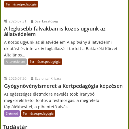
Természetpedagógia
2026.07.31.
Szerkesztőség
A legkisebb falvakban is közös ügyünk az
állatvédelem
A Közös ügyünk az állatvédelem Alapítvány állatvédelmi
oktatást és interaktív foglalkozást tartott a Baktakéki Körzeti
Általános...
Állatvédelem
Természetpedagógia
2026.07.26.
Szalontai Kriszta
Gyógynövényismeret a Kertpedagógia képzésen
Az egészséges életmódra nevelés több irányból
megközelíthető: fontos a testmozgás, a megfelelő
táplálékbevitel, a pihentető alvás....
Életmód
Természetpedagógia
Tudástár