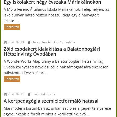
Egy iskolakert négy évszaka Máriakálnokon
A Móra Ferenc Általános Iskola Máriakálnoki Telephelyén, az
iskolaudvar hátsó részén hosszú ideig egy elhanyagolt,
szinte...
Tankertek
2026.07.13.
Hajas Henriett és Kós Szabina
Zöld csodakert kialakítása a Balatonboglári
Hétszínvirág Óvodában
A WonderWorks Alapítvány a Balatonboglári Hétszínvirág
Óvoda környezeti nevelési céljainak támogatására sikeresen
pályázott a Tesco „Start...
Tankertek
2026.07.11.
Szalontai Kriszta
A kertpedagógia szemléletformáló hatásai
Mai modern korunkban az urbanizáció és a gépek térnyerése
egyre inkább elfordít minket a körülöttünk lévő...