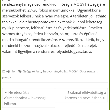
rendezvényt megelőző rendkívüli hőség a MOGY hétvégéjére
mérséklődhet, 27-30 fokos maximumokkal. Ugyanakkor a
szervezők felkészülnek a nyári melegre. A területen jól látható
táblákkal jelölt hűsítőpontokat alakítanak ki, ahol lehetőség
nyílik pihenésre, felfrissülésre és folyadékpótlásra. Emellett
számos árnyékos, fedett helyszín, sátor, jurta és épület áll
majd a látogatók rendelkezésére. A szervezők azt kérik, hogy
mindenki hozzon magával kulacsot, fejfedőt és naptejet,
valamint figyeljen a rendszeres folyadékfogyasztásra.
,
,
,
,
Ajánló
Gyógyító Falu
hagyományőrzés
MOGY
Ópusztaszer
program
Bejegyzés
Ne etessük a
Szakmai elhivatottság a
navigáció
vízimadarakat – lakossági
környezeti nevelésben
felhívás