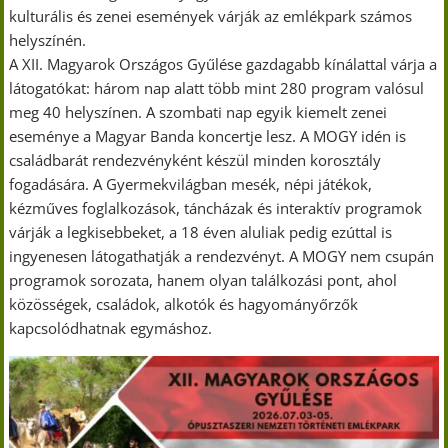
kulturális és zenei események várják az emlékpark számos
helyszínén.
A XII. Magyarok Országos Gyűlése gazdagabb kínálattal várja a
látogatókat: három nap alatt több mint 280 program valósul
meg 40 helyszínen. A szombati nap egyik kiemelt zenei
eseménye a Magyar Banda koncertje lesz. A MOGY idén is
családbarát rendezvényként készül minden korosztály
fogadására. A Gyermekvilágban mesék, népi játékok,
kézműves foglalkozások, táncházak és interaktív programok
várják a legkisebbeket, a 18 éven aluliak pedig ezúttal is
ingyenesen látogathatják a rendezvényt. A MOGY nem csupán
programok sorozata, hanem olyan találkozási pont, ahol
közösségek, családok, alkotók és hagyományőrzők
kapcsolódhatnak egymáshoz.