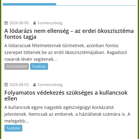
2026.08.06.
Szerkesztőség
A lódarázs nem ellenség – az erdei ökoszisztéma
fontos tagja
A lódarazsak félelmetesnek tűnhetnek, azonban fontos
szerepet töltenek be az erdő ökoszisztémájában. Ragadozó
rovarok lévén segítenek...
Állatvédelem
Tudástár
2026.08.03.
Szerkesztőség
Folyamatos védekezés szükséges a kullancsok
ellen
A kullancsok egyre nagyobb egészségügyi kockázatot
jelentenek. Nemcsak az emberek, a háziállatok számára is. A
melegebb...
Tudástár