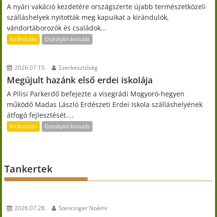
A nyári vakáció kezdetére országszerte újabb természetközeli
szálláshelyek nyitották meg kapuikat a kirándulók,
vándortáborozók és családok...
Kirándulás
Osztálykirándulás
2026.07.15.
Szerkesztőség
Megújult hazánk első erdei iskolája
A Pilisi Parkerdő befejezte a visegrádi Mogyoró-hegyen
működő Madas László Erdészeti Erdei Iskola szálláshelyének
átfogó fejlesztését....
Kirándulás
Osztálykirándulás
Tankertek
2026.07.28.
Stencinger Noémi