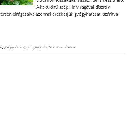
A kakukkfű szép lila virágával díszíti a
nyersen elrágcsálva azonnal érezhetjük gyógyhatását, szárítva
,
,
,
fű
gyógynövény
könyvajánló
Szalontai Kriszta