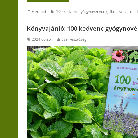
,
,
Életmód
100 kedvenc gyógynövényünk
fitoterápia
med
Könyvajánló: 100 kedvenc gyógynöv
2024.06.25.
Szerkesztőség