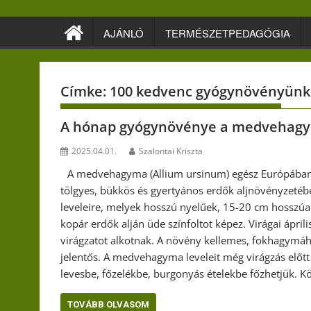
Skip
to
AJÁNLÓ
TERMÉSZETPEDAGÓGIA
content
Címke:
100 kedvenc gyógynövényünk
A hónap gyógynövénye a medvehag
2025.04.01.
Szalontai Kriszta
A medvehagyma (Allium ursinum) egész Európában 
tölgyes, bükkös és gyertyános erdők aljnövényzetébe
leveleire, melyek hosszú nyelűek, 15-20 cm hosszúa
kopár erdők alján üde színfoltot képez. Virágai áprili
virágzatot alkotnak. A növény kellemes, fokhagymához
jelentős. A medvehagyma leveleit még virágzás előtt 
levesbe, főzelékbe, burgonyás ételekbe főzhetjük. K
TOVÁBB OLVASOM