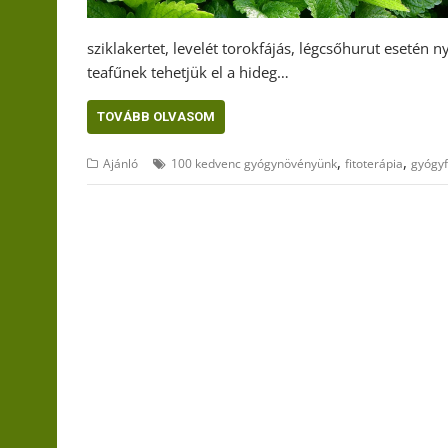
sziklakertet, levelét torokfájás, légcsőhurut esetén 
teafűnek tehetjük el a hideg…
TOVÁBB OLVASOM
,
,
Ajánló
100 kedvenc gyógynövényünk
fitoterápia
gyógy