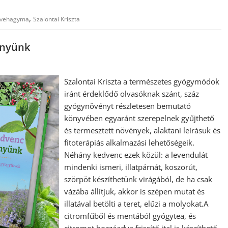
,
vehagyma
Szalontai Kriszta
ényünk
Szalontai Kriszta a természetes gyógymódok
iránt érdeklődő olvasóknak szánt, száz
gyógynövényt részletesen bemutató
könyvében egyaránt szerepelnek gyűjthető
és termesztett növények, alaktani leírásuk és
fitoterápiás alkalmazási lehetőségeik.
Néhány kedvenc ezek közül: a levendulát
mindenki ismeri, illatpárnát, koszorút,
szörpöt készíthetünk virágából, de ha csak
vázába állítjuk, akkor is szépen mutat és
illatával betölti a teret, elűzi a molyokat.A
citromfűből és mentából gyógytea, és
citromot hozzáadva frissítő ital is készíthető.