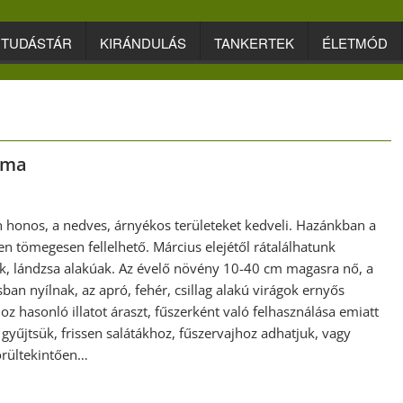
TUDÁSTÁR
KIRÁNDULÁS
TANKERTEK
ÉLETMÓD
yma
honos, a nedves, árnyékos területeket kedveli. Hazánkban a
n tömegesen fellelhető. Március elejétől rátalálhatunk
k, lándzsa alakúak. Az évelő növény 10-40 cm magasra nő, a
sban nyílnak, az apró, fehér, csillag alakú virágok ernyős
 hasonló illatot áraszt, fűszerként való felhasználása emiatt
gyűjtsük, frissen salátákhoz, fűszervajhoz adhatjuk, vagy
örültekintően…