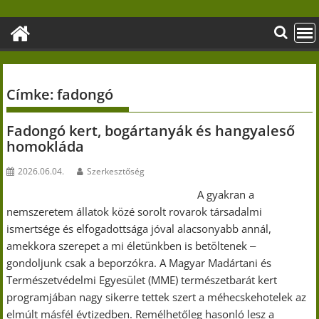
Skip
to
content
Címke:
fadongó
Fadongó kert, bogártanyák és hangyaleső
homokláda
2026.06.04.
Szerkesztőség
A gyakran a
nemszeretem állatok közé sorolt rovarok társadalmi
ismertsége és elfogadottsága jóval alacsonyabb annál,
amekkora szerepet a mi életünkben is betöltenek ‒
gondoljunk csak a beporzókra. A Magyar Madártani és
Természetvédelmi Egyesület (MME) természetbarát kert
programjában nagy sikerre tettek szert a méhecskehotelek az
elmúlt másfél évtizedben. Remélhetőleg hasonló lesz a