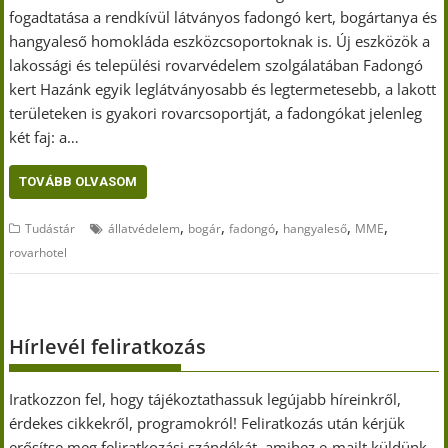
fogadtatása a rendkívül látványos fadongó kert, bogártanya és
hangyaleső homokláda eszközcsoportoknak is. Új eszközök a
lakossági és települési rovarvédelem szolgálatában Fadongó
kert Hazánk egyik leglátványosabb és legtermetesebb, a lakott
területeken is gyakori rovarcsoportját, a fadongókat jelenleg
két faj: a…
TOVÁBB OLVASOM
,
,
,
,
,
Tudástár
állatvédelem
bogár
fadongó
hangyaleső
MME
rovarhotel
Hírlevél feliratkozás
Iratkozzon fel, hogy tájékoztathassuk legújabb híreinkről,
érdekes cikkekről, programokról! Feliratkozás után kérjük
erősítse meg feliratkozási szándékát, amihez e-mailt küldünk.