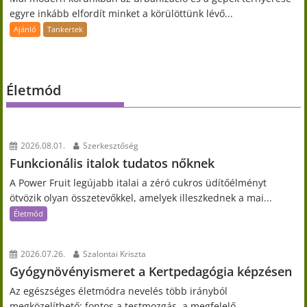
egyre inkább elfordít minket a körülöttünk lévő...
Ajánló
Tankertek
Életmód
2026.08.01.
Szerkesztőség
Funkcionális italok tudatos nőknek
A Power Fruit legújabb italai a zéró cukros üdítőélményt
ötvözik olyan összetevőkkel, amelyek illeszkednek a mai...
Életmód
2026.07.26.
Szalontai Kriszta
Gyógynövényismeret a Kertpedagógia képzésen
Az egészséges életmódra nevelés több irányból
megközelíthető: fontos a testmozgás, a megfelelő