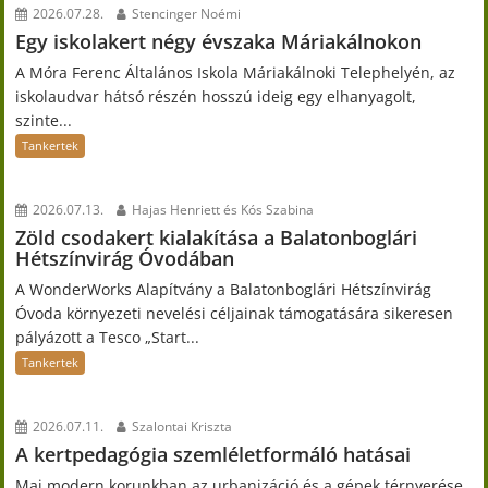
2026.07.28.
Stencinger Noémi
Egy iskolakert négy évszaka Máriakálnokon
A Móra Ferenc Általános Iskola Máriakálnoki Telephelyén, az
iskolaudvar hátsó részén hosszú ideig egy elhanyagolt,
szinte...
Tankertek
2026.07.13.
Hajas Henriett és Kós Szabina
Zöld csodakert kialakítása a Balatonboglári
Hétszínvirág Óvodában
A WonderWorks Alapítvány a Balatonboglári Hétszínvirág
Óvoda környezeti nevelési céljainak támogatására sikeresen
pályázott a Tesco „Start...
Tankertek
2026.07.11.
Szalontai Kriszta
A kertpedagógia szemléletformáló hatásai
Mai modern korunkban az urbanizáció és a gépek térnyerése