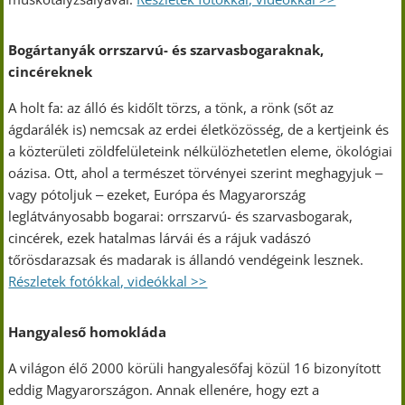
Bogártanyák orrszarvú- és szarvasbogaraknak,
cincéreknek
A holt fa: az álló és kidőlt törzs, a tönk, a rönk (sőt az
ágdarálék is) nemcsak az erdei életközösség, de a kertjeink és
a közterületi zöldfelületeink nélkülözhetetlen eleme, ökológiai
oázisa. Ott, ahol a természet törvényei szerint meghagyjuk ‒
vagy pótoljuk ‒ ezeket, Európa és Magyarország
leglátványosabb bogarai: orrszarvú- és szarvasbogarak,
cincérek, ezek hatalmas lárvái és a rájuk vadászó
tőrösdarazsak és madarak is állandó vendégeink lesznek.
Részletek fotókkal, videókkal >>
Hangyaleső homokláda
A világon élő 2000 körüli hangyalesőfaj közül 16 bizonyított
eddig Magyarországon. Annak ellenére, hogy ezt a