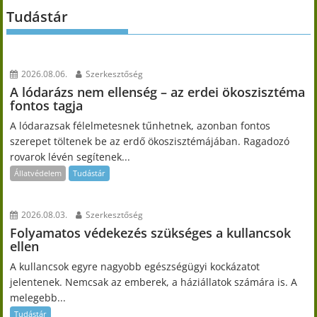
Tudástár
2026.08.06.
Szerkesztőség
A lódarázs nem ellenség – az erdei ökoszisztéma
fontos tagja
A lódarazsak félelmetesnek tűnhetnek, azonban fontos
szerepet töltenek be az erdő ökoszisztémájában. Ragadozó
rovarok lévén segítenek...
Állatvédelem
Tudástár
2026.08.03.
Szerkesztőség
Folyamatos védekezés szükséges a kullancsok
ellen
A kullancsok egyre nagyobb egészségügyi kockázatot
jelentenek. Nemcsak az emberek, a háziállatok számára is. A
melegebb...
Tudástár