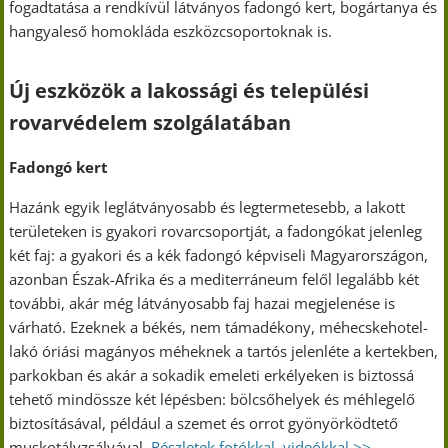
fogadtatása a rendkívül látványos fadongó kert, bogártanya és
hangyaleső homokláda eszközcsoportoknak is.
Új eszközök a lakossági és települési
rovarvédelem szolgálatában
Fadongó kert
Hazánk egyik leglátványosabb és legtermetesebb, a lakott
területeken is gyakori rovarcsoportját, a fadongókat jelenleg
két faj: a gyakori és a kék fadongó képviseli Magyarországon,
azonban Észak-Afrika és a mediterráneum felől legalább két
további, akár még látványosabb faj hazai megjelenése is
várható. Ezeknek a békés, nem támadékony, méhecskehotel-
lakó óriási magányos méheknek a tartós jelenléte a kertekben,
parkokban és akár a sokadik emeleti erkélyeken is biztossá
tehető mindössze két lépésben: bölcsőhelyek és méhlegelő
biztosításával, például a szemet és orrot gyönyörködtető
muskotályzsályával.
Részletek fotókkal, videókkal >>