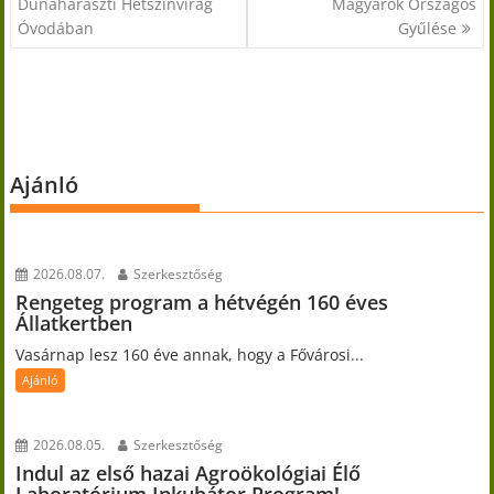
navigáció
Dunaharaszti Hétszínvirág
Magyarok Országos
Óvodában
Gyűlése
Ajánló
2026.08.07.
Szerkesztőség
Rengeteg program a hétvégén 160 éves
Állatkertben
Vasárnap lesz 160 éve annak, hogy a Fővárosi...
Ajánló
2026.08.05.
Szerkesztőség
Indul az első hazai Agroökológiai Élő
Laboratórium Inkubátor Program!