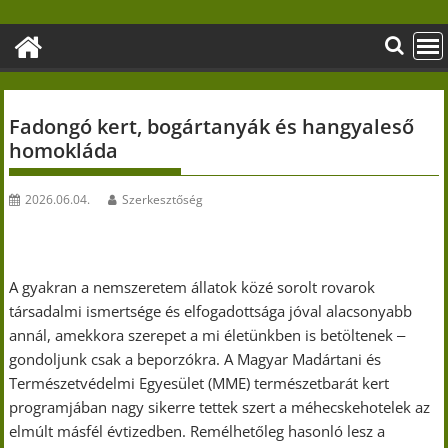
Skip
to
content
Fadongó kert, bogártanyák és hangyaleső
homokláda
2026.06.04.
Szerkesztőség
A gyakran a nemszeretem állatok közé sorolt rovarok
társadalmi ismertsége és elfogadottsága jóval alacsonyabb
annál, amekkora szerepet a mi életünkben is betöltenek ‒
gondoljunk csak a beporzókra. A Magyar Madártani és
Természetvédelmi Egyesület (MME) természetbarát kert
programjában nagy sikerre tettek szert a méhecskehotelek az
elmúlt másfél évtizedben. Remélhetőleg hasonló lesz a