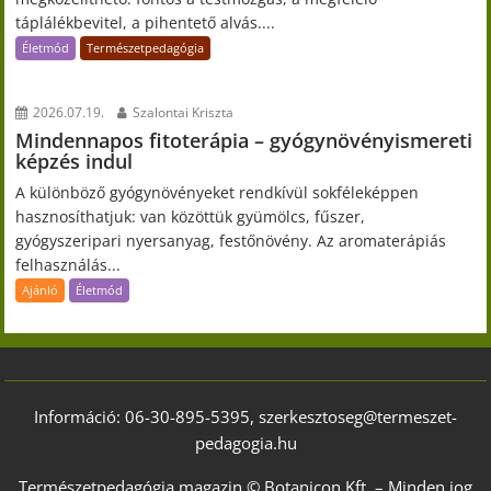
táplálékbevitel, a pihentető alvás....
Életmód
Természetpedagógia
2026.07.19.
Szalontai Kriszta
Mindennapos fitoterápia – gyógynövényismereti
képzés indul
A különböző gyógynövényeket rendkívül sokféleképpen
hasznosíthatjuk: van közöttük gyümölcs, fűszer,
gyógyszeripari nyersanyag, festőnövény. Az aromaterápiás
felhasználás...
Ajánló
Életmód
Információ: 06-30-895-5395, szerkesztoseg@termeszet-
pedagogia.hu
Természetpedagógia magazin © Botanicon Kft. – Minden jog