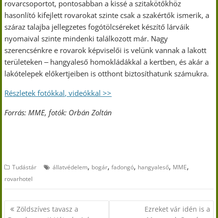
rovarcsoportot, pontosabban a kissé a szitakötőkhöz
hasonlító kifejlett rovarokat szinte csak a szakértők ismerik, a
száraz talajba jellegzetes fogótölcséreket készítő lárváik
nyomaival szinte mindenki találkozott már. Nagy
szerencsénkre e rovarok képviselői is velünk vannak a lakott
területeken ‒ hangyaleső homokládákkal a kertben, és akár a
lakótelepek előkertjeiben is otthont biztosíthatunk számukra.
Részletek fotókkal, videókkal >>
Forrás: MME, fotók: Orbán Zoltán
,
,
,
,
,
Tudástár
állatvédelem
bogár
fadongó
hangyaleső
MME
rovarhotel
Bejegyzés
Zöldszíves tavasz a
Ezreket vár idén is a