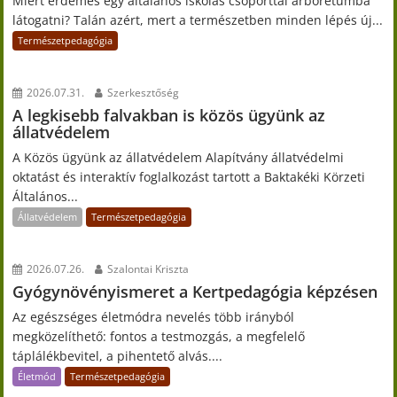
Miért érdemes egy általános iskolás csoporttal arborétumba
látogatni? Talán azért, mert a természetben minden lépés új...
Természetpedagógia
2026.07.31.
Szerkesztőség
A legkisebb falvakban is közös ügyünk az
állatvédelem
A Közös ügyünk az állatvédelem Alapítvány állatvédelmi
oktatást és interaktív foglalkozást tartott a Baktakéki Körzeti
Általános...
Állatvédelem
Természetpedagógia
2026.07.26.
Szalontai Kriszta
Gyógynövényismeret a Kertpedagógia képzésen
Az egészséges életmódra nevelés több irányból
megközelíthető: fontos a testmozgás, a megfelelő
táplálékbevitel, a pihentető alvás....
Életmód
Természetpedagógia