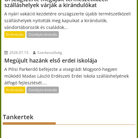
szálláshelyek várják a kirándulókat
A nyári vakáció kezdetére országszerte újabb természetközeli
szálláshelyek nyitották meg kapuikat a kirándulók,
vándortáborozók és családok...
Kirándulás
Osztálykirándulás
2026.07.15.
Szerkesztőség
Megújult hazánk első erdei iskolája
A Pilisi Parkerdő befejezte a visegrádi Mogyoró-hegyen
működő Madas László Erdészeti Erdei Iskola szálláshelyének
átfogó fejlesztését....
Kirándulás
Osztálykirándulás
Tankertek