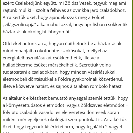
ezért: Cselekedjünk együtt, mi Zöldszívesek, tegyük meg ami
rajtunk múlik! – szólt a felhívás az ovinkba járó családokhoz.
Arra kértük őket, hogy ajándékozzák meg a Földet
„világszülinapja” alkalmából azzal, hogy áprilisban csökkentik
háztartásuk ökológiai lábnyomát!
Ötleteket adtunk arra, hogyan építhetnek be a háztartásuk
mindennapjaiba ökotudatos szokásokat, mellyel az
energiafelhasználásukat csökkenthetik, illetve a
hulladéktermelésüket mérsékelhetik. Szerettük volna
tudatosítani a családokban, hogy minden vásárlásukkal,
életmódbeli döntésükkel a Földre gyakorolnak közvetlenül,
illetve közvetve hatást, és sajnos általában romboló hatást.
Az általunk elkészített bemutató anyaggal szemléltettük, hogy
a környezettudatos életmódot -vagyis Zöldszíves életmódot –
folytató családok vásárlói és életvezetési döntéseik során
miként mérlegeljenek ökológiai szempontokat is. Arra kértük
őket, hogy tegyenek kísérletet arra, hogy legalább 2 vagy 4