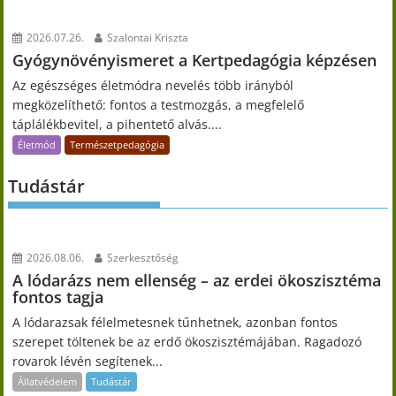
2026.07.26.
Szalontai Kriszta
Gyógynövényismeret a Kertpedagógia képzésen
Az egészséges életmódra nevelés több irányból
megközelíthető: fontos a testmozgás, a megfelelő
táplálékbevitel, a pihentető alvás....
Életmód
Természetpedagógia
Tudástár
2026.08.06.
Szerkesztőség
A lódarázs nem ellenség – az erdei ökoszisztéma
fontos tagja
A lódarazsak félelmetesnek tűnhetnek, azonban fontos
szerepet töltenek be az erdő ökoszisztémájában. Ragadozó
rovarok lévén segítenek...
Állatvédelem
Tudástár