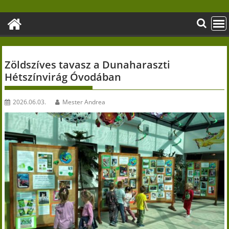
Skip
to
content
Zöldszíves tavasz a Dunaharaszti
Hétszínvirág Óvodában
2026.06.03.
Mester Andrea