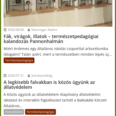
2026.08.04.
Stencinger Noémi
Fák, virágok, illatok – természetpedagógiai
kalandozás Pannonhalmán
Miért érdemes egy általános iskolás csoporttal arborétumba
látogatni? Talán azért, mert a természetben minden lépés új...
Természetpedagógia
2026.07.31.
Szerkesztőség
A legkisebb falvakban is közös ügyünk az
állatvédelem
A Közös ügyünk az állatvédelem Alapítvány állatvédelmi
oktatást és interaktív foglalkozást tartott a Baktakéki Körzeti
Általános...
Állatvédelem
Természetpedagógia