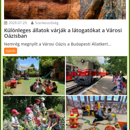
2026.07.29.
Szerkesztőség
Különleges állatok várják a látogatókat a Városi
Oázisban
Nemrég megnyílt a Városi Oázis a Budapesti Állatkert...
Ajánló