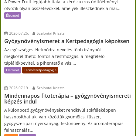
A Power Fruit legújabb italai a zéró cukros üdítőélményt
ötvözik olyan összetevőkkel, amelyek illeszkednek a mai...
Életmód
2026.07.26.
Szalontai Kriszta
Gyógynövényismeret a Kertpedagógia képzésen
Az egészséges életmódra nevelés több irányból
megközelíthető: fontos a testmozgás, a megfelelő
táplálékbevitel, a pihentető alvás....
Életmód
Természetpedagógia
2026.07.19.
Szalontai Kriszta
Mindennapos fitoterápia – gyógynövényismereti
képzés indul
A különböző gyógynövényeket rendkívül sokféleképpen
hasznosíthatjuk: van közöttük gyümölcs, fűszer,
gyógyszeripari nyersanyag, festőnövény. Az aromaterápiás
felhasználás...