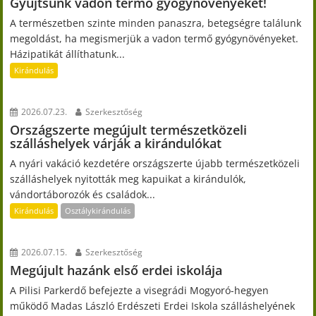
Gyűjtsünk vadon termő gyógynövényeket!
A természetben szinte minden panaszra, betegségre találunk
megoldást, ha megismerjük a vadon termő gyógynövényeket.
Házipatikát állíthatunk...
Kirándulás
2026.07.23.
Szerkesztőség
Országszerte megújult természetközeli
szálláshelyek várják a kirándulókat
A nyári vakáció kezdetére országszerte újabb természetközeli
szálláshelyek nyitották meg kapuikat a kirándulók,
vándortáborozók és családok...
Kirándulás
Osztálykirándulás
2026.07.15.
Szerkesztőség
Megújult hazánk első erdei iskolája
A Pilisi Parkerdő befejezte a visegrádi Mogyoró-hegyen
működő Madas László Erdészeti Erdei Iskola szálláshelyének