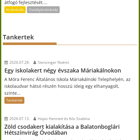
átfogó fejlesztését....
Kirándulás
Osztálykirándulás
Tankertek
2026.07.28.
Stencinger Noémi
Egy iskolakert négy évszaka Máriakálnokon
A Móra Ferenc Általános Iskola Máriakálnoki Telephelyén, az
iskolaudvar hátsó részén hosszú ideig egy elhanyagolt,
szinte...
Tankertek
2026.07.13.
Hajas Henriett és Kós Szabina
Zöld csodakert kialakítása a Balatonboglári
Hétszínvirág Óvodában