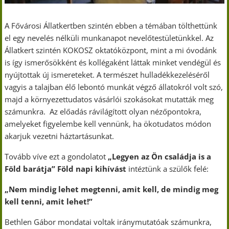
A Fővárosi Állatkertben szintén ebben a témában tölthettünk
el egy nevelés nélküli munkanapot nevelőtestületünkkel. Az
Állatkert szintén KOKOSZ oktatóközpont, mint a mi óvodánk
is így ismerősökként és kollégaként láttak minket vendégül és
nyújtottak új ismereteket. A természet hulladékkezeléséről
vagyis a talajban élő lebontó munkát végző állatokról volt szó,
majd a környezettudatos vásárlói szokásokat mutatták meg
számunkra. Az előadás rávilágított olyan nézőpontokra,
amelyeket figyelembe kell vennünk, ha ökotudatos módon
akarjuk vezetni háztartásunkat.
Tovább víve ezt a gondolatot
„Legyen az Ön családja is a
Föld barátja”
Föld napi kihívást
intéztünk a szülők felé:
„Nem mindig lehet megtenni, amit kell, de mindig meg
kell tenni, amit lehet!”
Bethlen Gábor mondatai voltak iránymutatóak számunkra,