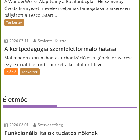
A WonderWorks Alapítvány a Balatonboglári Hétszínvirág
Óvoda környezeti nevelési céljainak támogatására sikeresen
pályázott a Tesco „Start...
Tankertek
2026.07.11.
Szalontai Kriszta
A kertpedagógia szemléletformáló hatásai
Mai modern korunkban az urbanizáció és a gépek térnyerése
egyre inkább elfordít minket a körülöttünk lévő...
Ajánló
Tankertek
Életmód
2026.08.01.
Szerkesztőség
Funkcionális italok tudatos nőknek