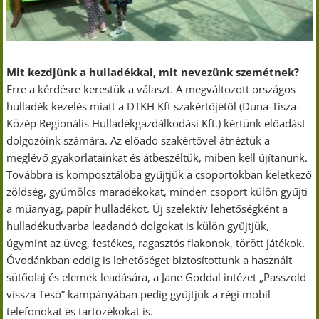
Mit kezdjünk a hulladékkal, mit nevezünk szemétnek?
Erre a kérdésre kerestük a választ. A megváltozott országos
hulladék kezelés miatt a DTKH Kft szakértőjétől (Duna-Tisza-
Közép Regionális Hulladékgazdálkodási Kft.) kértünk előadást
dolgozóink számára. Az előadó szakértővel átnéztük a
meglévő gyakorlatainkat és átbeszéltük, miben kell újítanunk.
Továbbra is komposztálóba gyűjtjük a csoportokban keletkező
zöldség, gyümölcs maradékokat, minden csoport külön gyűjti
a műanyag, papír hulladékot. Új szelektív lehetőségként a
hulladékudvarba leadandó dolgokat is külön gyűjtjük,
úgymint az üveg, festékes, ragasztós flakonok, törött játékok.
Óvodánkban eddig is lehetőséget biztosítottunk a használt
sütőolaj és elemek leadására, a Jane Goddal intézet „Passzold
vissza Tesó” kampányában pedig gyűjtjük a régi mobil
telefonokat és tartozékokat is.