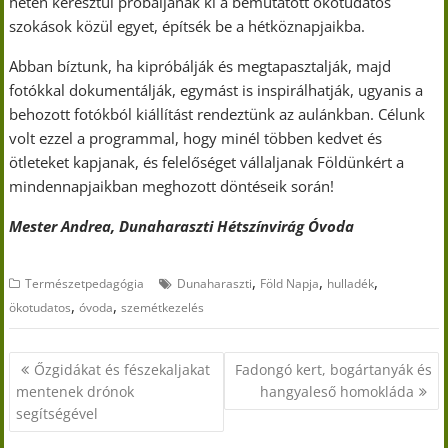
héten keresztül próbáljanak ki a bemutatott ökotudatos
szokások közül egyet, építsék be a hétköznapjaikba.
Abban bíztunk, ha kipróbálják és megtapasztalják, majd
fotókkal dokumentálják, egymást is inspirálhatják, ugyanis a
behozott fotókból kiállítást rendeztünk az aulánkban. Célunk
volt ezzel a programmal, hogy minél többen kedvet és
ötleteket kapjanak, és felelőséget vállaljanak Földünkért a
mindennapjaikban meghozott döntéseik során!
Mester Andrea, Dunaharaszti Hétszínvirág Óvoda
,
,
,
Természetpedagógia
Dunaharaszti
Föld Napja
hulladék
,
,
ökotudatos
óvoda
szemétkezelés
Bejegyzés
Őzgidákat és fészekaljakat
Fadongó kert, bogártanyák és
navigáció
mentenek drónok
hangyaleső homokláda
segítségével