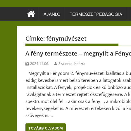
Skip
to
AJÁNLÓ
TERMÉSZETPEDAGÓGIA
content
Címke:
fényművészet
A fény természete – megnyílt a Fényd
2024.11.06.
Szalontai Kriszta
Megnyílt a Fénydóm 2. fényművészeti kiállítás a b
eddig kevésbé ismert belső tereiben a látogatók sz
installációkat. A fények, projekciók és különböző a
rávilágítanak a természet rejtett összefüggéseire. A 
spektrumot ölel fel – akár csak a fény –, a mikrobiol
tevékenységeket is. A művészeti értékeken kívül a kiá
szövegek is.…
TOVÁBB OLVASOM