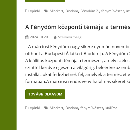
,
,
,
,
Ajánló
Állatkert
Biodóm
Fénydóm 2.
fényművészet
in
A Fénydóm központi témája a termé
2024.10.29.
Szerkesztőség
A márciusi Fénydóm nagy sikere nyomán november 
otthont a Budapesti Állatkert Biodómja. A Fénydóm 2
A kiállítás központi témája a természet, amely széles
szinttől kezdve egészen a világűrig, beleértve az emb
installációkat fedezhetnek fel, amelyek a természet e
formában.A márciusi rendezvény hatalmas sikerét 
TOVÁBB OLVASOM
,
,
,
Ajánló
Állatkert
Biodóm
fényművészet
kiállítás