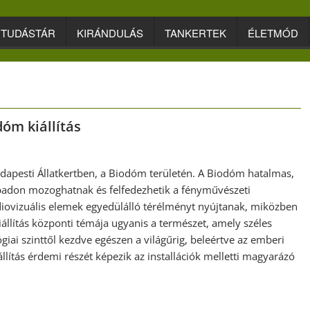
TUDÁSTÁR
KIRÁNDULÁS
TANKERTEK
ÉLETMÓD
óm kiállítás
udapesti Állatkertben, a Biodóm területén. A Biodóm hatalmas,
abadon mozoghatnak és felfedezhetik a fényművészeti
udiovizuális elemek egyedülálló térélményt nyújtanak, miközben
kiállítás központi témája ugyanis a természet, amely széles
ógiai szinttől kezdve egészen a világűrig, beleértve az emberi
llítás érdemi részét képezik az installációk melletti magyarázó