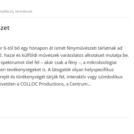
,
stalláció
természet
szet
6-tól bő egy hónapon át ismét fényművészeti tárlatnak ad
. hazai és külföldi művészek varázslatos alkotásait mutatja be.
 spektrumot ölel fel – akár csak a fény –, a mikrobiológiai
eri tevékenységeket is. A látogatók olyan helyspecifikus
rejét és törékenységét tárják fel, interaktív vagy szimbolikus
követően a COLLOC Productions, a Centrum…