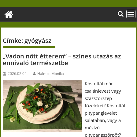
Skip
to
content
Címke:
gyógyász
„Vadon nőtt étterem” – színes utazás az
ennivaló természetbe
2026.02.04.
Halmos Monika
Kóstoltál már
csalánlevest vagy
százszorszép-
főzeléket? Kóstoltál
pitypanglevelet
salátában, vagy a
mézízű
pitypangszörpöt?