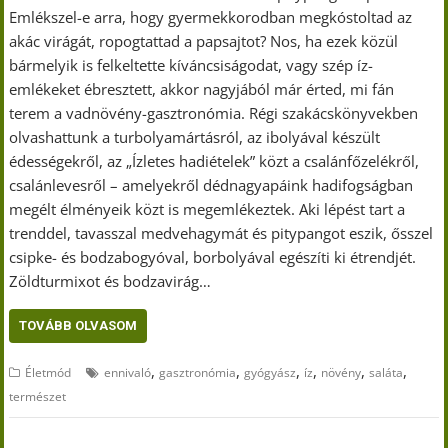
Emlékszel-e arra, hogy gyermekkorodban megkóstoltad az
akác virágát, ropogtattad a papsajtot? Nos, ha ezek közül
bármelyik is felkeltette kíváncsiságodat, vagy szép íz-
emlékeket ébresztett, akkor nagyjából már érted, mi fán
terem a vadnövény-gasztronómia. Régi szakácskönyvekben
olvashattunk a turbolyamártásról, az ibolyával készült
édességekről, az „Ízletes hadiételek” közt a csalánfőzelékről,
csalánlevesről – amelyekről dédnagyapáink hadifogságban
megélt élményeik közt is megemlékeztek. Aki lépést tart a
trenddel, tavasszal medvehagymát és pitypangot eszik, ősszel
csipke- és bodzabogyóval, borbolyával egészíti ki étrendjét.
Zöldturmixot és bodzavirág…
TOVÁBB OLVASOM
,
,
,
,
,
,
Életmód
ennivaló
gasztronómia
gyógyász
íz
növény
saláta
természet