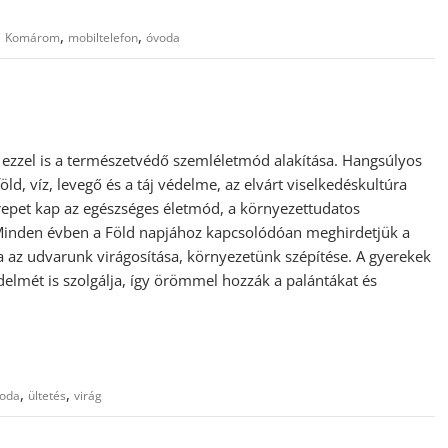
,
,
,
Komárom
mobiltelefon
óvoda
ezzel is a természetvédő szemléletmód alakítása. Hangsúlyos
ld, víz, levegő és a táj védelme, az elvárt viselkedéskultúra
epet kap az egészséges életmód, a környezettudatos
 Minden évben a Föld napjához kapcsolódóan meghirdetjük a
ja az udvarunk virágosítása, környezetünk szépítése. A gyerekek
édelmét is szolgálja, így örömmel hozzák a palántákat és
,
,
oda
ültetés
virág