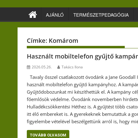
Skip
to
AJÁNLÓ
TERMÉSZETPEDAGÓGIA
content
Címke:
Komárom
Használt mobiltelefon gyűjtő kampá
2026.05.26.
Takács Ilona
Tavaly ősszel csatlakozott óvodánk a Jane Goodall I
használt mobiltelefon gyűjtő kampányhoz. A kampán
Gyűjtődobozunkat mi készíthettük el. A kampány cél
főemlősök védelme. Óvodánk novemberben hirdette 
Hulladékcsökkentési Héthez is. A gyűjtést több csat
itt élő embereket is. A gyerekeknek bemutattuk a gori
figyelembe vételével beszélgettünk arról is, hogy mi
TOVÁBB OLVASOM