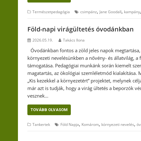
,
,
Természetpedagógia
csimpánz
Jane Goodall
kampány
Föld-napi virágültetés óvodánkban
2026.05.19.
Takács Ilona
Óvodánkban fontos a zöld jeles napok megtartása, 
környezeti nevelésünkben a nővény- és állatvilág, a fö
támogatása. Pedagógiai munkánk során kiemelt szer
magatartás, az ökológiai szemléletmód kialakítása.
„Kis kezekkel a környezetért” projektet, melynek cél
már azt is tudják, hogy a virág ültetés a beporzók v
vesznek…
TOVÁBB OLVASOM
,
,
,
Tankertek
Föld Napja
Komárom
környezeti nevelés
óv