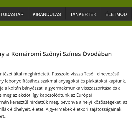
TUDÁSTÁR
KIRÁNDULÁS
TANKERTEK
ÉLETMÓD
ny a Komáromi Szőnyi Színes Óvodában
ntézet által meghirdetett, Passzold vissza Tesó! elnevezésű
y lebonyolításához szakmai anyagokat és plakátokat kaptunk.
ja a koltán bányászat, a gyermekmunka visszaszorítása és a
meg az akciót, így kapcsolódtunk az Európai
ornán keresztül hirdettük meg, bevonva a helyi közösségeket, az
llák élőhelyeit, életét. A gyermekek életkori sajátosságainak
ért…