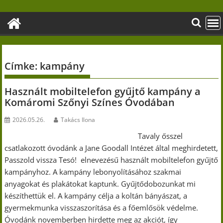
Skip
to
content
Címke:
kampány
Használt mobiltelefon gyűjtő kampány a
Komáromi Szőnyi Színes Óvodában
2026.05.26.
Takács Ilona
Tavaly ősszel
csatlakozott óvodánk a Jane Goodall Intézet által meghirdetett,
Passzold vissza Tesó! elnevezésű használt mobiltelefon gyűjtő
kampányhoz. A kampány lebonyolításához szakmai
anyagokat és plakátokat kaptunk. Gyűjtődobozunkat mi
készíthettük el. A kampány célja a koltán bányászat, a
gyermekmunka visszaszorítása és a főemlősök védelme.
Óvodánk novemberben hirdette meg az akciót, így