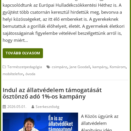
kapcsolódtunk az Európai Hulladékcsökkentési Héthez is. A
gyűjtést több csatornán keresztül hirdettük meg, bevonva a
helyi közösségeket, az itt élő embereket is. A gyerekeknek
bemutattuk a gorillák élőhelyeit, életét. A gyermekek életkori
sajátosságainak figyelembe vételével beszélgettünk arról is,
hogy miért…
TOVÁBB OLVASOM
,
,
,
,
Természetpedagógia
csimpánz
Jane Goodall
kampány
Komárom
,
mobiltelefon
óvoda
Indul az állatvédelem támogatását
ösztönző adó 1%-os kampány
2026.05.01.
Szerkesztőség
A Közös ügyünk az
állatvédelem
Alapítvány idén