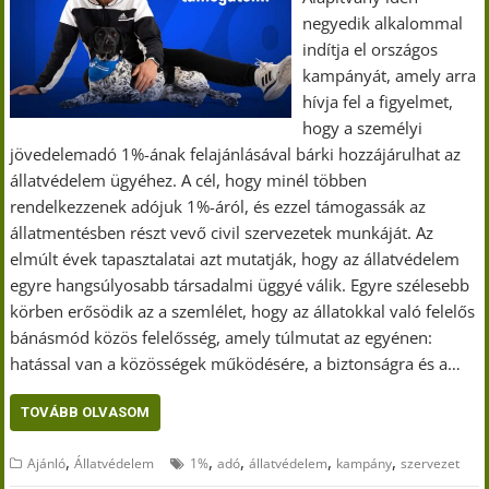
negyedik alkalommal
indítja el országos
kampányát, amely arra
hívja fel a figyelmet,
hogy a személyi
jövedelemadó 1%-ának felajánlásával bárki hozzájárulhat az
állatvédelem ügyéhez. A cél, hogy minél többen
rendelkezzenek adójuk 1%-áról, és ezzel támogassák az
állatmentésben részt vevő civil szervezetek munkáját. Az
elmúlt évek tapasztalatai azt mutatják, hogy az állatvédelem
egyre hangsúlyosabb társadalmi üggyé válik. Egyre szélesebb
körben erősödik az a szemlélet, hogy az állatokkal való felelős
bánásmód közös felelősség, amely túlmutat az egyénen:
hatással van a közösségek működésére, a biztonságra és a…
TOVÁBB OLVASOM
,
,
,
,
,
Ajánló
Állatvédelem
1%
adó
állatvédelem
kampány
szervezet