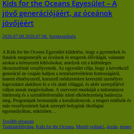
Kids for the Oceans Egyesület – A
jövő generációjáért, az óceánok
jövőjéért
2026.07.08.
2026.07.08.
Szerkesztőség
A Kids for the Oceans Egyesület küldetése, hogy a gyermekek és
fiatalok megismerjék az óceánok és tengerek élővilágát, valamint
azokat a környezeti kihívásokat, amelyek ezt a különleges
ökoszisztémát veszélyeztetik. Az egyesület célja, hogy a következő
generáció ne csupán halljon a természetvédelem fontosságáról,
hanem élményszerű, korszerű módszereken keresztül személyes
kapcsolatot alakítson ki a víz alatti világgal, és aktív szereplőjévé
váljon annak megóvásában. A szervezet munkáját a tudományos
hitelesség és a szemléletformálás iránti elkötelezettség határozza
meg. Programjaik bemutatják a korallzátonyok, a tengeri emlősök és
más veszélyeztetett fajok szerepét bolygónk ökológiai
egyensúlyában, miközben…
Tovább olvasom
Tudástár
élővilág
,
Kids for the Oceans
,
Merülj velünk!
,
óceán
,
tenger