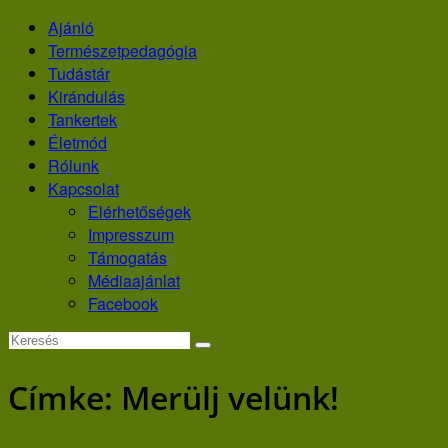
Skip
Ajánló
to
Természetpedagógia
content
Tudástár
Kirándulás
Tankertek
Életmód
Rólunk
Kapcsolat
Elérhetőségek
Impresszum
Támogatás
Médiaajánlat
Facebook
Címke:
Merülj velünk!