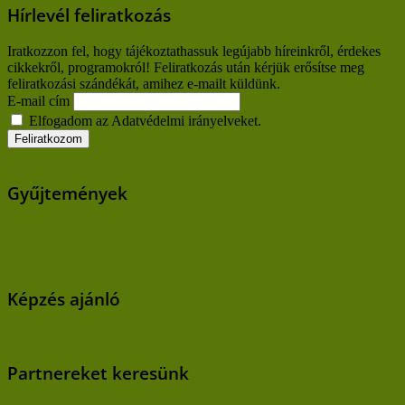
Hírlevél feliratkozás
Iratkozzon fel, hogy tájékoztathassuk legújabb híreinkről, érdekes
cikkekről, programokról! Feliratkozás után kérjük erősítse meg
feliratkozási szándékát, amihez e-mailt küldünk.
E-mail cím
Elfogadom az Adatvédelmi irányelveket.
Gyűjtemények
Képzés ajánló
Partnereket keresünk