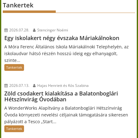
Tankertek
2026.07.28.
Stencinger Noémi
Egy iskolakert négy évszaka Máriakálnokon
A Móra Ferenc Általános Iskola Máriakálnoki Telephelyén, az
iskolaudvar hátsó részén hosszú ideig egy elhanyagolt,
szinte...
Tankertek
2026.07.13.
Hajas Henriett és Kós Szabina
Zöld csodakert kialakítása a Balatonboglári
Hétszínvirág Óvodában
A WonderWorks Alapítvány a Balatonboglári Hétszínvirág
Óvoda környezeti nevelési céljainak támogatására sikeresen
pályázott a Tesco „Start...
Tankertek