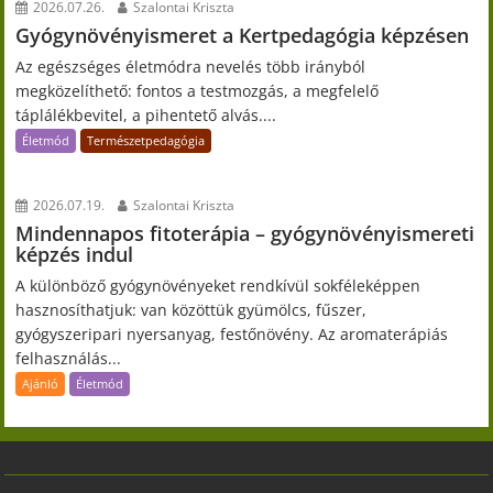
2026.07.26.
Szalontai Kriszta
Gyógynövényismeret a Kertpedagógia képzésen
Az egészséges életmódra nevelés több irányból
megközelíthető: fontos a testmozgás, a megfelelő
táplálékbevitel, a pihentető alvás....
Életmód
Természetpedagógia
2026.07.19.
Szalontai Kriszta
Mindennapos fitoterápia – gyógynövényismereti
képzés indul
A különböző gyógynövényeket rendkívül sokféleképpen
hasznosíthatjuk: van közöttük gyümölcs, fűszer,
gyógyszeripari nyersanyag, festőnövény. Az aromaterápiás
felhasználás...
Ajánló
Életmód