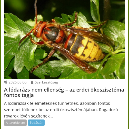
2026.08.06.
Szerkesztőség
A lódarázs nem ellenség – az erdei ökoszisztéma
fontos tagja
A lódarazsak félelmetesnek tűnhetnek, azonban fontos
szerepet töltenek be az erdő ökoszisztémájában. Ragadozó
rovarok lévén segítenek...
Állatvédelem
Tudástár