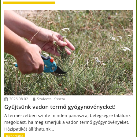
2026.08.02.
Szalontai Kriszta
Gyűjtsünk vadon termő gyógynövényeket!
A természetben szinte minden panaszra, betegségre találunk
megoldást, ha megismerjük a vadon termő gyógynövényeket.
Házipatikát állíthatunk...
Kirándulás