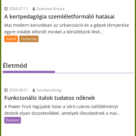
2026.07.11.
Szalontai Kriszta
A kertpedagógia szemléletformáló hatásai
Mai modern korunkban az urbanizáció és a gépek térnyerése
egyre inkább elfordít minket a körülöttünk lévő...
Ajánló
Tankertek
Életmód
2026.08.01.
Szerkesztőség
Funkcionális italok tudatos nőknek
A Power Fruit legújabb italai a zéró cukros üdítőélményt
ötvözik olyan összetevőkkel, amelyek illeszkednek a mai...
Életmód