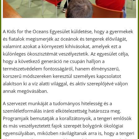
A Kids for the Oceans Egyesület küldetése, hogy a gyermekek
és fiatalok megismerjék az óceánok és tengerek élővilágát,
valamint azokat a környezeti kihívásokat, amelyek ezt a
különleges ökoszisztémát veszélyeztetik. Az egyesület célja,
hogy a következő generáció ne csupán halljon a
természetvédelem fontosságáról, hanem élményszerű,
korszerű módszereken keresztül személyes kapcsolatot
alakítson ki a víz alatti világgal, és aktív szereplőjévé váljon
annak megóvásában.
A szervezet munkáját a tudományos hitelesség és a
szemléletformálás iránti elkötelezettség határozza meg.
Programjaik bemutatják a korallzátonyok, a tengeri emlősök
és más veszélyeztetett fajok szerepét bolygónk ökológiai
egyensúlyában, miközben rávilágítanak arra is, hogy a tengeri