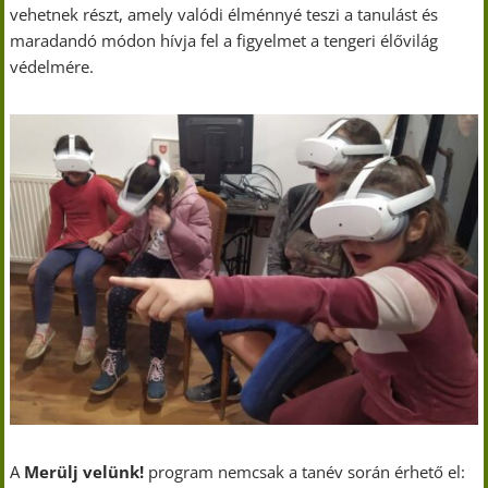
vehetnek részt, amely valódi élménnyé teszi a tanulást és
maradandó módon hívja fel a figyelmet a tengeri élővilág
védelmére.
A
Merülj velünk!
program nemcsak a tanév során érhető el: