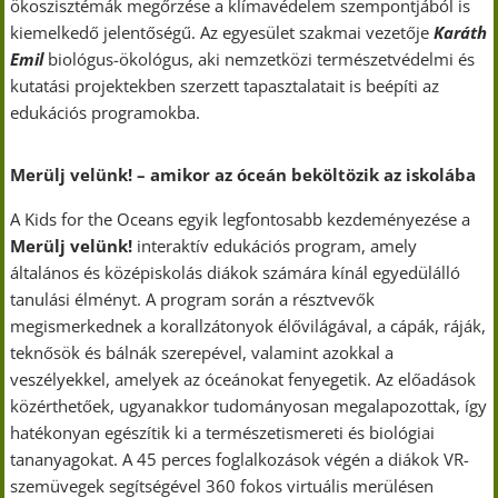
ökoszisztémák megőrzése a klímavédelem szempontjából is
kiemelkedő jelentőségű. Az egyesület szakmai vezetője
Karáth
Emil
biológus-ökológus, aki nemzetközi természetvédelmi és
kutatási projektekben szerzett tapasztalatait is beépíti az
edukációs programokba.
Merülj velünk! – amikor az óceán beköltözik az iskolába
A Kids for the Oceans egyik legfontosabb kezdeményezése a
Merülj velünk!
interaktív edukációs program, amely
általános és középiskolás diákok számára kínál egyedülálló
tanulási élményt. A program során a résztvevők
megismerkednek a korallzátonyok élővilágával, a cápák, ráják,
teknősök és bálnák szerepével, valamint azokkal a
veszélyekkel, amelyek az óceánokat fenyegetik. Az előadások
közérthetőek, ugyanakkor tudományosan megalapozottak, így
hatékonyan egészítik ki a természetismereti és biológiai
tananyagokat. A 45 perces foglalkozások végén a diákok VR-
szemüvegek segítségével 360 fokos virtuális merülésen