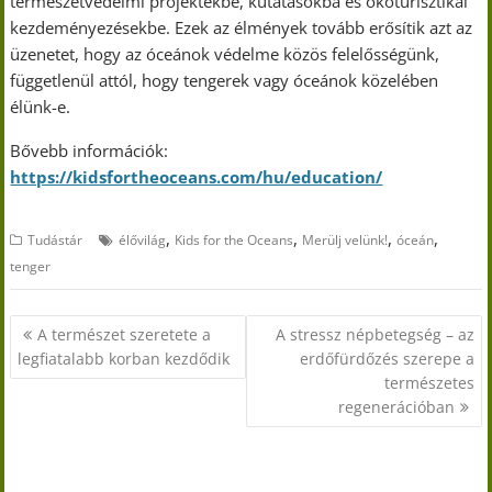
természetvédelmi projektekbe, kutatásokba és ökoturisztikai
kezdeményezésekbe. Ezek az élmények tovább erősítik azt az
üzenetet, hogy az óceánok védelme közös felelősségünk,
függetlenül attól, hogy tengerek vagy óceánok közelében
élünk-e.
Bővebb információk:
https://kidsfortheoceans.com/hu/education/
,
,
,
,
Tudástár
élővilág
Kids for the Oceans
Merülj velünk!
óceán
tenger
Bejegyzés
A természet szeretete a
A stressz népbetegség – az
navigáció
legfiatalabb korban kezdődik
erdőfürdőzés szerepe a
természetes
regenerációban