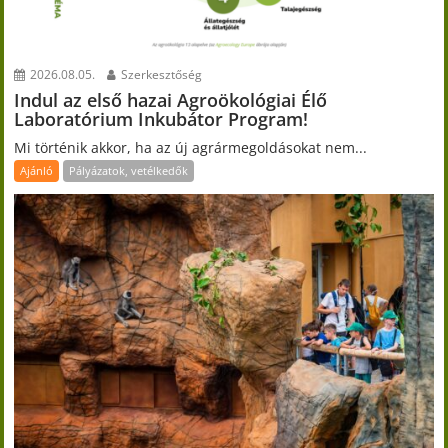
2026.08.05.
Szerkesztőség
Indul az első hazai Agroökológiai Élő
Laboratórium Inkubátor Program!
Mi történik akkor, ha az új agrármegoldásokat nem...
Ajánló
Pályázatok, vetélkedők