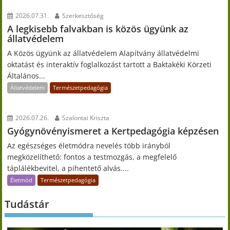
2026.07.31.
Szerkesztőség
A legkisebb falvakban is közös ügyünk az
állatvédelem
A Közös ügyünk az állatvédelem Alapítvány állatvédelmi
oktatást és interaktív foglalkozást tartott a Baktakéki Körzeti
Általános...
Állatvédelem
Természetpedagógia
2026.07.26.
Szalontai Kriszta
Gyógynövényismeret a Kertpedagógia képzésen
Az egészséges életmódra nevelés több irányból
megközelíthető: fontos a testmozgás, a megfelelő
táplálékbevitel, a pihentető alvás....
Életmód
Természetpedagógia
Tudástár