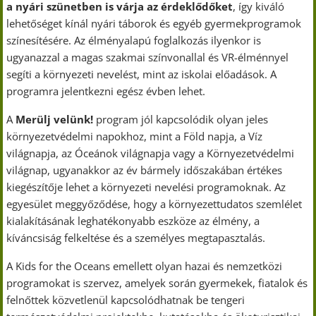
a nyári szünetben is várja az érdeklődőket
, így kiváló
lehetőséget kínál nyári táborok és egyéb gyermekprogramok
színesítésére. Az élményalapú foglalkozás ilyenkor is
ugyanazzal a magas szakmai színvonallal és VR-élménnyel
segíti a környezeti nevelést, mint az iskolai előadások. A
programra jelentkezni egész évben lehet.
A
Merülj velünk!
program jól kapcsolódik olyan jeles
környezetvédelmi napokhoz, mint a Föld napja, a Víz
világnapja, az Óceánok világnapja vagy a Környezetvédelmi
világnap, ugyanakkor az év bármely időszakában értékes
kiegészítője lehet a környezeti nevelési programoknak. Az
egyesület meggyőződése, hogy a környezettudatos szemlélet
kialakításának leghatékonyabb eszköze az élmény, a
kíváncsiság felkeltése és a személyes megtapasztalás.
A Kids for the Oceans emellett olyan hazai és nemzetközi
programokat is szervez, amelyek során gyermekek, fiatalok és
felnőttek közvetlenül kapcsolódhatnak be tengeri