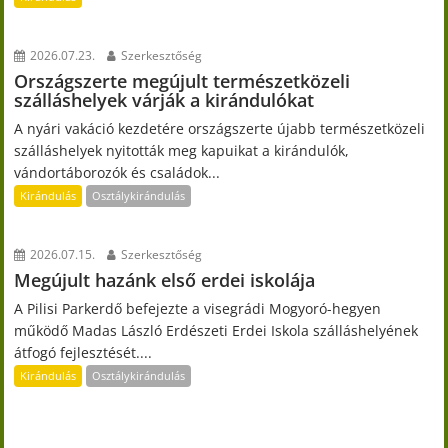
2026.07.23.
Szerkesztőség
Országszerte megújult természetközeli
szálláshelyek várják a kirándulókat
A nyári vakáció kezdetére országszerte újabb természetközeli
szálláshelyek nyitották meg kapuikat a kirándulók,
vándortáborozók és családok...
Kirándulás
Osztálykirándulás
2026.07.15.
Szerkesztőség
Megújult hazánk első erdei iskolája
A Pilisi Parkerdő befejezte a visegrádi Mogyoró-hegyen
működő Madas László Erdészeti Erdei Iskola szálláshelyének
átfogó fejlesztését....
Kirándulás
Osztálykirándulás