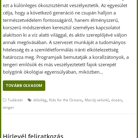
ezt a különleges ökoszisztémát veszélyeztetik. Az egyesület
célja, hogy a következő generáció ne csupán halljon a
természetvédelem fontosságáról, hanem élményszerű,
korszerű módszereken keresztül személyes kapcsolatot
alakítson ki a víz alatti világgal, és aktív szereplőjévé váljon
annak megóvásában. A szervezet munkáját a tudományos
hitelesség és a szemléletformálás iránti elkötelezettség
határozza meg. Programjaik bemutatják a korallzátonyok, a
tengeri emlősök és más veszélyeztetett fajok szerepét
bolygónk ökológiai egyensúlyában, miközben…
TOVÁBB OLVASOM
,
,
,
,
Tudástár
élővilág
Kids for the Oceans
Merülj velünk!
óceán
tenger
Hírlevél feliratkozás