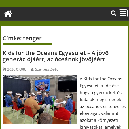
Skip
to
content
Címke:
tenger
Kids for the Oceans Egyesület – A jövő
generációjáért, az óceánok jövőjéért
2026.07.08.
Szerkesztőség
A Kids for the Oceans
Egyesület küldetése,
hogy a gyermekek és
fiatalok megismerjék
az óceánok és tengerek
élővilágát, valamint
azokat a környezeti
kihívásokat, amelyek