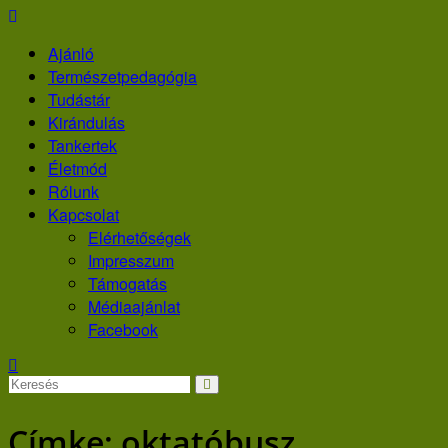
Skip
to
Ajánló
content
Természetpedagógia
Tudástár
Kirándulás
Tankertek
Életmód
Rólunk
Kapcsolat
Elérhetőségek
Impresszum
Támogatás
Médiaajánlat
Facebook
Címke:
oktatóbusz