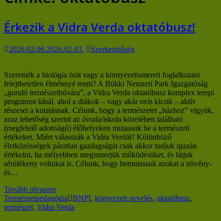
Érkezik a Vidra Verda oktatóbusz!
2026.02.06.
2026.02.03.
Szerkesztőség
Szeretnék a biológia órát vagy a környezetismereti foglalkozást
felejthetetlen élménnyé tenni? A Bükki Nemzeti Park Igazgatóság
„guruló természetbúvára”, a Vidra Verda oktatóbusz komplex terepi
programot kínál, ahol a diákok – vagy akár ovis kicsik – aktív
részesei a kutatásnak. Célunk, hogy a természetet „házhoz” vigyük,
azaz lehetőség szerint az óvoda/iskola közelében található
(megfelelő adottságú) élőhelyeken mutassuk be a természeti
értékeket. Miért válasszák a Vidra Verdát? Különböző
életközösségek páratlan gazdagságát csak akkor tudjuk igazán
értékelni, ha mélyebben megismerjük működésüket, és látjuk
sérülékeny voltukat is. Célunk, hogy bemutassuk azokat a növény-
és…
Tovább olvasom
Természetpedagógia
BNPI
,
környezeti nevelés
,
oktatóbusz
,
természet
,
Vidra Verda