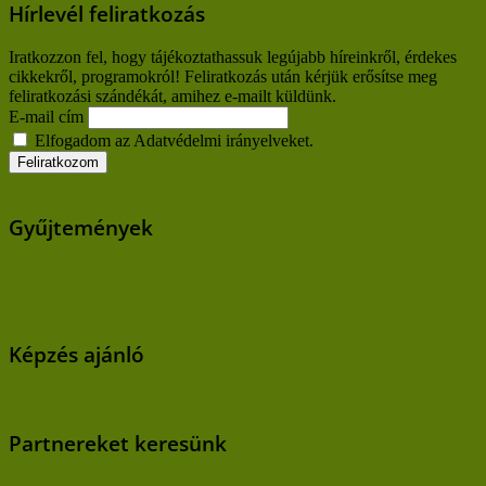
Hírlevél feliratkozás
Iratkozzon fel, hogy tájékoztathassuk legújabb híreinkről, érdekes
cikkekről, programokról! Feliratkozás után kérjük erősítse meg
feliratkozási szándékát, amihez e-mailt küldünk.
E-mail cím
Elfogadom az Adatvédelmi irányelveket.
Gyűjtemények
Képzés ajánló
Partnereket keresünk