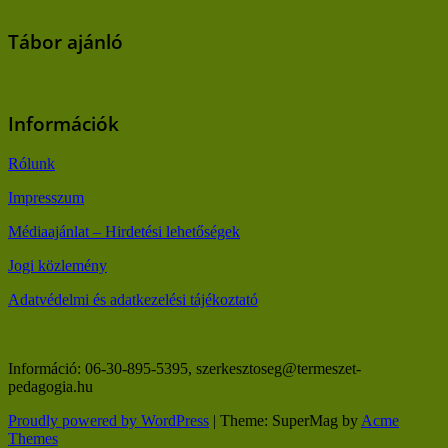
Tábor ajánló
Információk
Rólunk
Impresszum
Médiaajánlat – Hirdetési lehetőségek
Jogi közlemény
Adatvédelmi és adatkezelési tájékoztató
Információ: 06-30-895-5395, szerkesztoseg@termeszet-
pedagogia.hu
Proudly powered by WordPress
|
Theme: SuperMag by
Acme
Themes