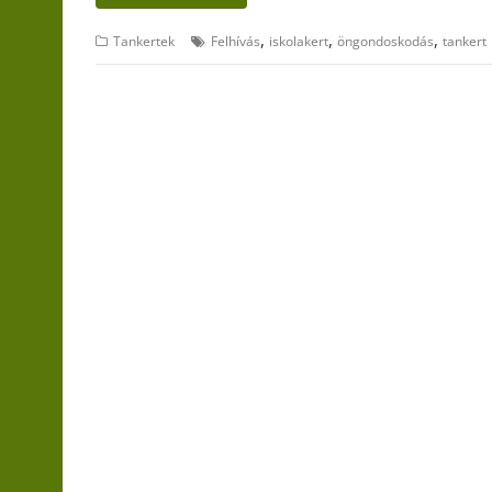
,
,
,
Tankertek
Felhívás
iskolakert
öngondoskodás
tankert