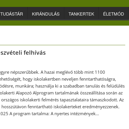
TUDÁSTÁR
KIRÁNDULÁS
TANKERTEK
ÉLETMÓD
zvételi felhívás
– egyre népszerűbbek. A hazai meglévő több mint 1100
 lehetőségét, hogy iskolakertben neveljen fenntarthatóságra,
ödésre, munkára; használja ki a szabadban tanulás és felüdülés
skolakerti Alapozó Alprogram tartalmának összeállítása során az
z országos iskolakerti felmérés tapasztalataira támaszkodott. Az
gy hosszútávon fenntartható iskolakerteket eredményezzenek.
025 A program tartalma: A nyertes intézmények…