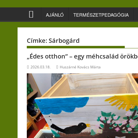
Skip
to
AJÁNLÓ
TERMÉSZETPEDAGÓGIA
content
Címke:
Sárbogárd
„Édes otthon” – egy méhcsalád örök
2026.03.18.
Huszárné Kovács Márta