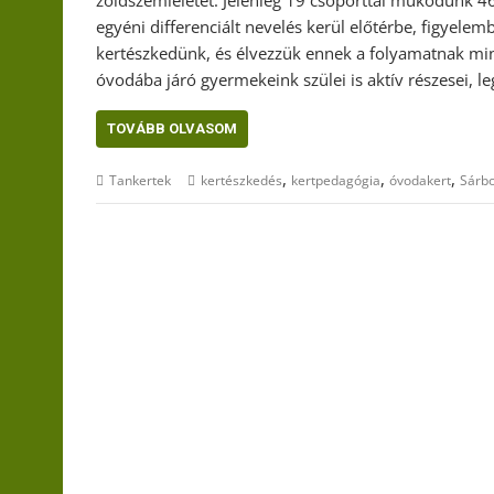
egyéni differenciált nevelés kerül előtérbe, figyele
kertészkedünk, és élvezzük ennek a folyamatnak min
óvodába járó gyermekeink szülei is aktív részesei, l
TOVÁBB OLVASOM
,
,
,
Tankertek
kertészkedés
kertpedagógia
óvodakert
Sárb