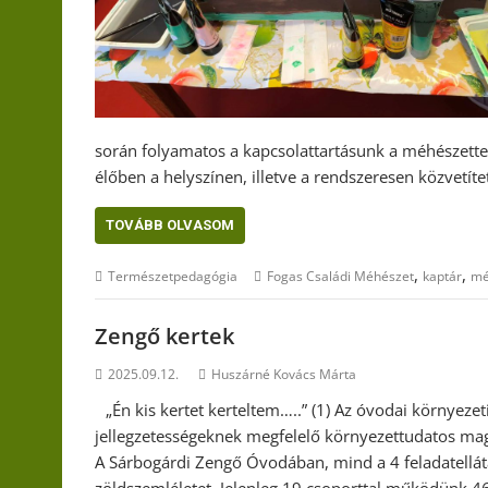
során folyamatos a kapcsolattartásunk a méhészette
élőben a helyszínen, illetve a rendszeresen közvetíte
TOVÁBB OLVASOM
,
,
Természetpedagógia
Fogas Családi Méhészet
kaptár
m
Zengő kertek
2025.09.12.
Huszárné Kovács Márta
„Én kis kertet kerteltem…..” (1) Az óvodai környeze
jellegzetességeknek megfelelő környezettudatos magat
A Sárbogárdi Zengő Óvodában, mind a 4 feladatellá
zöldszemléletet. Jelenleg 19 csoporttal működünk 46