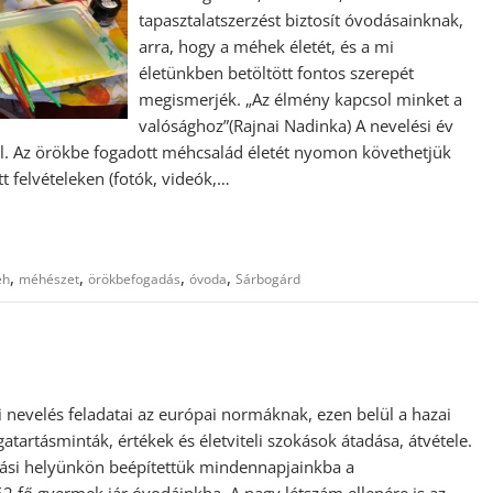
tapasztalatszerzést biztosít óvodásainknak,
arra, hogy a méhek életét, és a mi
életünkben betöltött fontos szerepét
megismerjék. „Az élmény kapcsol minket a
valósághoz”(Rajnai Nadinka) A nevelési év
l. Az örökbe fogadott méhcsalád életét nyomon követhetjük
tt felvételeken (fotók, videók,…
,
,
,
,
éh
méhészet
örökbefogadás
óvoda
Sárbogárd
ti nevelés feladatai az európai normáknak, ezen belül a hazai
artásminták, értékek és életviteli szokások átadása, átvétele.
tási helyünkön beépítettük mindennapjainkba a
2 fő gyermek jár óvodáinkba. A nagy létszám ellenére is az