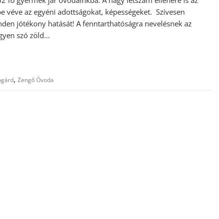
mbe véve az egyéni adottságokat, képességeket. Szívesen
den jótékony hatását! A fenntarthatóságra nevelésnek az
egyen szó zöld…
,
ogárd
Zengő Óvoda