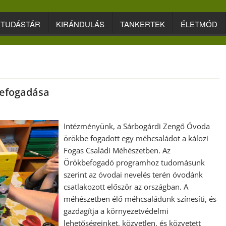
TUDÁSTÁR
KIRÁNDULÁS
TANKERTEK
ÉLETMÓD
befogadása
Intézményünk, a Sárbogárdi Zengő Óvoda
örökbe fogadott egy méhcsaládot a kálozi
Fogas Családi Méhészetben. Az
Örökbefogadó programhoz tudomásunk
szerint az óvodai nevelés terén óvodánk
csatlakozott először az országban. A
méhészetben élő méhcsaládunk színesíti, és
gazdagítja a környezetvédelmi
lehetőségeinket, közvetlen, és közvetett