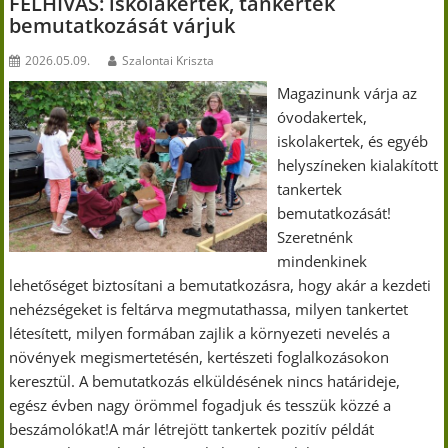
FELHÍVÁS: iskolakertek, tankertek
bemutatkozását várjuk
2026.05.09.
Szalontai Kriszta
Magazinunk várja az
óvodakertek,
iskolakertek, és egyéb
helyszíneken kialakított
tankertek
bemutatkozását!
Szeretnénk
mindenkinek
lehetőséget biztosítani a bemutatkozásra, hogy akár a kezdeti
nehézségeket is feltárva megmutathassa, milyen tankertet
létesített, milyen formában zajlik a környezeti nevelés a
növények megismertetésén, kertészeti foglalkozásokon
keresztül. A bemutatkozás elküldésének nincs határideje,
egész évben nagy örömmel fogadjuk és tesszük közzé a
beszámolókat!A már létrejött tankertek pozitív példát