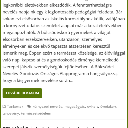
legkorábbi életévekben elkezdődik. A fenntarthatóságra
nevelés napjaink egyik legfontosabb pedagógiai feladata. Bár
sokan ezt elsősorban az iskolás korosztályhoz kötik, valójában
a környezettudatos szemlélet alapjai már a korai életévekben
megalapozhatók. A bölcsődéskorú gyermekek a világot
elsősorban érzékszerveiken, utánzáson, személyes
élményeken és cselekvő tapasztalatszerzésen keresztül
ismerik meg. Éppen ezért a természet közelsége, az élővilággal
való napi kapcsolat és a gondoskodás élménye kiemelkedő
szerepet játszik személyiségük fejlődésében. A Bölcsődei
Nevelés-Gondozás Országos Alapprogramja hangsúlyozza,
hogy a kisgyermek nevelése során…
TOVÁBB OLVASOM
,
,
,
,
Tankertek
környezeti nevelés
magaságyás
ovikert
óvodakert
,
tanösvény
természetvédelem