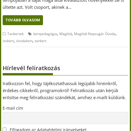
ültette azt. Volt csoport, akinek a…
TOVÁBB OLVASOM
,
,
,
Tankertek
kertpedagógia
Maglód
Maglódi Napsugár Óvoda
,
,
ovikert
óvodakert
tankert
Hírlevél feliratkozás
Iratkozzon fel, hogy tájékoztathassuk legújabb híreinkről,
érdekes cikkekről, programokról! Feliratkozás után kérjük
erősítse meg feliratkozási szándékát, amihez e-mailt küldünk.
E-mail cím
Elfogadom az Adatvédelmi irányelveket.