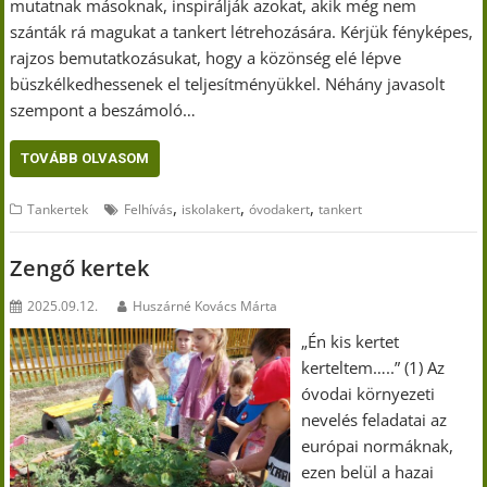
mutatnak másoknak, inspirálják azokat, akik még nem
szánták rá magukat a tankert létrehozására. Kérjük fényképes,
rajzos bemutatkozásukat, hogy a közönség elé lépve
büszkélkedhessenek el teljesítményükkel. Néhány javasolt
szempont a beszámoló…
TOVÁBB OLVASOM
,
,
,
Tankertek
Felhívás
iskolakert
óvodakert
tankert
Zengő kertek
2025.09.12.
Huszárné Kovács Márta
„Én kis kertet
kerteltem…..” (1) Az
óvodai környezeti
nevelés feladatai az
európai normáknak,
ezen belül a hazai