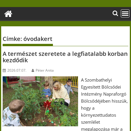
Skip
to
content
Címke:
óvodakert
A természet szeretete a legfiatalabb korban
kezdődik
2026.07.07.
Péter Anita
A Szombathelyi
Egyesített Bölcsődei
Intézmény Napraforgó
Bölcsődéjében hisszük,
hogy a
környezettudatos
szemlélet
megalapozása már a