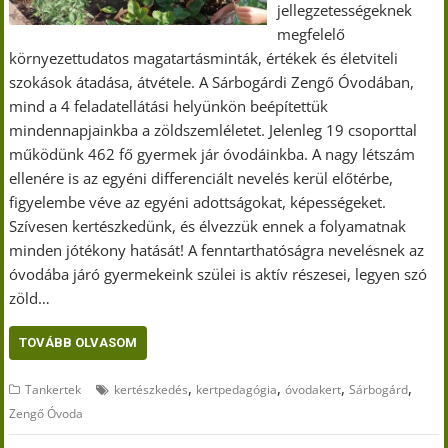
jellegzetességeknek
megfelelő
környezettudatos magatartásminták, értékek és életviteli
szokások átadása, átvétele. A Sárbogárdi Zengő Óvodában,
mind a 4 feladatellátási helyünkön beépítettük
mindennapjainkba a zöldszemléletet. Jelenleg 19 csoporttal
működünk 462 fő gyermek jár óvodáinkba. A nagy létszám
ellenére is az egyéni differenciált nevelés kerül előtérbe,
figyelembe véve az egyéni adottságokat, képességeket.
Szívesen kertészkedünk, és élvezzük ennek a folyamatnak
minden jótékony hatását! A fenntarthatóságra nevelésnek az
óvodába járó gyermekeink szülei is aktív részesei, legyen szó
zöld…
TOVÁBB OLVASOM
,
,
,
,
Tankertek
kertészkedés
kertpedagógia
óvodakert
Sárbogárd
Zengő Óvoda