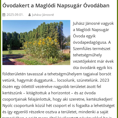
Óvodakert a Maglódi Napsugár Óvodában
2025.09.01.
Juhász Jánosné
Juhász Jánosné vagyok
a Maglódi Napsugár
Óvoda egyik
óvodapedagógusa. A
Szemfüles természet
tehetségműhely
vezetőjeként már évek
óta óvodánk egyik kis
földterületén tavasszal a tehetségműhelyem tagjaival borsót
vetünk, hagymát duggatunk… locsolunk, szüretelünk. 2023
őszén egy ötlettől vezérelve nagyobb területet ásott fel
kertészünk – kitágítottuk a horizontot – és az óvoda
csoportjainak felajánlottuk, hogy aki szeretne, kertészkedjen!
Nyolc csoportunk közül hét csoport el is fogadta a lehetőséget
és így egyenlő részekre osztva a területet, mindenki a saját
tempójában a saját maga által kiválasztott növényekkel be is