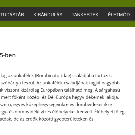
TUDÁSTÁR
KIRÁNDULÁS
TANKERTEK
ÉLETMÓD
25-ben
ag az unkafélék (Bombinatoridae) családjába tartozik.
t úszóhártya feszül. Az unkafélék családjának tagjai nagyobb
k viszont kizárólag Európában található meg. A sárgahasú
 mert főként Közép- és Dél-Európa hegyvidékeinek lakója.
tszerű, egyes középhegységeinkre és dombvidékeinkre
y- és dombvidéki vizes élőhelyeket kedveli. Élőhelyei főleg
tóak, de az erdők közötti gyepterületeken és