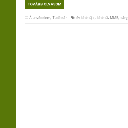
TOVÁBB OLVASOM
,
,
,
,
Állatvédelem
Tudástár
év kétéltűje
kétéltű
MME
sárg