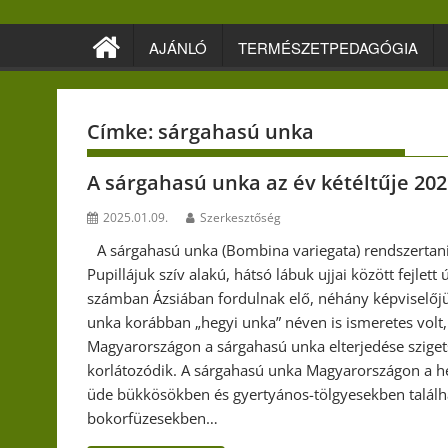
Skip
to
AJÁNLÓ
TERMÉSZETPEDAGÓGIA
content
Címke:
sárgahasú unka
A sárgahasú unka az év kétéltűje 20
2025.01.09.
Szerkesztőség
A sárgahasú unka (Bombina variegata) rendszertanil
Pupillájuk szív alakú, hátsó lábuk ujjai között fejlet
számban Ázsiában fordulnak elő, néhány képviselőjü
unka korábban „hegyi unka” néven is ismeretes volt,
Magyarországon a sárgahasú unka elterjedése szige
korlátozódik. A sárgahasú unka Magyarországon a heg
üde bükkösökben és gyertyános-tölgyesekben találha
bokorfüzesekben…