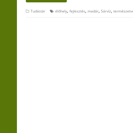
,
,
,
,
Tudástár
élőhely
fejlesztés
madár
Sárvíz
természetv