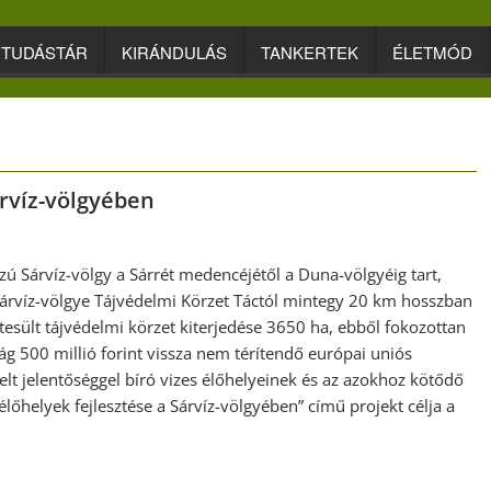
TUDÁSTÁR
KIRÁNDULÁS
TANKERTEK
ÉLETMÓD
árvíz-völgyében
 Sárvíz-völgy a Sárrét medencéjétől a Duna-völgyéig tart,
 Sárvíz-völgye Tájvédelmi Körzet Táctól mintegy 20 km hosszban
tesült tájvédelmi körzet kiterjedése 3650 ha, ebből fokozottan
g 500 millió forint vissza nem térítendő európai uniós
melt jelentőséggel bíró vizes élőhelyeinek és az azokhoz kötődő
lőhelyek fejlesztése a Sárvíz-völgyében” című projekt célja a