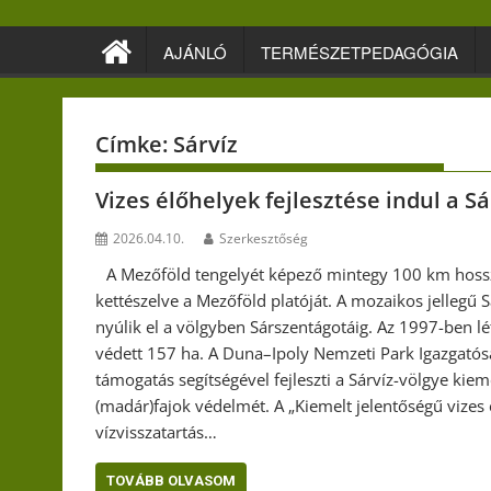
Skip
to
AJÁNLÓ
TERMÉSZETPEDAGÓGIA
content
Címke:
Sárvíz
Vizes élőhelyek fejlesztése indul a S
2026.04.10.
Szerkesztőség
A Mezőföld tengelyét képező mintegy 100 km hosszú
kettészelve a Mezőföld platóját. A mozaikos jellegű
nyúlik el a völgyben Sárszentágotáig. Az 1997-ben lé
védett 157 ha. A Duna–Ipoly Nemzeti Park Igazgatósá
támogatás segítségével fejleszti a Sárvíz-völgye kie
(madár)fajok védelmét. A „Kiemelt jelentőségű vizes é
vízvisszatartás…
TOVÁBB OLVASOM