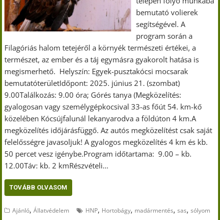
telepén folyó munkába
bemutató volierek
segítségével. A
program során a
Filagóriás halom tetejéről a környék természeti értékei, a
természet, az ember és a táj egymásra gyakorolt hatása is
megismerhető. Helyszín: Egyek-pusztakócsi mocsarak
bemutatóterületIdőpont: 2025. június 21. (szombat)
9.00Találkozás: 9.00 óra; Górés tanya (Megközelítés:
gyalogosan vagy személygépkocsival 33-as főút 54. km-kő
közelében Kócsújfalunál lekanyarodva a földúton 4 km.A
megközelítés időjárásfüggő. Az autós megközelítést csak saját
felelősségre javasoljuk! A gyalogos megközelítés 4 km és kb.
50 percet vesz igénybe.Program időtartama: 9.00 – kb.
12.00Táv: kb. 2 kmRészvételi…
TOVÁBB OLVASOM
,
,
,
,
,
Ajánló
Állatvédelem
HNP
Hortobágy
madármentés
sas
sólyom