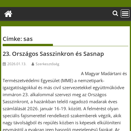
Skip
to
content
Címke:
sas
23. Országos Sasszinkron és Sasnap
2026.01.13.
Szerkesztőség
A Magyar Madártani és
Természetvédelmi Egyesület (MME) a nemzetipark-
igazgatóságokkal és más civil szervezetekkel együttműködve
immáron 23. alkalommal szervezi meg az Országos
Sasszinkront, a hazánkban telelő ragadozó madarak éves
számlálását 2026. január 16-19. között. A felmérést olyan
speciális fajismerettel rendelkező szakemberek végzik, akik
nagy távolságból és repülés közben is képesek elkülöníteni
egymástól a gyakran igen hasonló megjelenésű fajokat. Az