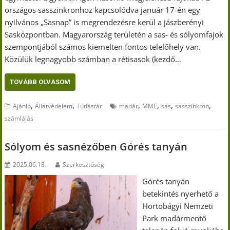
országos sasszinkronhoz kapcsolódva január 17-én egy
nyilvános „Sasnap” is megrendezésre kerül a jászberényi
Sasközpontban. Magyarország területén a sas- és sólyomfajok
szempontjából számos kiemelten fontos telelőhely van.
Közülük legnagyobb számban a rétisasok (kezdő…
TOVÁBB OLVASOM
,
,
,
,
,
,
Ajánló
Állatvédelem
Tudástár
madár
MME
sas
sasszinkron
számlálás
Sólyom és sasnézőben Górés tanyán
2025.06.18.
Szerkesztőség
Górés tanyán
betekintés nyerhető a
Hortobágyi Nemzeti
Park madármentő