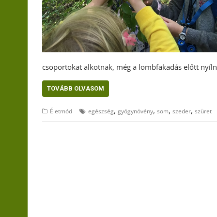
csoportokat alkotnak, még a lombfakadás előtt nyíl
TOVÁBB OLVASOM
,
,
,
,
Életmód
egészség
gyógynövény
som
szeder
szüret