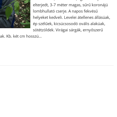
elterjedt, 3-7 méter magas, sűrű koronájú
lombhullató cserje. A napos fekvésű
helyeket kedveli. Levelei átellenes állásúak,
ép szélűek, kicsúcsosodó ovális alakúak,
sötétzöldek. Virágai sárgák, ernyőszerű
nak. Kb. két cm hosszú…