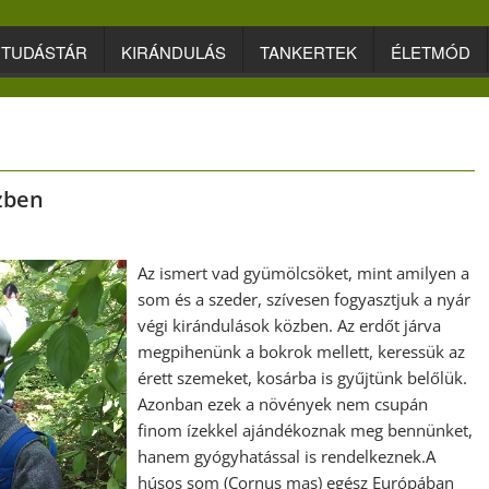
TUDÁSTÁR
KIRÁNDULÁS
TANKERTEK
ÉLETMÓD
özben
Az ismert vad gyümölcsöket, mint amilyen a
som és a szeder, szívesen fogyasztjuk a nyár
végi kirándulások közben. Az erdőt járva
megpihenünk a bokrok mellett, keressük az
érett szemeket, kosárba is gyűjtünk belőlük.
Azonban ezek a növények nem csupán
finom ízekkel ajándékoznak meg bennünket,
hanem gyógyhatással is rendelkeznek.A
húsos som (Cornus mas) egész Európában