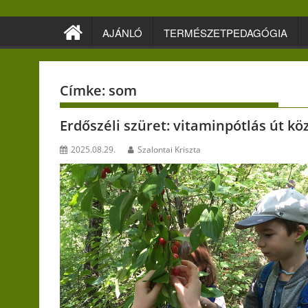
Skip
to
AJÁNLÓ
TERMÉSZETPEDAGÓGIA
content
Címke:
som
Erdőszéli szüret: vitaminpótlás út k
2025.08.29.
Szalontai Kriszta