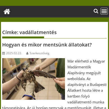
Skip
to
content
Címke:
vadállatmentés
Hogyan és mikor mentsünk állatokat?
2025.02.22.
Szerkesztőség
Már elérhető a Magyar
Madármentők
Alapítvány megújult
weboldala. Az
alapítványt a Budapesti
Állatkert hozta létre a
kertben folyó
vadállatmentő munka
támogatására. Az új honlap nemcsak a mentőmunkát, illetve a