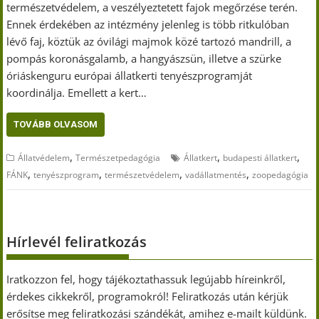
természetvédelem, a veszélyeztetett fajok megőrzése terén.
Ennek érdekében az intézmény jelenleg is több ritkulóban
lévő faj, köztük az óvilági majmok közé tartozó mandrill, a
pompás koronásgalamb, a hangyászsün, illetve a szürke
óriáskenguru európai állatkerti tenyészprogramját
koordinálja. Emellett a kert…
TOVÁBB OLVASOM
,
,
,
Állatvédelem
Természetpedagógia
Állatkert
budapesti állatkert
,
,
,
,
FÁNK
tenyészprogram
természetvédelem
vadállatmentés
zoopedagógia
Hírlevél feliratkozás
Iratkozzon fel, hogy tájékoztathassuk legújabb híreinkről,
érdekes cikkekről, programokról! Feliratkozás után kérjük
erősítse meg feliratkozási szándékát, amihez e-mailt küldünk.