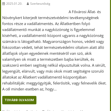
2025.01.20.
Szerkesztőség
A Fővárosi Állat- és
Növénykert kiterjedt természetvédelmi tevékenységének
fontos része a vadállatmentés. Az Állatkertben folyó
vadállatmentő munkát a nagyközönség is figyelemmel
kísérheti, a vadállatmentő központ ugyanis a nagyközönség
számára is látogatható. Magyarországon honos, védett vagy
fokozottan védett, tehát természetvédelmi oltalom alatt álló
állatfajok olyan egyedeinek mentéséről van szó, akik
valamilyen ok miatt a természetben bajba kerültek, és
szakszerű emberi segítség nélkül elpusztultak volna. A sérült,
legyengült, elárvult, vagy más okok miatt segítségre szoruló
állatokat az Állatkert vadállatmentő központjában
rehabilitálják: meggyógyítják, felerősítik, vagy felnevelik őket.
A cél minden esetben az, hogy…
TOVÁBB OLVASOM