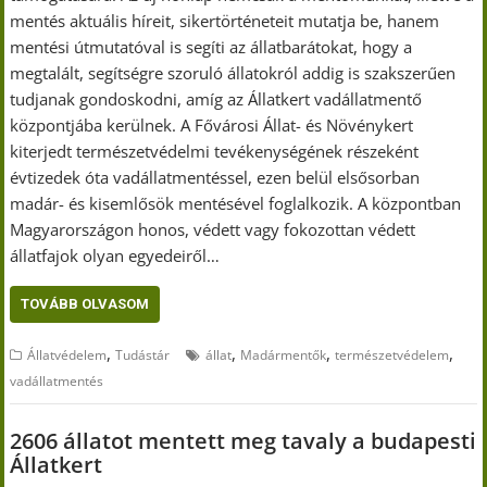
mentés aktuális híreit, sikertörténeteit mutatja be, hanem
mentési útmutatóval is segíti az állatbarátokat, hogy a
megtalált, segítségre szoruló állatokról addig is szakszerűen
tudjanak gondoskodni, amíg az Állatkert vadállatmentő
központjába kerülnek. A Fővárosi Állat- és Növénykert
kiterjedt természetvédelmi tevékenységének részeként
évtizedek óta vadállatmentéssel, ezen belül elsősorban
madár- és kisemlősök mentésével foglalkozik. A központban
Magyarországon honos, védett vagy fokozottan védett
állatfajok olyan egyedeiről…
TOVÁBB OLVASOM
,
,
,
,
Állatvédelem
Tudástár
állat
Madármentők
természetvédelem
vadállatmentés
2606 állatot mentett meg tavaly a budapesti
Állatkert