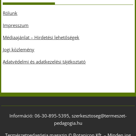
Rólunk
Impresszum
Médiaajánlat – Hirdetési lehetőségek
Jogi közlemény
Adatvédelmi és adatkezelési tájékoztató
Információ: 06-30-895-5395, szerkesztoseg@termeszet-
pedagogia.hu
Természetpedagógia magazin © Botanicon Kft. – Minden jog