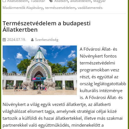
,
,
,
Állatvédelem
Tudástár
Állatkert
állatvédelem
Magyar
,
,
Madármentők Alapítvány
természetvédelem
vadállatmentés
Természetvédelem a budapesti
Állatkertben
2024.07.19.
Szerkesztőség
A Fővárosi Állat- és
Növénykert fontos
természetvédelmi
programokban vesz
részt, és egyúttal az
ország leglátogatottabb
kulturális intézménye
is. A Fővárosi Állat- és
Növénykert a világ egyik vezető állatkertje, az állatkerti
világhálózat elismert tagja, amelynek stratégiai céljai közé
tartozik a külföldi és hazai állatkertekkel, illetve más szakmai
partnerekkel való együttműködés, mindenekelőtt a