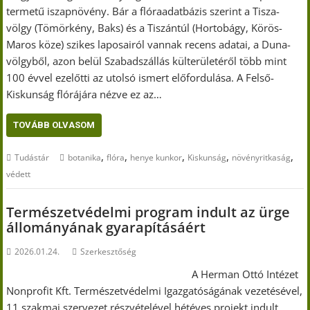
termetű iszapnövény. Bár a flóraadatbázis szerint a Tisza-
völgy (Tömörkény, Baks) és a Tiszántúl (Hortobágy, Körös-
Maros köze) szikes laposairól vannak recens adatai, a Duna-
völgyből, azon belül Szabadszállás külterületéről több mint
100 évvel ezelőtti az utolsó ismert előfordulása. A Felső-
Kiskunság flórájára nézve ez az…
TOVÁBB OLVASOM
,
,
,
,
,
Tudástár
botanika
flóra
henye kunkor
Kiskunság
növényritkaság
védett
Természetvédelmi program indult az ürge
állományának gyarapításáért
2026.01.24.
Szerkesztőség
A Herman Ottó Intézet
Nonprofit Kft. Természetvédelmi Igazgatóságának vezetésével,
11 szakmai szervezet részvételével hétéves projekt indult,