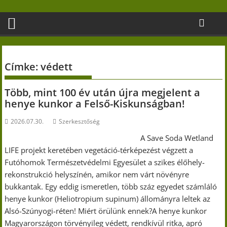
Skip
to
content
Címke:
védett
Több, mint 100 év után újra megjelent a
henye kunkor a Felső-Kiskunságban!
2026.07.30.
Szerkesztőség
A Save Soda Wetland
LIFE projekt keretében vegetáció-térképezést végzett a
Futóhomok Természetvédelmi Egyesület a szikes élőhely-
rekonstrukció helyszínén, amikor nem várt növényre
bukkantak. Egy eddig ismeretlen, több száz egyedet számláló
henye kunkor (Heliotropium supinum) állományra leltek az
Alsó-Szúnyogi-réten! Miért örülünk ennek?A henye kunkor
Magyarországon törvényileg védett, rendkívül ritka, apró