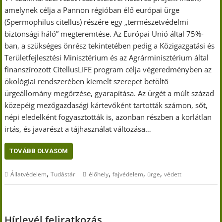
amelynek célja a Pannon régióban élő európai ürge
(Spermophilus citellus) részére egy „természetvédelmi
biztonsági háló” megteremtése. Az Európai Unió által 75%-
ban, a szükséges önrész tekintetében pedig a Közigazgatási és
Területfejlesztési Minisztérium és az Agrárminisztérium által
finanszírozott CitellusLIFE program célja végeredményben az
ökológiai rendszerében kiemelt szerepet betöltő
ürgeállomány megőrzése, gyarapítása. Az ürgét a múlt század
közepéig mezőgazdasági kártevőként tartották számon, sőt,
népi eledelként fogyasztották is, azonban részben a korlátlan
irtás, és javarészt a tájhasználat változása…
TOVÁBB OLVASOM
,
,
,
,
Állatvédelem
Tudástár
élőhely
fajvédelem
ürge
védett
Hírlevél feliratkozás