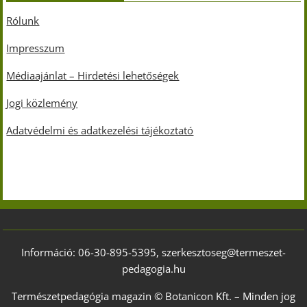
Rólunk
Impresszum
Médiaajánlat – Hirdetési lehetőségek
Jogi közlemény
Adatvédelmi és adatkezelési tájékoztató
Információ: 06-30-895-5395, szerkesztoseg@termeszet-
pedagogia.hu
Természetpedagógia magazin © Botanicon Kft. – Minden jog