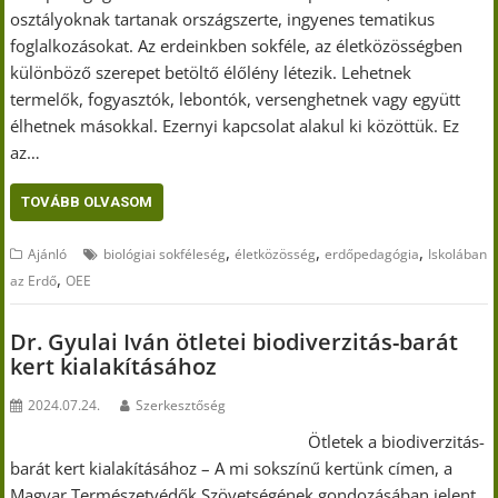
osztályoknak tartanak országszerte, ingyenes tematikus
foglalkozásokat. Az erdeinkben sokféle, az életközösségben
különböző szerepet betöltő élőlény létezik. Lehetnek
termelők, fogyasztók, lebontók, versenghetnek vagy együtt
élhetnek másokkal. Ezernyi kapcsolat alakul ki közöttük. Ez
az…
TOVÁBB OLVASOM
,
,
,
Ajánló
biológiai sokféleség
életközösség
erdőpedagógia
Iskolában
,
az Erdő
OEE
Dr. Gyulai Iván ötletei biodiverzitás-barát
kert kialakításához
2024.07.24.
Szerkesztőség
Ötletek a biodiverzitás-
barát kert kialakításához – A mi sokszínű kertünk címen, a
Magyar Természetvédők Szövetségének gondozásában jelent