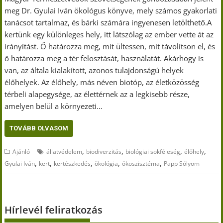
meg Dr. Gyulai Iván ökológus könyve, mely számos gyakorlati
tanácsot tartalmaz, és bárki számára ingyenesen letölthető.A
kertünk egy különleges hely, itt látszólag az ember vette át az
irányítást. Ő határozza meg, mit ültessen, mit távolítson el, és
ő határozza meg a tér felosztását, használatát. Akárhogy is
van, az általa kialakított, azonos tulajdonságú helyek
élőhelyek. Az élőhely, más néven biotóp, az életközösség
térbeli alapegysége, az élettérnek az a legkisebb része,
amelyen belül a környezeti…
TOVÁBB OLVASOM
,
,
,
,
Ajánló
állatvédelem
biodiverzitás
biológiai sokféleség
élőhely
,
,
,
,
,
Gyulai Iván
kert
kertészkedés
ökológia
ökoszisztéma
Papp Sólyom
Hírlevél feliratkozás