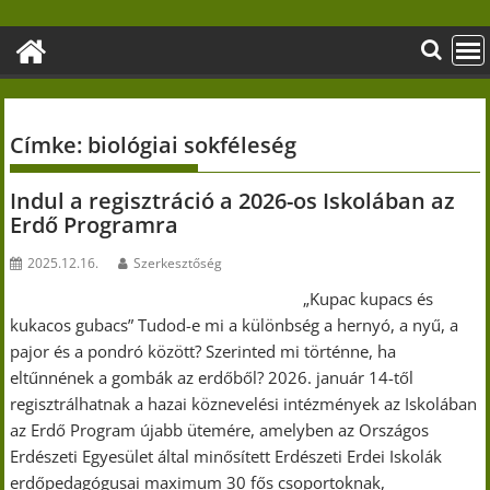
Skip
to
content
Címke:
biológiai sokféleség
Indul a regisztráció a 2026-os Iskolában az
Erdő Programra
2025.12.16.
Szerkesztőség
„Kupac kupacs és
kukacos gubacs” Tudod-e mi a különbség a hernyó, a nyű, a
pajor és a pondró között? Szerinted mi történne, ha
eltűnnének a gombák az erdőből? 2026. január 14-től
regisztrálhatnak a hazai köznevelési intézmények az Iskolában
az Erdő Program újabb ütemére, amelyben az Országos
Erdészeti Egyesület által minősített Erdészeti Erdei Iskolák
erdőpedagógusai maximum 30 fős csoportoknak,