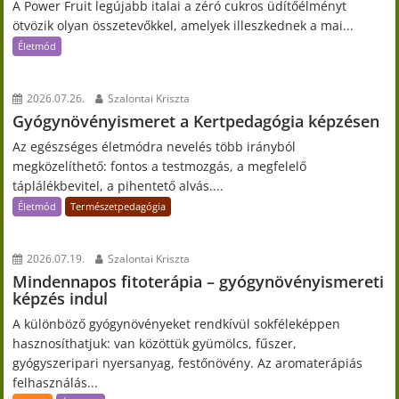
A Power Fruit legújabb italai a zéró cukros üdítőélményt
ötvözik olyan összetevőkkel, amelyek illeszkednek a mai...
Életmód
2026.07.26.
Szalontai Kriszta
Gyógynövényismeret a Kertpedagógia képzésen
Az egészséges életmódra nevelés több irányból
megközelíthető: fontos a testmozgás, a megfelelő
táplálékbevitel, a pihentető alvás....
Életmód
Természetpedagógia
2026.07.19.
Szalontai Kriszta
Mindennapos fitoterápia – gyógynövényismereti
képzés indul
A különböző gyógynövényeket rendkívül sokféleképpen
hasznosíthatjuk: van közöttük gyümölcs, fűszer,
gyógyszeripari nyersanyag, festőnövény. Az aromaterápiás
felhasználás...