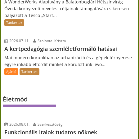
A WonderWorks Alapítvány a Balatonboglári Hétszínvirág
Óvoda környezeti nevelési céljainak támogatására sikeresen
pályázott a Tesco „Start...
Tankertek
2026.07.11.
Szalontai Kriszta
A kertpedagógia szemléletformáló hatásai
Mai modern korunkban az urbanizáció és a gépek térnyerése
egyre inkább elfordít minket a körülöttünk lévő...
Ajánló
Tankertek
Életmód
2026.08.01.
Szerkesztőség
Funkcionális italok tudatos nőknek