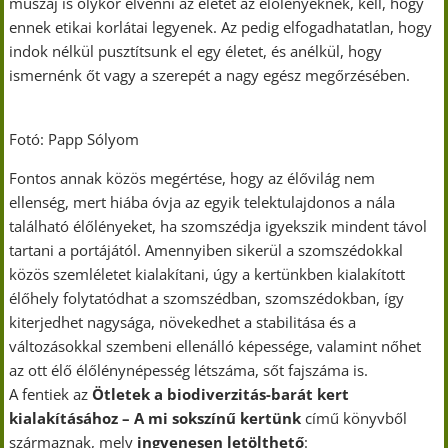
muszáj is olykor elvenni az életét az élőlényeknek, kell, hogy
ennek etikai korlátai legyenek. Az pedig elfogadhatatlan, hogy
indok nélkül pusztítsunk el egy életet, és anélkül, hogy
ismernénk őt vagy a szerepét a nagy egész megőrzésében.
Fotó: Papp Sólyom
Fontos annak közös megértése, hogy az élővilág nem
ellenség, mert hiába óvja az egyik telektulajdonos a nála
található élőlényeket, ha szomszédja igyekszik mindent távol
tartani a portájától. Amennyiben sikerül a szomszédokkal
közös szemléletet kialakítani, úgy a kertünkben kialakított
élőhely folytatódhat a szomszédban, szomszédokban, így
kiterjedhet nagysága, növekedhet a stabilitása és a
változásokkal szembeni ellenálló képessége, valamint nőhet
az ott élő élőlénynépesség létszáma, sőt fajszáma is.
A fentiek az
Ötletek a biodiverzitás-barát kert
kialakításához
– A mi sokszínű kertünk
című könyvből
származnak, mely
ingyenesen letölthető
: