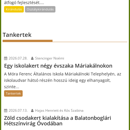
átfogó fejlesztését....
Kirándulás
Osztálykirándulás
Tankertek
2026.07.28.
Stencinger Noémi
Egy iskolakert négy évszaka Máriakálnokon
A Móra Ferenc Általános Iskola Máriakálnoki Telephelyén, az
iskolaudvar hátsó részén hosszú ideig egy elhanyagolt,
szinte...
Tankertek
2026.07.13.
Hajas Henriett és Kós Szabina
Zöld csodakert kialakítása a Balatonboglári
Hétszínvirág Óvodában