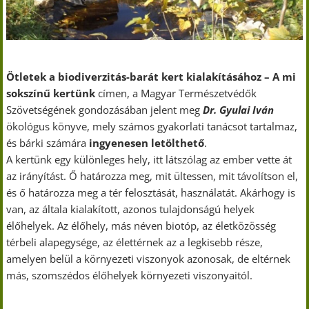
Ötletek a biodiverzitás-barát kert kialakításához – A mi
sokszínű kertünk
címen, a Magyar Természetvédők
Szövetségének gondozásában jelent meg
Dr. Gyulai Iván
ökológus könyve, mely számos gyakorlati tanácsot tartalmaz,
és bárki számára
ingyenesen letölthető
.
A kertünk egy különleges hely, itt látszólag az ember vette át
az irányítást. Ő határozza meg, mit ültessen, mit távolítson el,
és ő határozza meg a tér felosztását, használatát. Akárhogy is
van, az általa kialakított, azonos tulajdonságú helyek
élőhelyek. Az élőhely, más néven biotóp, az életközösség
térbeli alapegysége, az élettérnek az a legkisebb része,
amelyen belül a környezeti viszonyok azonosak, de eltérnek
más, szomszédos élőhelyek környezeti viszonyaitól.