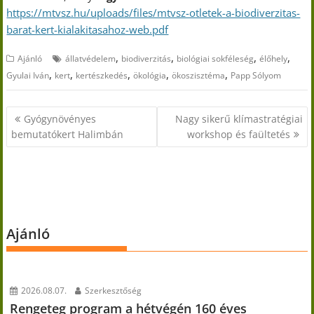
https://mtvsz.hu/uploads/files/mtvsz-otletek-a-biodiverzitas-
barat-kert-kialakitasahoz-web.pdf
,
,
,
,
Ajánló
állatvédelem
biodiverzitás
biológiai sokféleség
élőhely
,
,
,
,
,
Gyulai Iván
kert
kertészkedés
ökológia
ökoszisztéma
Papp Sólyom
Bejegyzés
Gyógynövényes
Nagy sikerű klímastratégiai
navigáció
bemutatókert Halimbán
workshop és faültetés
Ajánló
2026.08.07.
Szerkesztőség
Rengeteg program a hétvégén 160 éves