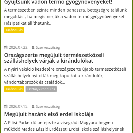
Gyűjtsünk vadon termő gyógynövényeket!
A természetben szinte minden panaszra, betegségre találunk
megoldást, ha megismerjük a vadon termő gyógynövényeket.
Házipatikát állíthatunk...
Kirándulás
2026.07.23.
Szerkesztőség
Országszerte megújult természetközeli
szálláshelyek várják a kirándulókat
A nyári vakáció kezdetére országszerte újabb természetközeli
szálláshelyek nyitották meg kapuikat a kirándulók,
vándortáborozók és családok...
Kirándulás
Osztálykirándulás
2026.07.15.
Szerkesztőség
Megújult hazánk első erdei iskolája
A Pilisi Parkerdő befejezte a visegrádi Mogyoró-hegyen
működő Madas László Erdészeti Erdei Iskola szálláshelyének