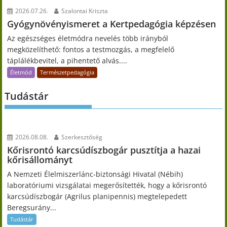
2026.07.26.
Szalontai Kriszta
Gyógynövényismeret a Kertpedagógia képzésen
Az egészséges életmódra nevelés több irányból
megközelíthető: fontos a testmozgás, a megfelelő
táplálékbevitel, a pihentető alvás....
Életmód
Természetpedagógia
Tudástár
2026.08.08.
Szerkesztőség
Kőrisrontó karcsúdíszbogár pusztítja a hazai
kőrisállományt
A Nemzeti Élelmiszerlánc-biztonsági Hivatal (Nébih)
laboratóriumi vizsgálatai megerősítették, hogy a kőrisrontó
karcsúdíszbogár (Agrilus planipennis) megtelepedett
Beregsurány...
Tudástár