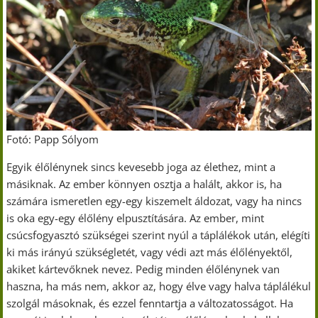
Fotó: Papp Sólyom
Egyik élőlénynek sincs kevesebb joga az élethez, mint a
másiknak. Az ember könnyen osztja a halált, akkor is, ha
számára ismeretlen egy-egy kiszemelt áldozat, vagy ha nincs
is oka egy-egy élőlény elpusztítására. Az ember, mint
csúcsfogyasztó szükségei szerint nyúl a táplálékok után, elégíti
ki más irányú szükségletét, vagy védi azt más élőlényektől,
akiket kártevőknek nevez. Pedig minden élőlénynek van
haszna, ha más nem, akkor az, hogy élve vagy halva táplálékul
szolgál másoknak, és ezzel fenntartja a változatosságot. Ha