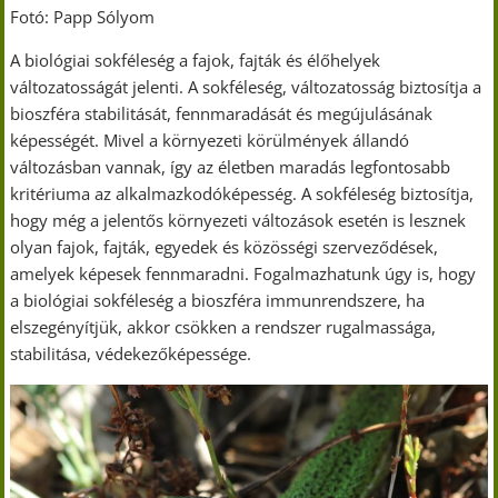
Fotó: Papp Sólyom
A biológiai sokféleség a fajok, fajták és élőhelyek
változatosságát jelenti. A sokféleség, változatosság biztosítja a
bioszféra stabilitását, fennmaradását és megújulásának
képességét. Mivel a környezeti körülmények állandó
változásban vannak, így az életben maradás legfontosabb
kritériuma az alkalmazkodóképesség. A sokféleség biztosítja,
hogy még a jelentős környezeti változások esetén is lesznek
olyan fajok, fajták, egyedek és közösségi szerveződések,
amelyek képesek fennmaradni. Fogalmazhatunk úgy is, hogy
a biológiai sokféleség a bioszféra immunrendszere, ha
elszegényítjük, akkor csökken a rendszer rugalmassága,
stabilitása, védekezőképessége.