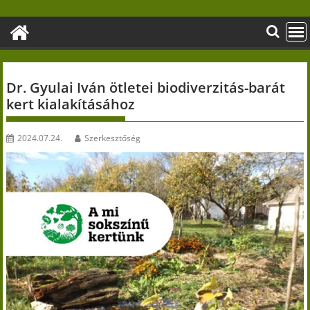
Skip
to
content
Dr. Gyulai Iván ötletei biodiverzitás-barát
kert kialakításához
2024.07.24.
Szerkesztőség