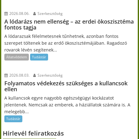
2026.08.06.
Szerkesztőség
A lódarázs nem ellenség – az erdei ökoszisztéma
fontos tagja
A lódarazsak félelmetesnek tűnhetnek, azonban fontos
szerepet töltenek be az erdő ökoszisztémájában. Ragadozó
rovarok lévén segítenek...
Állatvédelem
Tudástár
2026.08.03.
Szerkesztőség
Folyamatos védekezés szükséges a kullancsok
ellen
A kullancsok egyre nagyobb egészségügyi kockázatot
jelentenek. Nemcsak az emberek, a háziállatok számára is. A
melegebb...
Tudástár
Hírlevél feliratkozás