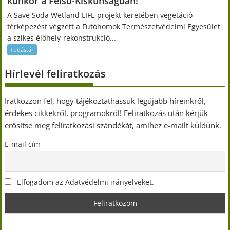
kunkor a Felső-Kiskunságban!
A Save Soda Wetland LIFE projekt keretében vegetáció-
térképezést végzett a Futóhomok Természetvédelmi Egyesület
a szikes élőhely-rekonstrukció...
Tudástár
Hírlevél feliratkozás
Iratkozzon fel, hogy tájékoztathassuk legújabb híreinkről,
érdekes cikkekről, programokról! Feliratkozás után kérjük
erősítse meg feliratkozási szándékát, amihez e-mailt küldünk.
E-mail cím
Elfogadom az Adatvédelmi irányelveket.