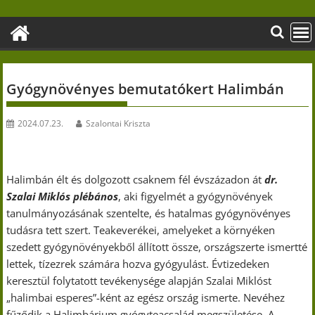
Skip
to
content
Gyógynövényes bemutatókert Halimbán
2024.07.23.
Szalontai Kriszta
Halimbán élt és dolgozott csaknem fél évszázadon át
dr.
Szalai Miklós plébános
, aki figyelmét a gyógynövények
tanulmányozásának szentelte, és hatalmas gyógynövényes
tudásra tett szert. Teakeverékei, amelyeket a környéken
szedett gyógynövényekből állított össze, országszerte ismertté
lettek, tízezrek számára hozva gyógyulást. Évtizedeken
keresztül folytatott tevékenysége alapján Szalai Miklóst
„halimbai esperes”-ként az egész ország ismerte. Nevéhez
fűződik a Halimbárium gyógyteacsalád megszületése. A