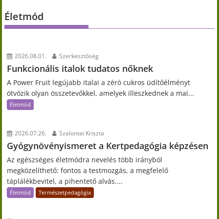
Életmód
2026.08.01.
Szerkesztőség
Funkcionális italok tudatos nőknek
A Power Fruit legújabb italai a zéró cukros üdítőélményt
ötvözik olyan összetevőkkel, amelyek illeszkednek a mai...
Életmód
2026.07.26.
Szalontai Kriszta
Gyógynövényismeret a Kertpedagógia képzésen
Az egészséges életmódra nevelés több irányból
megközelíthető: fontos a testmozgás, a megfelelő
táplálékbevitel, a pihentető alvás....
Életmód
Természetpedagógia