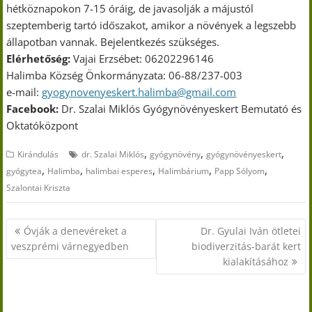
hétköznapokon 7-15 óráig, de javasolják a májustól
szeptemberig tartó időszakot, amikor a növények a legszebb
állapotban vannak. Bejelentkezés szükséges.
Elérhetőség:
Vajai Erzsébet: 06202296146
Halimba Község Önkormányzata: 06-88/237-003
e-mail:
gyogynovenyeskert.halimba@gmail.com
Facebook:
Dr. Szalai Miklós Gyógynövényeskert Bemutató és
Oktatóközpont
,
,
,
Kirándulás
dr. Szalai Miklós
gyógynövény
gyógynövényeskert
,
,
,
,
,
gyógytea
Halimba
halimbai esperes
Halimbárium
Papp Sólyom
Szalontai Kriszta
Bejegyzés
Óvják a denevéreket a
Dr. Gyulai Iván ötletei
navigáció
veszprémi várnegyedben
biodiverzitás-barát kert
kialakításához