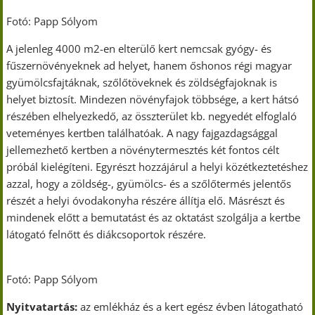
Fotó: Papp Sólyom
A jelenleg 4000 m2-en elterülő kert nemcsak gyógy- és
fűszernövényeknek ad helyet, hanem őshonos régi magyar
gyümölcsfajtáknak, szőlőtöveknek és zöldségfajoknak is
helyet biztosít. Mindezen növényfajok többsége, a kert hátsó
részében elhelyezkedő, az összterület kb. negyedét elfoglaló
veteményes kertben találhatóak. A nagy fajgazdagsággal
jellemezhető kertben a növénytermesztés két fontos célt
próbál kielégíteni. Egyrészt hozzájárul a helyi közétkeztetéshez
azzal, hogy a zöldség-, gyümölcs- és a szőlőtermés jelentős
részét a helyi óvodakonyha részére állítja elő. Másrészt és
mindenek előtt a bemutatást és az oktatást szolgálja a kertbe
látogató felnőtt és diákcsoportok részére.
Fotó: Papp Sólyom
Nyitvatartás:
az emlékház és a kert egész évben látogatható