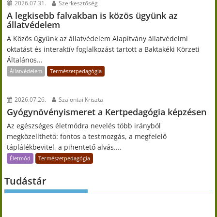
2026.07.31.
Szerkesztőség
A legkisebb falvakban is közös ügyünk az
állatvédelem
A Közös ügyünk az állatvédelem Alapítvány állatvédelmi
oktatást és interaktív foglalkozást tartott a Baktakéki Körzeti
Általános...
Állatvédelem
Természetpedagógia
2026.07.26.
Szalontai Kriszta
Gyógynövényismeret a Kertpedagógia képzésen
Az egészséges életmódra nevelés több irányból
megközelíthető: fontos a testmozgás, a megfelelő
táplálékbevitel, a pihentető alvás....
Életmód
Természetpedagógia
Tudástár