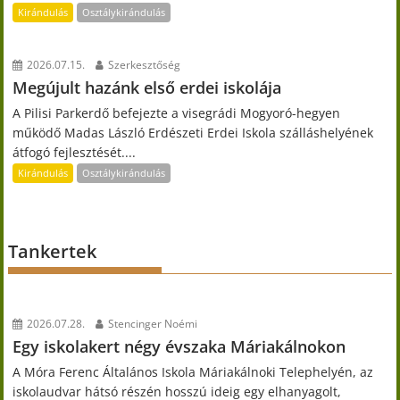
Kirándulás
Osztálykirándulás
2026.07.15.
Szerkesztőség
Megújult hazánk első erdei iskolája
A Pilisi Parkerdő befejezte a visegrádi Mogyoró-hegyen
működő Madas László Erdészeti Erdei Iskola szálláshelyének
átfogó fejlesztését....
Kirándulás
Osztálykirándulás
Tankertek
2026.07.28.
Stencinger Noémi
Egy iskolakert négy évszaka Máriakálnokon
A Móra Ferenc Általános Iskola Máriakálnoki Telephelyén, az
iskolaudvar hátsó részén hosszú ideig egy elhanyagolt,