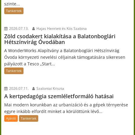
szinte...
Tankertek
2026.07.13.
Hajas Henriett és Kós Szabina
Zöld csodakert kialakítása a Balatonboglári
Hétszínvirág Óvodában
A WonderWorks Alapítvány a Balatonboglári Hétszínvirág
Óvoda környezeti nevelési céljainak támogatására sikeresen
pályázott a Tesco „Start...
Tankertek
2026.07.11.
Szalontai Kriszta
A kertpedagógia szemléletformáló hatásai
Mai modern korunkban az urbanizáció és a gépek térnyerése
egyre inkább elfordít minket a körülöttünk lévő...
Ajánló
Tankertek