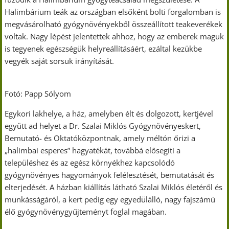
Halimbárium teák az országban elsőként bolti forgalomban is
megvásárolható gyógynövényekből összeállított teakeverékek
voltak. Nagy lépést jelentettek ahhoz, hogy az emberek maguk
is tegyenek egészségük helyreállításáért, ezáltal kezükbe
vegyék saját sorsuk irányítását.
Fotó: Papp Sólyom
Egykori lakhelye, a ház, amelyben élt és dolgozott, kertjével
együtt ad helyet a Dr. Szalai Miklós Gyógynövényeskert,
Bemutató- és Oktatóközpontnak, amely méltón őrizi a
„halimbai esperes” hagyatékát, továbbá elősegíti a
településhez és az egész környékhez kapcsolódó
gyógynövényes hagyományok felélesztését, bemutatását és
elterjedését. A házban kiállítás látható Szalai Miklós életéről és
munkásságáról, a kert pedig egy egyedülálló, nagy fajszámú
élő gyógynövénygyűjteményt foglal magában.