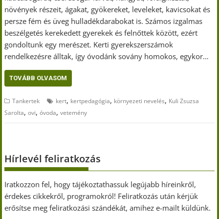
növények részeit, ágakat, gyökereket, leveleket, kavicsokat és
persze fém és üveg hulladékdarabokat is. Számos izgalmas
beszélgetés kerekedett gyerekek és felnőttek között, ezért
gondoltunk egy merészet. Kerti gyerekszerszámok
rendelkezésre álltak, így óvodánk sovány homokos, egykor…
TOVÁBB OLVASOM
,
,
,
Tankertek
kert
kertpedagógia
környezeti nevelés
Kuli Zsuzsa
,
,
,
Sarolta
ovi
óvoda
vetemény
Hírlevél feliratkozás
Iratkozzon fel, hogy tájékoztathassuk legújabb híreinkről,
érdekes cikkekről, programokról! Feliratkozás után kérjük
erősítse meg feliratkozási szándékát, amihez e-mailt küldünk.