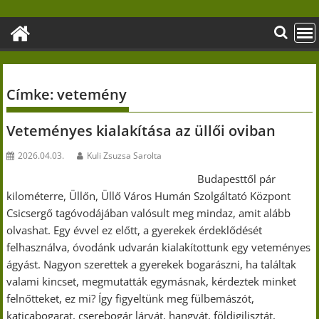
Skip
to
content
Címke:
vetemény
Veteményes kialakítása az üllői oviban
2026.04.03.
Kuli Zsuzsa Sarolta
Budapesttől pár
kilométerre, Üllőn, Üllő Város Humán Szolgáltató Központ
Csicsergő tagóvodájában valósult meg mindaz, amit alább
olvashat. Egy évvel ez előtt, a gyerekek érdeklődését
felhasználva, óvodánk udvarán kialakítottunk egy veteményes
ágyást. Nagyon szerettek a gyerekek bogarászni, ha találtak
valami kincset, megmutatták egymásnak, kérdeztek minket
felnőtteket, ez mi? Így figyeltünk meg fülbemászót,
katicabogarat, cserebogár lárvát, hangyát, földigilisztát,